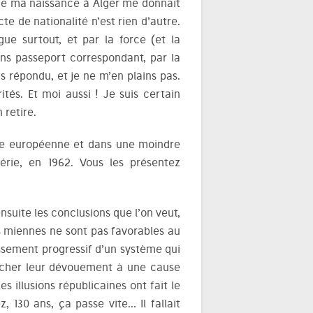
que ma naissance à Alger me donnait
acte de nationalité n’est rien d’autre.
gue surtout, et par la force (et la
ans passeport correspondant, par la
s répondu, et je ne m’en plains pas.
rités. Et moi aussi ! Je suis certain
 retire.
ine européenne et dans une moindre
gérie, en 1962. Vous les présentez
nsuite les conclusions que l’on veut,
es miennes ne sont pas favorables au
lissement progressif d’un système qui
é cher leur dévouement à une cause
s illusions républicaines ont fait le
 130 ans, ça passe vite… Il fallait