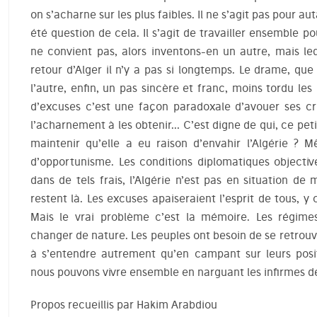
on s’acharne sur les plus faibles. Il ne s’agit pas pour au
été question de cela. Il s’agit de travailler ensemble p
ne convient pas, alors inventons-en un autre, mais le
retour d’Alger il n’y a pas si longtemps. Le drame, que
l’autre, enfin, un pas sincère et franc, moins tordu les
d’excuses c’est une façon paradoxale d’avouer ses cri
l’acharnement à les obtenir… C’est digne de qui, ce peti
maintenir qu’elle a eu raison d’envahir l’Algérie ? 
d’opportunisme. Les conditions diplomatiques objecti
dans de tels frais, l’Algérie n’est pas en situation de 
restent là. Les excuses apaiseraient l’esprit de tous, y
Mais le vrai problème c’est la mémoire. Les régimes
changer de nature. Les peuples ont besoin de se retrouve
à s’entendre autrement qu’en campant sur leurs posi
nous pouvons vivre ensemble en narguant les infirmes de
Propos recueillis par Hakim Arabdiou