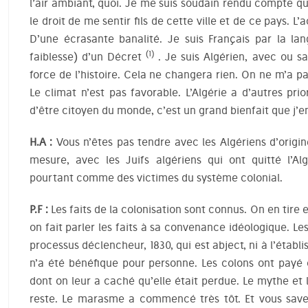
l’air ambiant, quoi. Je me suis soudain rendu compte 
le droit de me sentir fils de cette ville et de ce pays. L’
D’une écrasante banalité. Je suis Français par la lan
(1)
faiblesse) d’un Décret
. Je suis Algérien, avec ou s
force de l’histoire. Cela ne changera rien. On ne m’a pa
Le climat n’est pas favorable. L’Algérie a d’autres prio
d’être citoyen du monde, c’est un grand bienfait que j’en
H.A :
Vous n’êtes pas tendre avec les Algériens d’orig
mesure, avec les Juifs algériens qui ont quitté l’Al
pourtant comme des victimes du système colonial.
P.F :
Les faits de la colonisation sont connus. On en tire e
on fait parler les faits à sa convenance idéologique. L
processus déclencheur, 1830, qui est abject, ni à l’étab
n’a été bénéfique pour personne. Les colons ont pay
dont on leur a caché qu’elle était perdue. Le mythe et le
reste. Le marasme a commencé très tôt. Et vous savez,