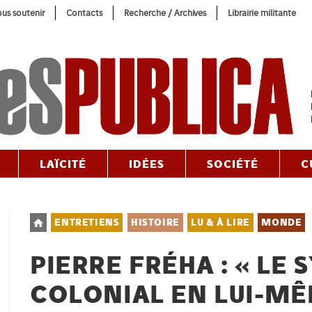
us soutenir
Contacts
Recherche / Archives
Librairie militante
LAÏCITÉ
IDÉES
SOCIÉTÉ
C
Post
ENTRETIENS
HISTOIRE
LU & À LIRE
MONDE
category:
PIERRE FRÉHA : « LE
COLONIAL EN LUI-MÊ