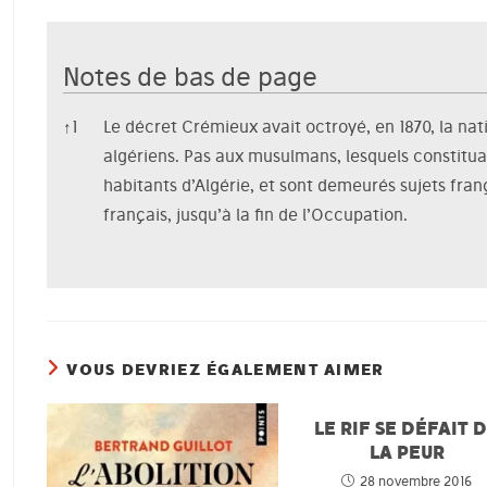
Notes de bas de page
Notes de bas de page
↑
1
Le décret Crémieux avait octroyé, en 1870, la nat
algériens. Pas aux musulmans, lesquels constitu
habitants d’Algérie, et sont demeurés sujets fran
français, jusqu’à la fin de l’Occupation.
VOUS DEVRIEZ ÉGALEMENT AIMER
LE RIF SE DÉFAIT 
LA PEUR
28 novembre 2016