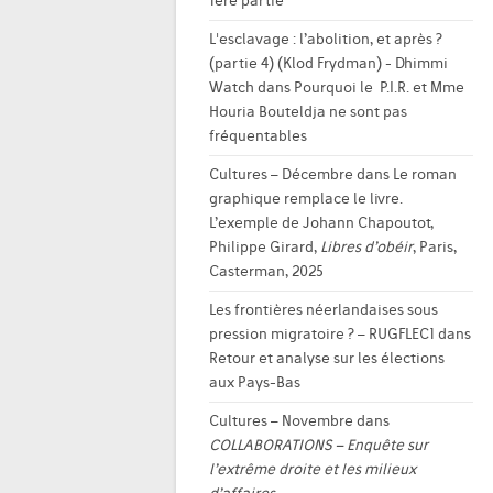
1ère partie
L'esclavage : l’abolition, et après ?
(partie 4) (Klod Frydman) - Dhimmi
Watch
dans
Pourquoi le P.I.R. et Mme
Houria Bouteldja ne sont pas
fréquentables
Cultures – Décembre
dans
Le roman
graphique remplace le livre.
L’exemple de Johann Chapoutot,
Philippe Girard,
Libres d’obéir
, Paris,
Casterman, 2025
Les frontières néerlandaises sous
pression migratoire ? – RUGFLEC1
dans
Retour et analyse sur les élections
aux Pays-Bas
Cultures – Novembre
dans
COLLABORATIONS – Enquête sur
l’extrême droite et les milieux