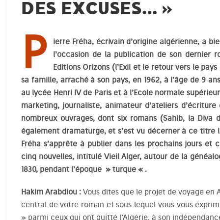
DES EXCUSES… »
P
ierre Fréha, écrivain d’origine algérienne, a b
l’occasion de la publication de son dernier 
Editions Orizons (l’Exil et le retour vers le pays
sa famille, arraché à son pays, en 1962, à l’âge de 9 an
au lycée Henri IV de Paris et à l’Ecole normale supérieur
marketing, journaliste, animateur d’ateliers d’écriture et
nombreux ouvrages, dont six romans (Sahib, la Diva de
également dramaturge, et s’est vu décerner à ce titre le
Fréha s’apprête à publier dans les prochains jours et
cinq nouvelles, intitulé Vieil Alger, autour de la généalo
1830, pendant l’époque » turque « .
Hakim Arabdiou :
Vous dites que le projet de voyage en
central de votre roman et sous lequel vous vous exprimez
» parmi ceux qui ont quitté l’Algérie, à son indépendance