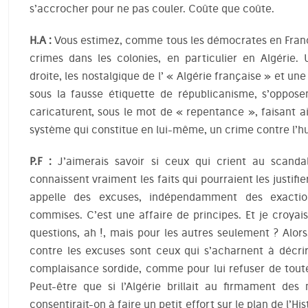
s’accrocher pour ne pas couler. Coûte que coûte.
H.A :
Vous estimez, comme tous les démocrates en France
crimes dans les colonies, en particulier en Algérie
droite, les nostalgique de l’ « Algérie française » et un
sous la fausse étiquette de républicanisme, s’opposen
caricaturent, sous le mot de « repentance », faisant ai
système qui constitue en lui-même, un crime contre l’h
P.F :
J’aimerais savoir si ceux qui crient au scanda
connaissent vraiment les faits qui pourraient les justif
appelle des excuses, indépendamment des exaction
commises. C’est une affaire de principes. Et je croyai
questions, ah !, mais pour les autres seulement ? Alo
contre les excuses sont ceux qui s’acharnent à décrire
complaisance sordide, comme pour lui refuser de toutes 
Peut-être que si l’Algérie brillait au firmament des 
consentirait-on à faire un petit effort sur le plan de l’H