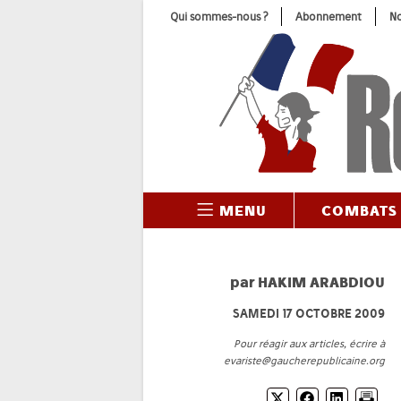
Skip
Qui sommes-nous ?
Abonnement
No
to
content
MENU
COMBATS
par
HAKIM ARABDIOU
SAMEDI 17 OCTOBRE 2009
Pour réagir aux articles, écrire à
evariste@gaucherepublicaine.org