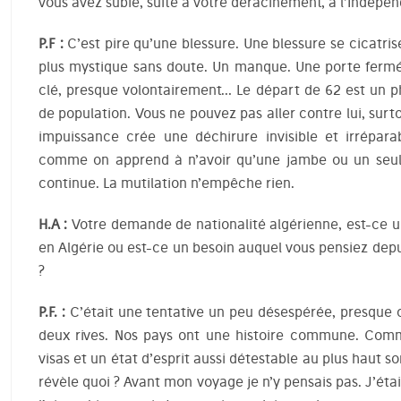
vous avez subie, suite à votre déracinement, à l’Indépe
P.F :
C’est pire qu’une blessure. Une blessure se cicatrise,
plus mystique sans doute. Un manque. Une porte fermé
clé, presque volontairement… Le départ de 62 est un
de population. Vous ne pouvez pas aller contre lui, surt
impuissance crée une déchirure invisible et irrépar
comme on apprend à n’avoir qu’une jambe ou un seul b
continue. La mutilation n’empêche rien.
H.A :
Votre demande de nationalité algérienne, est-ce u
en Algérie ou est-ce un besoin auquel vous pensiez depu
?
P.F. :
C’était une tentative un peu désespérée, presque 
deux rives. Nos pays ont une histoire commune. Com
visas et un état d’esprit aussi détestable au plus haut 
révèle quoi ? Avant mon voyage je n’y pensais pas. J’étai