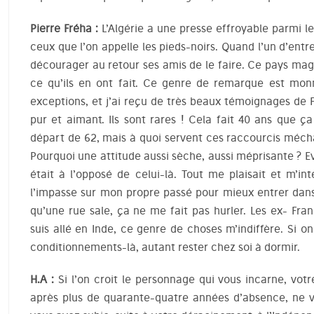
Pierre Fréha :
L’Algérie a une presse effroyable parmi l
ceux que l’on appelle les pieds-noirs. Quand l’un d’entr
décourager au retour ses amis de le faire. Ce pays magn
ce qu’ils en ont fait. Ce genre de remarque est monna
exceptions, et j’ai reçu de très beaux témoignages de 
pur et aimant. Ils sont rares ! Cela fait 40 ans que 
départ de 62, mais à quoi servent ces raccourcis méchant
Pourquoi une attitude aussi sèche, aussi méprisante ? 
était à l’opposé de celui-là. Tout me plaisait et m’in
l’impasse sur mon propre passé pour mieux entrer dans l’
qu’une rue sale, ça ne me fait pas hurler. Les ex- Fran
suis allé en Inde, ce genre de choses m’indiffère. Si 
conditionnements-là, autant rester chez soi à dormir.
H.A :
Si l’on croit le personnage qui vous incarne, votr
après plus de quarante-quatre années d’absence, ne v