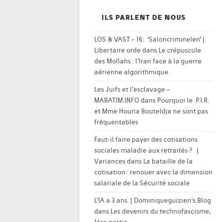
ILS PARLENT DE NOUS
LOS & VAST – 16: ‘Saloncriminelen’ |
Libertaire orde
dans
Le crépuscule
des Mollahs : l’Iran face à la guerre
aérienne algorithmique
Les Juifs et l’esclavage –
MABATIM.INFO
dans
Pourquoi le P.I.R.
et Mme Houria Bouteldja ne sont pas
fréquentables
Faut-il faire payer des cotisations
sociales maladie aux retraités ? |
Variances
dans
La bataille de la
cotisation : renouer avec la dimension
salariale de la Sécurité sociale
L’IA a 3 ans. | Dominiqueguizien's Blog
dans
Les devenirs du technofascisme,