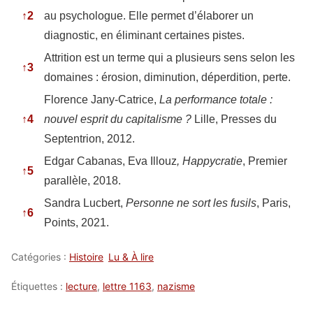
↑
2
au psychologue. Elle permet d’élaborer un
diagnostic, en éliminant certaines pistes.
Attrition est un terme qui a plusieurs sens selon les
↑
3
domaines : érosion, diminution, déperdition, perte.
Florence Jany-Catrice,
La performance totale :
↑
4
nouvel esprit du capitalisme ?
Lille, Presses du
Septentrion, 2012.
Edgar Cabanas, Eva Illouz
, Happycratie
, Premier
↑
5
parallèle, 2018.
Sandra Lucbert,
Personne ne sort les fusils
, Paris,
↑
6
Points, 2021.
Catégories :
Histoire
Lu & À lire
Étiquettes :
lecture
,
lettre 1163
,
nazisme