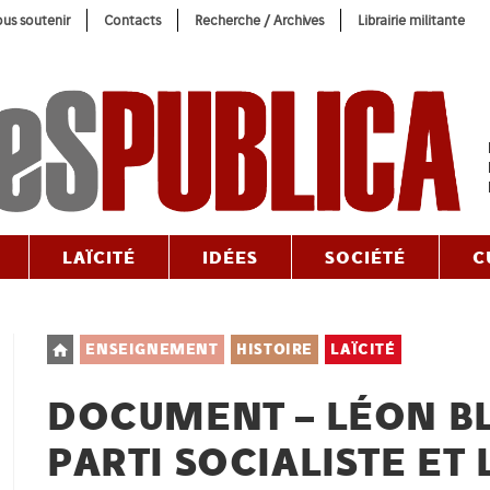
us soutenir
Contacts
Recherche / Archives
Librairie militante
LAÏCITÉ
IDÉES
SOCIÉTÉ
C
Post
ENSEIGNEMENT
HISTOIRE
LAÏCITÉ
category:
DOCUMENT – LÉON BL
PARTI SOCIALISTE ET 