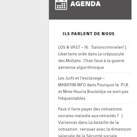
AGENDA
ILS PARLENT DE NOUS
LOS & VAST – 16: ‘Saloncriminelen’ |
Libertaire orde
dans
Le crépuscule
des Mollahs : l’Iran face à la guerre
aérienne algorithmique
Les Juifs et l’esclavage –
MABATIM.INFO
dans
Pourquoi le P.I.R.
et Mme Houria Bouteldja ne sont pas
fréquentables
Faut-il faire payer des cotisations
sociales maladie aux retraités ? |
Variances
dans
La bataille de la
cotisation : renouer avec la dimension
salariale de la Sécurité sociale