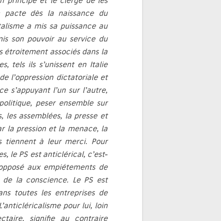
 principe et le clergé de les
n pacte dès la naissance du
talisme a mis sa puissance au
 mis son pouvoir au service du
urs étroitement associés dans la
 tels ils s’unissent en Italie
de l’oppression dictatoriale et
nce s’appuyant l’un sur l’autre,
politique, peser ensemble sur
 les assemblées, la presse et
ar la pression et la menace, la
ls tiennent à leur merci. Pour
, le PS est anticlérical, c’est-
 opposé aux empiétements de
e de la conscience. Le PS est
dans toutes les entreprises de
’anticléricalisme pour lui, loin
ctaire, signifie au contraire