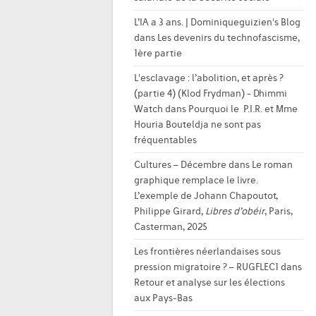
L’IA a 3 ans. | Dominiqueguizien's Blog
dans
Les devenirs du technofascisme,
1ère partie
L'esclavage : l’abolition, et après ?
(partie 4) (Klod Frydman) - Dhimmi
Watch
dans
Pourquoi le P.I.R. et Mme
Houria Bouteldja ne sont pas
fréquentables
Cultures – Décembre
dans
Le roman
graphique remplace le livre.
L’exemple de Johann Chapoutot,
Philippe Girard,
Libres d’obéir
, Paris,
Casterman, 2025
Les frontières néerlandaises sous
pression migratoire ? – RUGFLEC1
dans
Retour et analyse sur les élections
aux Pays-Bas