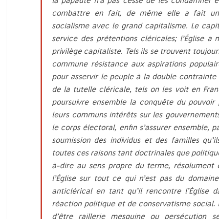
la papauté n’a pas cessé de les condamner en
combattre en fait, de même elle a fait u
socialisme avec le grand capitalisme. Le capi
service des prétentions cléricales; l’Église a
privilège capitaliste. Tels ils se trouvent toujo
commune résistance aux aspirations populaires,
pour asservir le peuple à la double contrainte 
de la tutelle cléricale, tels on les voit en Fra
poursuivre ensemble la conquête du pouvoir 
leurs communs intérêts sur les gouvernements,
le corps électoral, enfin s’assurer ensemble, p
soumission des individus et des familles qu’i
toutes ces raisons tant doctrinales que politiques
à-dire au sens propre du terme, résolument
l’Église sur tout ce qui n’est pas du domain
anticlérical en tant qu’il rencontre l’Église 
réaction politique et de conservatisme social. L
d’être raillerie mesquine ou persécution se