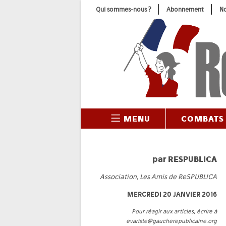
Skip
Qui sommes-nous ?
Abonnement
No
to
content
MENU
COMBATS
par
RESPUBLICA
Association, Les Amis de ReSPUBLICA
MERCREDI 20 JANVIER 2016
Pour réagir aux articles, écrire à
evariste@gaucherepublicaine.org