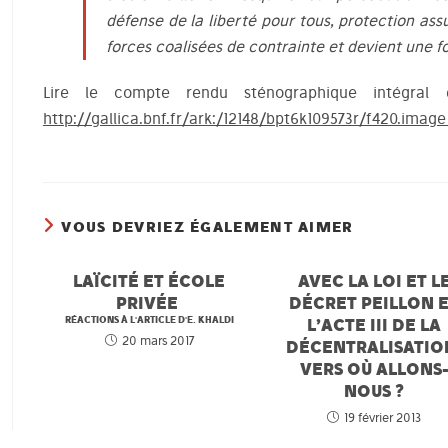
défense de la liberté pour tous, protection ass
forces coalisées de contrainte et devient une f
Lire le compte rendu sténographique intégra
http://gallica.bnf.fr/ark:/12148/bpt6k109573r/f420.imag
VOUS DEVRIEZ ÉGALEMENT AIMER
LAÏCITÉ ET ÉCOLE
AVEC LA LOI ET L
PRIVÉE
DÉCRET PEILLON 
RÉACTIONS À L'ARTICLE D'E. KHALDI
L’ACTE III DE LA
20 mars 2017
DÉCENTRALISATIO
VERS OÙ ALLONS
NOUS ?
19 février 2013