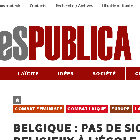
us soutenir
Contacts
Recherche / Archives
Librairie militante
LAÏCITÉ
IDÉES
SOCIÉTÉ
C
Post
category:
COMBAT FÉMINISTE
COMBAT LAÏQUE
EUROPE
L
BELGIQUE : PAS DE S