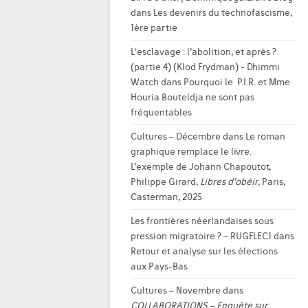
dans
Les devenirs du technofascisme,
1ère partie
L'esclavage : l’abolition, et après ?
(partie 4) (Klod Frydman) - Dhimmi
Watch
dans
Pourquoi le P.I.R. et Mme
Houria Bouteldja ne sont pas
fréquentables
Cultures – Décembre
dans
Le roman
graphique remplace le livre.
L’exemple de Johann Chapoutot,
Philippe Girard,
Libres d’obéir
, Paris,
Casterman, 2025
Les frontières néerlandaises sous
pression migratoire ? – RUGFLEC1
dans
Retour et analyse sur les élections
aux Pays-Bas
Cultures – Novembre
dans
COLLABORATIONS – Enquête sur