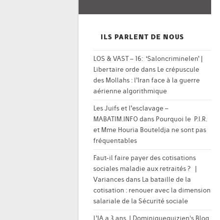
ILS PARLENT DE NOUS
LOS & VAST – 16: ‘Saloncriminelen’ |
Libertaire orde
dans
Le crépuscule
des Mollahs : l’Iran face à la guerre
aérienne algorithmique
Les Juifs et l’esclavage –
MABATIM.INFO
dans
Pourquoi le P.I.R.
et Mme Houria Bouteldja ne sont pas
fréquentables
Faut-il faire payer des cotisations
sociales maladie aux retraités ? |
Variances
dans
La bataille de la
cotisation : renouer avec la dimension
salariale de la Sécurité sociale
L’IA a 3 ans. | Dominiqueguizien's Blog