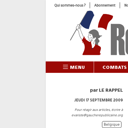
Skip
Qui sommes-nous ?
Abonnement
No
to
content
MENU
COMBATS
par
LE RAPPEL
JEUDI 17 SEPTEMBRE 2009
Pour réagir aux articles, écrire à
evariste@gaucherepublicaine.org
Belgique