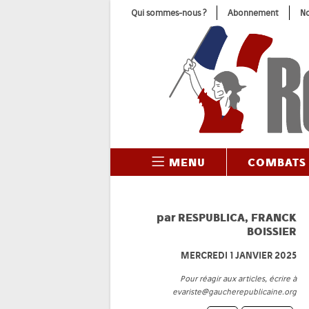
Skip
Qui sommes-nous ?
Abonnement
No
to
content
MENU
COMBATS
par
RESPUBLICA
,
FRANCK
BOISSIER
MERCREDI 1 JANVIER 2025
Pour réagir aux articles, écrire à
evariste@gaucherepublicaine.org