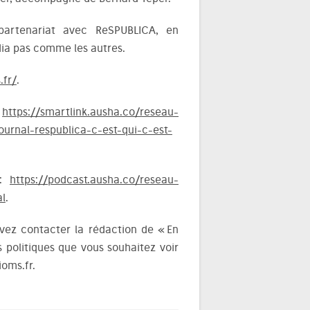
partenariat avec ReSPUBLICA, en
dia pas comme les autres.
.fr/
.
:
https://smartlink.ausha.co/reseau-
ournal-respublica-c-est-qui-c-est-
 :
https://podcast.ausha.co/reseau-
al
.
uvez contacter la rédaction de « En
s politiques que vous souhaitez voir
oms.fr.