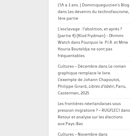
L’IA a 3 ans. | Dominiqueguizien's Blog
dans
Les devenirs du technofascisme,
1ère partie
L'esclavage : l’abolition, et après ?
(partie 4) (Klod Frydman) - Dhimmi
Watch
dans
Pourquoi le P.I.R. et Mme
Houria Bouteldja ne sont pas
fréquentables
Cultures – Décembre
dans
Le roman
graphique remplace le livre.
L’exemple de Johann Chapoutot,
Philippe Girard,
Libres d’obéir
, Paris,
Casterman, 2025
Les frontières néerlandaises sous
pression migratoire ? – RUGFLEC1
dans
Retour et analyse sur les élections
aux Pays-Bas
Cultures – Novembre
dans