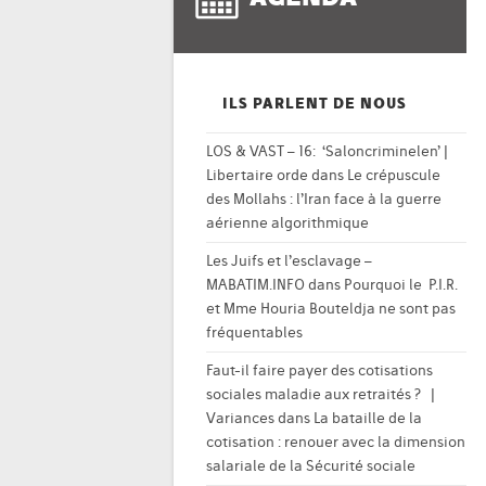
ILS PARLENT DE NOUS
LOS & VAST – 16: ‘Saloncriminelen’ |
Libertaire orde
dans
Le crépuscule
des Mollahs : l’Iran face à la guerre
aérienne algorithmique
Les Juifs et l’esclavage –
MABATIM.INFO
dans
Pourquoi le P.I.R.
et Mme Houria Bouteldja ne sont pas
fréquentables
Faut-il faire payer des cotisations
sociales maladie aux retraités ? |
Variances
dans
La bataille de la
cotisation : renouer avec la dimension
salariale de la Sécurité sociale