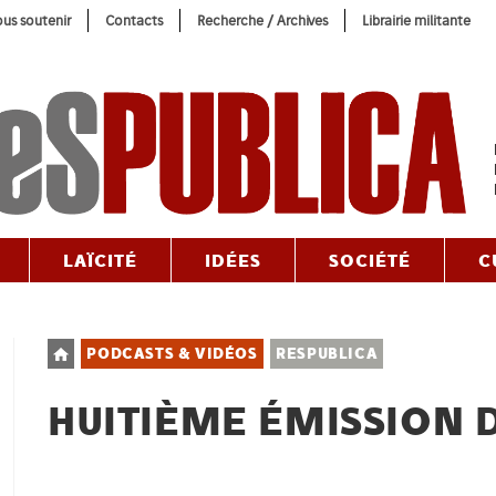
us soutenir
Contacts
Recherche / Archives
Librairie militante
LAÏCITÉ
IDÉES
SOCIÉTÉ
C
Post
PODCASTS & VIDÉOS
RESPUBLICA
category:
HUITIÈME ÉMISSION 