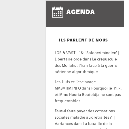
AGENDA
ILS PARLENT DE NOUS
LOS & VAST – 16: ‘Saloncriminelen’ |
Libertaire orde
dans
Le crépuscule
des Mollahs : l’Iran face à la guerre
aérienne algorithmique
Les Juifs et l’esclavage –
MABATIM.INFO
dans
Pourquoi le P.I.R.
et Mme Houria Bouteldja ne sont pas
fréquentables
Faut-il faire payer des cotisations
sociales maladie aux retraités ? |
Variances
dans
La bataille de la