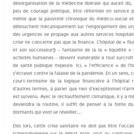
désorganisation de la médecine libérale qui aurait dû, 
peu de courage politique, être réformée en service p
même que la pauvreté chronique du médico-social et l
débouchent mécaniquement sur l’engorgement des urge
des urgences se propage aux autres services hospitali
crise ne concerne pas que la finance. L’hôpital de « f
et son successeur
9
– fantasme de la la « liquidité » 
activités humaines – devient vulnérable à tout surcroît d’
de santé publique majeure. Ici, « l’efficience » de l’
s’écraser contre la falaise de la pandémie. En un sens, c
court-termisme de la logique financière à l’hôpital r
d’autres termes, à parier que rien d’exceptionnel n’arr
est survenu. Avec le réchauffement climatique, il y a m
deviendra la routine, il suffit de penser à la fonte 
dormants qui vont se réveiller….
Dès lors, cette crise sanitaire ne doit pas être l’oc
tchernobylienne sur le débat mais, tout au contraire, 