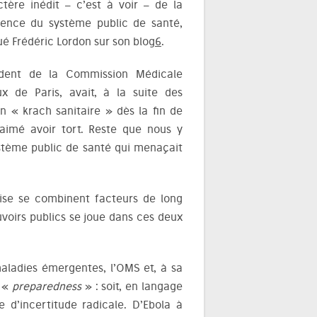
tère inédit – c’est à voir – de la
ence du système public de santé,
 Frédéric Lordon sur son blog
6
.
dent de la Commission Médicale
ux de Paris, avait, à la suite des
n « krach sanitaire » dès la fin de
 aimé avoir tort. Reste que nous y
stème public de santé qui menaçait
rise se combinent facteurs de long
uvoirs publics se joue dans ces deux
aladies émergentes, l’OMS et, à sa
e «
preparedness
» : soit, en langage
 d’incertitude radicale. D’Ebola à