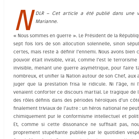
N
DLR – Cet article a été publié dans une v
Marianne.
« Nous sommes en guerre ». Le Président de la Républi
sept fois lors de son allocution solennelle, sinon sép
certes, mais reste à définir l’ennemi. Nous avons bien
pouvoir était invisible, viral, comme l’est le terrorism
invisible, menant une guerre asymétrique, pour faire t
nombreux, et unifier la Nation autour de son Chef, aux 
juger que la prestation frisa le ridicule. Ni l’âge, ni 
venaient conforter ce discours martial. Le tragique de
des rôles définis dans des périodes héroïques d’un cô
finalement triviaux de l’autre : un héros national ne pe
chimiquement pur le conformisme intellectuel et polit
Et, comme si cette dissonance ne suffisait pas, no
proprement stupéfiante publiée par le quotidien vespé