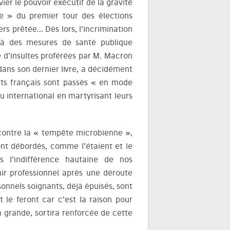
ier le pouvoir exécutif de la gravité
e » du premier tour des élections
rs prêtée… Dès lors, l’incrimination
n à des mesures de santé publique
e d’insultes proférées par M. Macron
dans son dernier livre, a décidément
nants français sont passés « en mode
u international en martyrisant leurs
 contre la « tempête microbienne »,
ont débordés, comme l’étaient et le
 l’indifférence hautaine de nos
ir professionnel après une déroute
sonnels soignants, déjà épuisés, sont
le feront car c’est la raison pour
éjà grande, sortira renforcée de cette