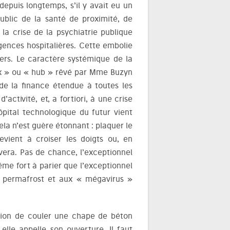
depuis longtemps, s’il y avait eu un
ublic de la santé de proximité, de
a crise de la psychiatrie publique
nces hospitalières. Cette embolie
ers. Le caractère systémique de la
lux » ou « hub » rêvé par Mme Buzyn
de la finance étendue à toutes les
activité, et, a fortiori, à une crise
hôpital technologique du futur vient
ela n’est guère étonnant : plaquer le
evient à croiser les doigts ou, en
ivera. Pas de chance, l’exceptionnel
ême fort à parier que l’exceptionnel
du permafrost et aux « mégavirus »
casion de couler une chape de béton
elle appelle son ouverture. Il faut