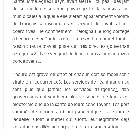
Santé, Mme Agnès Buzyn, avait alerté – ou pas – dès janv
de la pandémie à venir, puis regretté la « mascarad
municipales à laquelle elle s’était apparemment volontie
de Français « insouciants » servant de justificatio
coercitives – le confinement – rejoignait le long cortèg
à l’égard des « Gaulois réfractaires ». Emmanuel Todd, 
raison : faute d’avoir prise sur l’Histoire, les gouver
aztèque »
2
. Ils se vengent de leur impuissance au nivea
concitoyens…
L’heure est grave en effet et chacun doit se mobiliser
virale en l’occurrence
3
. Les services de réanimation s
sont plus que jamais les services d’urgence
4
dans
gouvernants qui semblent plus se soucier de leur aven
électorale que de la santé de leurs concitoyens. Les per
sommés de monter au front pandémique. Ils le font et 
laquelle ils font le métier qu’ils font. Leur légitimité, d
vocation chevillée au corps et de cette abnégation.