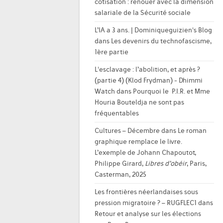
cotisation : renouer avec la dimension
salariale de la Sécurité sociale
L’IA a 3 ans. | Dominiqueguizien's Blog
dans
Les devenirs du technofascisme,
1ère partie
L'esclavage : l’abolition, et après ?
(partie 4) (Klod Frydman) - Dhimmi
Watch
dans
Pourquoi le P.I.R. et Mme
Houria Bouteldja ne sont pas
fréquentables
Cultures – Décembre
dans
Le roman
graphique remplace le livre.
L’exemple de Johann Chapoutot,
Philippe Girard,
Libres d’obéir
, Paris,
Casterman, 2025
Les frontières néerlandaises sous
pression migratoire ? – RUGFLEC1
dans
Retour et analyse sur les élections