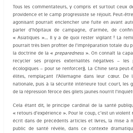
Tous les commentateurs, y compris et surtout ceux de 
providence et le camp progressiste se réjouit. Peut-être
agonisant pourrait enclencher une fuite en avant auto
parler d’hôpitaux de campagne, d’armée, de confine
« Asiatiques »… Il y a de quoi rester vigilant ! La re
pourrait très bien profiter de l’impréparation totale du 
la doctrine de la «
preparedness
». On connaît la capa
recycler ses propres externalités négatives – les
écologiques – pour se renforcer
8
. La Chine sera peut-
élites, remplaçant l’Allemagne dans leur cœur. De l
nationale, puis à la sécurité intérieure tout court, les 
de la répression féroce des gilets jaunes nourrit l’inquié
Cela étant dit, le principe cardinal de la santé publi
« retours d’expérience ». Pour le coup, c’est un violent
écrit dans de précédents articles et livres, la mise à m
public de santé révèle, dans ce contexte dramatiqu