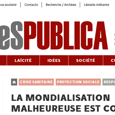
us soutenir
Contacts
Recherche / Archives
Librairie militante
LAÏCITÉ
IDÉES
SOCIÉTÉ
C
Post
CRISE SANITAIRE
PROTECTION SOCIALE
RESP
category:
LA MONDIALISATION
MALHEUREUSE EST C