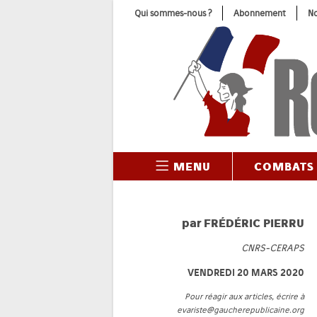
Skip
Qui sommes-nous ?
Abonnement
No
to
content
MENU
COMBATS
par
FRÉDÉRIC PIERRU
CNRS-CERAPS
VENDREDI 20 MARS 2020
Pour réagir aux articles, écrire à
evariste@gaucherepublicaine.org