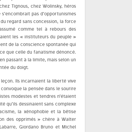
hez Tignous, chez Wolinsky, héros
ne s’encombrait pas d’opportunismes
ur du regard sans concession, la force
s assumé comme tel à rebours des
aient les « instituteurs du peuple »
aient de la conscience spontanée qui
lence que celle du fanatisme dénoncé.
e en passant à la limite, mais selon un
ntée du doigt.
çon. Ils incarnaient la liberté vive
i convoque la pensée dans le sourire
istes modestes et tendres n’étaient
té qu’ils dessinaient sans complexe
racisme, la xénophobie et la bêtise
ition des opprimés » chère à Walter
 Labarre, Giordano Bruno et Michel