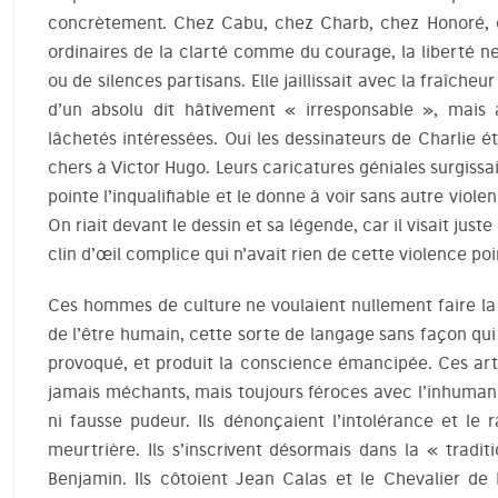
concrètement. Chez Cabu, chez Charb, chez Honoré, c
ordinaires de la clarté comme du courage, la liberté 
ou de silences partisans. Elle jaillissait avec la fraîche
d’un absolu dit hâtivement « irresponsable », mai
lâchetés intéressées. Oui les dessinateurs de Charlie ét
chers à Victor Hugo. Leurs caricatures géniales surgiss
pointe l’inqualifiable et le donne à voir sans autre vio
On riait devant le dessin et sa légende, car il visait just
clin d’œil complice qui n’avait rien de cette violence poi
Ces hommes de culture ne voulaient nullement faire la le
de l’être humain, cette sorte de langage sans façon qu
provoqué, et produit la conscience émancipée. Ces art
jamais méchants, mais toujours féroces avec l’inhumani
ni fausse pudeur. Ils dénonçaient l’intolérance et le 
meurtrière. Ils s’inscrivent désormais dans la « trad
Benjamin. Ils côtoient Jean Calas et le Chevalier de