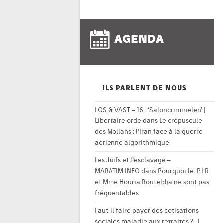
AGENDA
ILS PARLENT DE NOUS
LOS & VAST – 16: ‘Saloncriminelen’ |
Libertaire orde
dans
Le crépuscule
des Mollahs : l’Iran face à la guerre
aérienne algorithmique
Les Juifs et l’esclavage –
MABATIM.INFO
dans
Pourquoi le P.I.R.
et Mme Houria Bouteldja ne sont pas
fréquentables
Faut-il faire payer des cotisations
sociales maladie aux retraités ? |