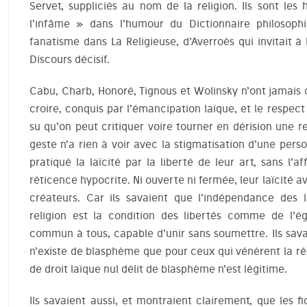
Servet, suppliciés au nom de la religion. Ils sont les h
l’infâme » dans l’humour du Dictionnaire philosoph
fanatisme dans La Religieuse, d’Averroès qui invitait à
Discours décisif.
Cabu, Charb, Honoré, Tignous et Wolinsky n’ont jamais 
croire, conquis par l’émancipation laïque, et le respec
su qu’on peut critiquer voire tourner en dérision une rel
geste n’a rien à voir avec la stigmatisation d’une perso
pratiqué la laïcité par la liberté de leur art, sans l’a
réticence hypocrite. Ni ouverte ni fermée, leur laïcité av
créateurs. Car ils savaient que l’indépendance des
religion est la condition des libertés comme de l’ég
commun à tous, capable d’unir sans soumettre. Ils sava
n’existe de blasphème que pour ceux qui vénèrent la ré
de droit laïque nul délit de blasphème n’est légitime.
Ils savaient aussi, et montraient clairement, que les f