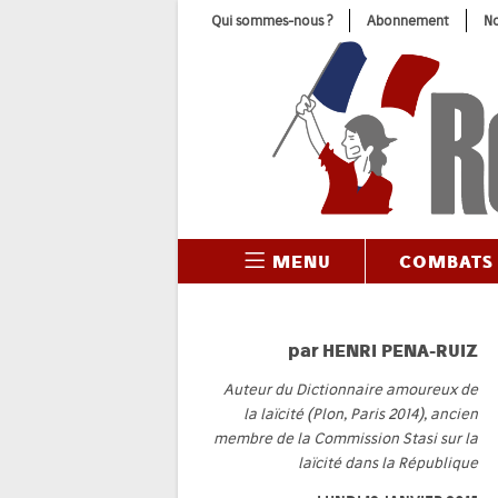
Skip
Qui sommes-nous ?
Abonnement
No
to
content
MENU
COMBATS
par
HENRI PENA-RUIZ
Auteur du Dictionnaire amoureux de
la laïcité (Plon, Paris 2014), ancien
membre de la Commission Stasi sur la
laïcité dans la République