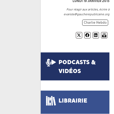
LUNDI 19 JANVIER 2015
Pour réagir aux articles, écrire à
evariste@gaucherepublicaine.org
Charlie Hebdo
PODCASTS &
VIDÉOS
LIBRAIRIE