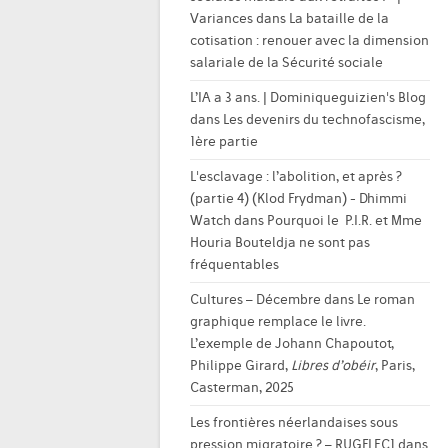
Variances
dans
La bataille de la
cotisation : renouer avec la dimension
salariale de la Sécurité sociale
L’IA a 3 ans. | Dominiqueguizien's Blog
dans
Les devenirs du technofascisme,
1ère partie
L'esclavage : l’abolition, et après ?
(partie 4) (Klod Frydman) - Dhimmi
Watch
dans
Pourquoi le P.I.R. et Mme
Houria Bouteldja ne sont pas
fréquentables
Cultures – Décembre
dans
Le roman
graphique remplace le livre.
L’exemple de Johann Chapoutot,
Philippe Girard,
Libres d’obéir
, Paris,
Casterman, 2025
Les frontières néerlandaises sous
pression migratoire ? – RUGFLEC1
dans