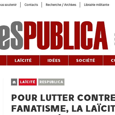
us soutenir
Contacts
Recherche / Archives
Librairie militante
LAÏCITÉ
IDÉES
SOCIÉTÉ
C
Post
LAÏCITÉ
RESPUBLICA
category:
POUR LUTTER CONTRE
FANATISME, LA LAÏCI