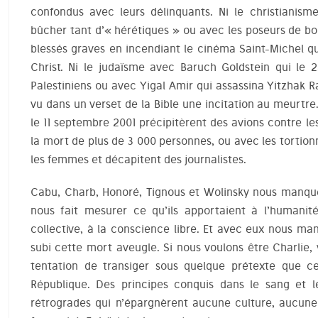
confondus avec leurs délinquants. Ni le christiani
bûcher tant d’« hérétiques » ou avec les poseurs de bo
blessés graves en incendiant le cinéma Saint-Michel qu
Christ. Ni le judaïsme avec Baruch Goldstein qui le 2
Palestiniens ou avec Yigal Amir qui assassina Yitzhak 
vu dans un verset de la Bible une incitation au meurtre.
le 11 septembre 2001 précipitèrent des avions contre l
la mort de plus de 3 000 personnes, ou avec les tortionn
les femmes et décapitent des journalistes.
Cabu, Charb, Honoré, Tignous et Wolinsky nous manque
nous fait mesurer ce qu’ils apportaient à l’humanité
collective, à la conscience libre. Et avec eux nous ma
subi cette mort aveugle. Si nous voulons être Charlie,
tentation de transiger sous quelque prétexte que ce
République. Des principes conquis dans le sang et l
rétrogrades qui n’épargnèrent aucune culture, aucune 