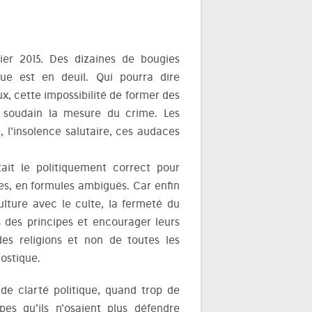
vier 2015. Des dizaines de bougies
ue est en deuil. Qui pourra dire
ux, cette impossibilité de former des
d soudain la mesure du crime. Les
, l’insolence salutaire, ces audaces
tait le politiquement correct pour
ses, en formules ambiguës. Car enfin
culture avec le culte, la fermeté du
ns des principes et encourager leurs
des religions et non de toutes les
ostique.
de clarté politique, quand trop de
pes qu’ils n’osaient plus défendre