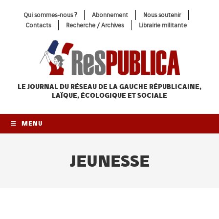
Skip
Qui sommes-nous ?
Abonnement
Nous soutenir
to
Contacts
Recherche / Archives
Librairie militante
content
LE JOURNAL DU RÉSEAU
DE LA GAUCHE RÉPUBLICAINE,
LAÏQUE, ÉCOLOGIQUE ET SOCIALE
MENU
JEUNESSE