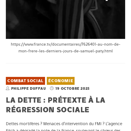
https://www.france.tv/documentaires/7626401-au-nom-de-
mon-frere-les-derniers-jours-de-samuel-paty.html
COMBAT SOCIAL
ÉCONOMIE
PHILIPPE DUFFAU
19 OCTOBRE 2025
LA DETTE : PRÉTEXTE À LA
RÉGRESSION SOCIALE
Dettes mortifères ? Menaces d’intervention du FMI ? L’agence
Fitch a dégradé la note de la France, soulevant le chœur des