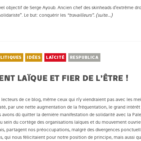
uvel objectif de Serge Ayoub. Ancien chef des skinheads d’extrême dro
olidariste”. Le but: conquérir les
“travailleurs”.
(suite…)
LITIQUES
IDÉES
LAÏCITÉ
RESPUBLICA
NT LAÏQUE ET FIER DE L’ÊTRE !
es lecteurs de ce blog, même ceux qui n’y viendraient pas avec les mei
staté, par une nette augmentation de la fréquentation, le grand intérêt
 avons dû quitter la dernière manifestation de solidarité avec la Pa
 au sein du cortège des organisations laïques et du mouvement ouvrie
is, partagent nos préoccupations, malgré des divergences ponctuelle
qui nous félicitaient pour notre position de principe, mais aussi qu