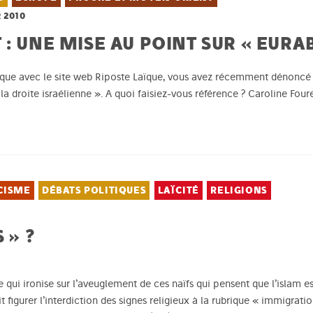
 2010
: UNE MISE AU POINT SUR « EURAB
que avec le site web Riposte Laïque, vous avez récemment dénoncé 
a droite israélienne ». A quoi faisiez-vous référence ? Caroline Fourest
CISME
DÉBATS POLITIQUES
LAÏCITÉ
RELIGIONS
 » ?
e
qui ironise sur l’aveuglement de ces naïfs qui pensent que l’islam 
t figurer l’interdiction des signes religieux à la rubrique « immigratio