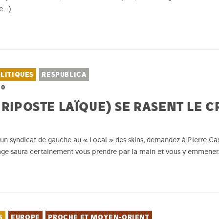
te…)
LITIQUES
RESPUBLICA
10
 RIPOSTE LAÏQUE) SE RASENT LE C
d’un syndicat de gauche au « Local » des skins, demandez à Pierre Ca
nage saura certainement vous prendre par la main et vous y emmener
S
EUROPE
PROCHE ET MOYEN-ORIENT