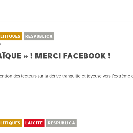
LITIQUES
RESPUBLICA
0
AÏQUE » ! MERCI FACEBOOK !
attention des lecteurs sur la dérive tranquille et joyeuse vers l’extrê
LITIQUES
LAÏCITÉ
RESPUBLICA