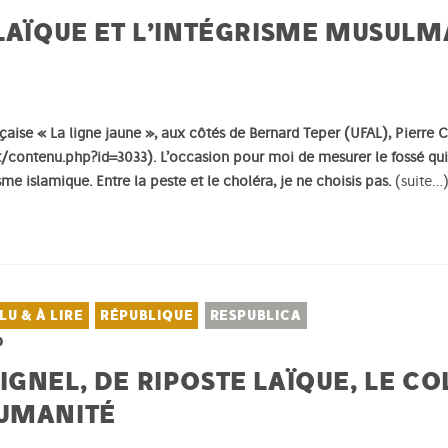
 LAÏQUE ET L’INTÉGRISME MUSUL
ançaise « La ligne jaune », aux côtés de Bernard Teper (UFAL), Pierre
t/contenu.php?id=3033
). L’occasion pour moi de mesurer le fossé qu
sme islamique. Entre la peste et le choléra, je ne choisis pas.
(suite…
LU & À LIRE
RÉPUBLIQUE
RESPUBLICA
0
GNEL, DE RIPOSTE LAÏQUE, LE CO
HUMANITÉ