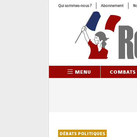
Skip
Qui sommes-nous ?
Abonnement
No
to
content
MENU
COMBATS
DÉBATS POLITIQUES