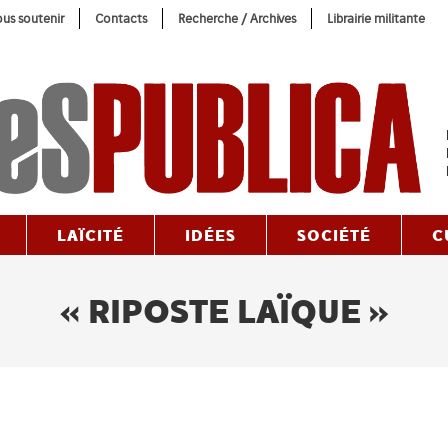
us soutenir
Contacts
Recherche / Archives
Librairie militante
LAÏCITÉ
IDÉES
SOCIÉTÉ
C
« RIPOSTE LAÏQUE »