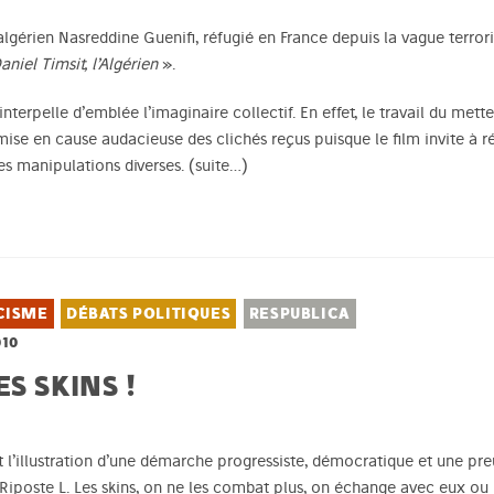
 algérien Nasreddine Guenifi, réfugié en France depuis la vague terrori
aniel Timsit, l’Algérien
».
interpelle d’emblée l’imaginaire collectif. En effet, le travail du mett
mise en cause audacieuse des clichés reçus puisque le film invite à réf
des manipulations diverses.
(suite…)
CISME
DÉBATS POLITIQUES
RESPUBLICA
010
S SKINS !
st l’illustration d’une démarche progressiste, démocratique et une pre
Riposte L
. Les skins, on ne les combat plus, on échange avec eux ou