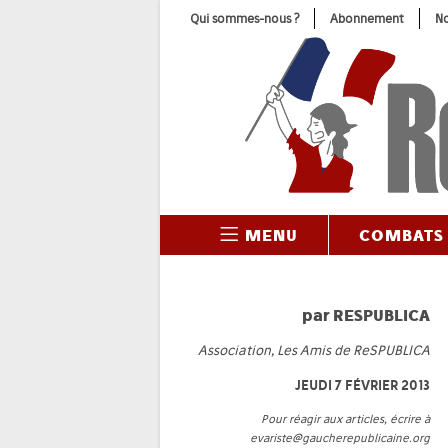
Skip
Qui sommes-nous ?
Abonnement
No
to
content
MENU
COMBATS
par
RESPUBLICA
Association, Les Amis de ReSPUBLICA
JEUDI 7 FÉVRIER 2013
Pour réagir aux articles, écrire à
evariste@gaucherepublicaine.org