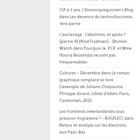
L’IA a 3 ans. | Dominiqueguizien's Blog
dans
Les devenirs du technofascisme,
1ère partie
L'esclavage : l’abolition, et après ?
(partie 4) (Klod Frydman) - Dhimmi
Watch
dans
Pourquoi le P.I.R. et Mme
Houria Bouteldja ne sont pas
fréquentables
Cultures – Décembre
dans
Le roman
graphique remplace le livre.
L’exemple de Johann Chapoutot,
Philippe Girard,
Libres d’obéir
, Paris,
Casterman, 2025
Les frontières néerlandaises sous
pression migratoire ? – RUGFLEC1
dans
Retour et analyse sur les élections
aux Pays-Bas