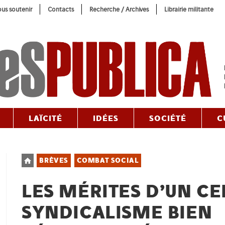
us soutenir
Contacts
Recherche / Archives
Librairie militante
LAÏCITÉ
IDÉES
SOCIÉTÉ
C
Post
BRÈVES
COMBAT SOCIAL
category:
LES MÉRITES D’UN CE
SYNDICALISME BIEN