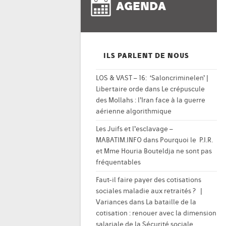
AGENDA
ILS PARLENT DE NOUS
LOS & VAST – 16: ‘Saloncriminelen’ |
Libertaire orde
dans
Le crépuscule
des Mollahs : l’Iran face à la guerre
aérienne algorithmique
Les Juifs et l’esclavage –
MABATIM.INFO
dans
Pourquoi le P.I.R.
et Mme Houria Bouteldja ne sont pas
fréquentables
Faut-il faire payer des cotisations
sociales maladie aux retraités ? |
Variances
dans
La bataille de la
cotisation : renouer avec la dimension
salariale de la Sécurité sociale