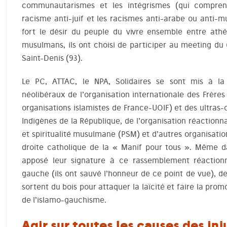
communautarismes et les intégrismes (qui compren
racisme anti-juif et les racismes anti-arabe ou anti-m
fort le désir du peuple du vivre ensemble entre athée
musulmans, ils ont choisi de participer au meeting du
Saint-Denis (93).
Le PC, ATTAC, le NPA, Solidaires se sont mis à l
néolibéraux de l’organisation internationale des Frère
organisations islamistes de France-UOIF) et des ultras
Indigènes de la République, de l’organisation réactionn
et spiritualité musulmane (PSM) et d’autres organisati
droite catholique de la « Manif pour tous ». Même da
apposé leur signature à ce rassemblement réaction
gauche (ils ont sauvé l’honneur de ce point de vue), de
sortent du bois pour attaquer la laïcité et faire la pr
de l’islamo-gauchisme.
Agir sur toutes les causes des inj