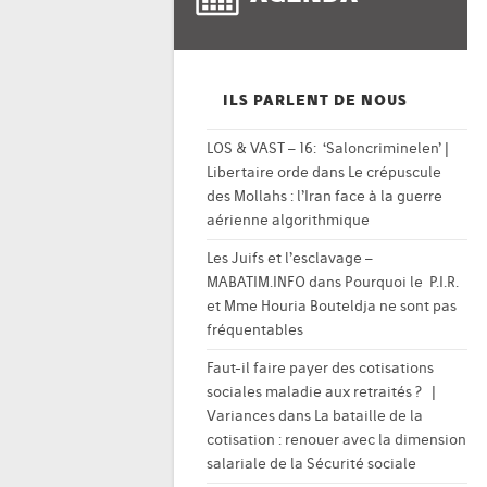
ILS PARLENT DE NOUS
LOS & VAST – 16: ‘Saloncriminelen’ |
Libertaire orde
dans
Le crépuscule
des Mollahs : l’Iran face à la guerre
aérienne algorithmique
Les Juifs et l’esclavage –
MABATIM.INFO
dans
Pourquoi le P.I.R.
et Mme Houria Bouteldja ne sont pas
fréquentables
Faut-il faire payer des cotisations
sociales maladie aux retraités ? |
Variances
dans
La bataille de la
cotisation : renouer avec la dimension
salariale de la Sécurité sociale