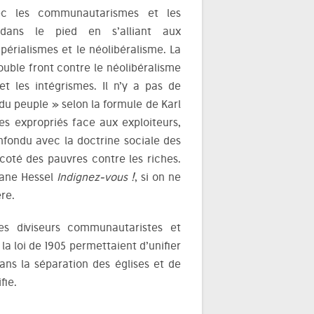
vec les communautarismes et les
 dans le pied en s’alliant aux
érialismes et le néolibéralisme. La
ouble front contre le néolibéralisme
t les intégrismes. Il n’y a pas de
 du peuple » selon la formule de Karl
es expropriés face aux exploiteurs,
nfondu avec la doctrine sociale des
 coté des pauvres contre les riches.
phane Hessel
Indignez-vous !
, si on ne
re.
es diviseurs communautaristes et
 la loi de 1905 permettaient d’unifier
 sans la séparation des églises et de
fie.