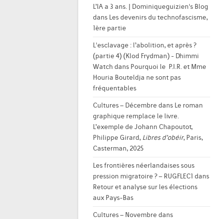
L’IA a 3 ans. | Dominiqueguizien's Blog
dans
Les devenirs du technofascisme,
1ère partie
L'esclavage : l’abolition, et après ?
(partie 4) (Klod Frydman) - Dhimmi
Watch
dans
Pourquoi le P.I.R. et Mme
Houria Bouteldja ne sont pas
fréquentables
Cultures – Décembre
dans
Le roman
graphique remplace le livre.
L’exemple de Johann Chapoutot,
Philippe Girard,
Libres d’obéir
, Paris,
Casterman, 2025
Les frontières néerlandaises sous
pression migratoire ? – RUGFLEC1
dans
Retour et analyse sur les élections
aux Pays-Bas
Cultures – Novembre
dans