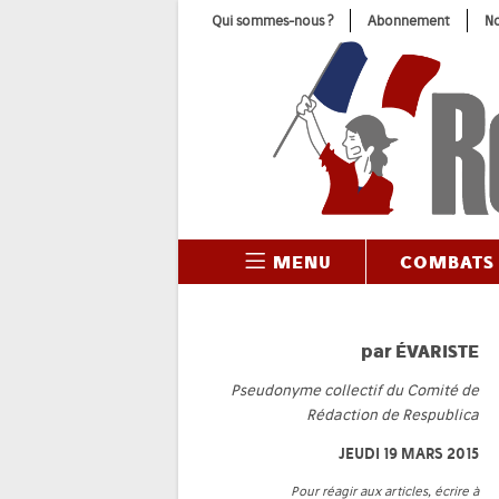
Skip
Qui sommes-nous ?
Abonnement
No
to
content
MENU
COMBATS
par
ÉVARISTE
Pseudonyme collectif du Comité de
Rédaction de Respublica
JEUDI 19 MARS 2015
Pour réagir aux articles, écrire à