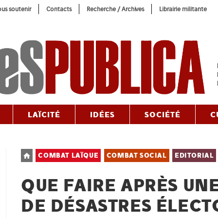
us soutenir
Contacts
Recherche / Archives
Librairie militante
LAÏCITÉ
IDÉES
SOCIÉTÉ
C
Post
COMBAT LAÏQUE
COMBAT SOCIAL
EDITORIAL
category:
QUE FAIRE APRÈS UN
DE DÉSASTRES ÉLECT