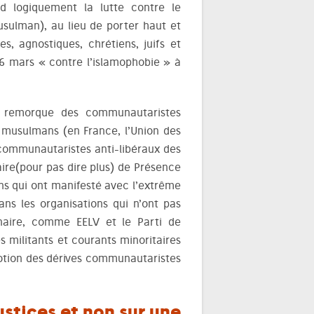
d logiquement la lutte contre le
usulman), au lieu de porter haut et
s, agnostiques, chrétiens, juifs et
 6 mars « contre l’islamophobie » à
a remorque des communautaristes
s musulmans (en France, l’Union des
-communautaristes anti-libéraux des
aire(pour pas dire plus) de Présence
ons qui ont manifesté avec l’extrême
ns les organisations qui n’ont pas
naire, comme EELV et le Parti de
s militants et courants minoritaires
omotion des dérives communautaristes
ustices et non sur une