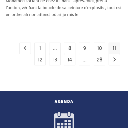
Mohamed sortant de chez lui dans l’après-midi, prêt à
l’action, vérifiant la boucle de sa ceinture d’explosifs ; tout est
en ordre, ah non attend, où ai-je mis le…
1
…
8
9
10
11
Go to the previous page
12
13
14
…
28
Aller à 
AGENDA