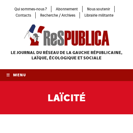
Skip
Qui sommes-nous ?
Abonnement
Nous soutenir
to
Contacts
Recherche / Archives
Librairie militante
content
LE JOURNAL DU RÉSEAU
DE LA GAUCHE RÉPUBLICAINE,
LAÏQUE, ÉCOLOGIQUE ET SOCIALE
MENU
LAÏCITÉ