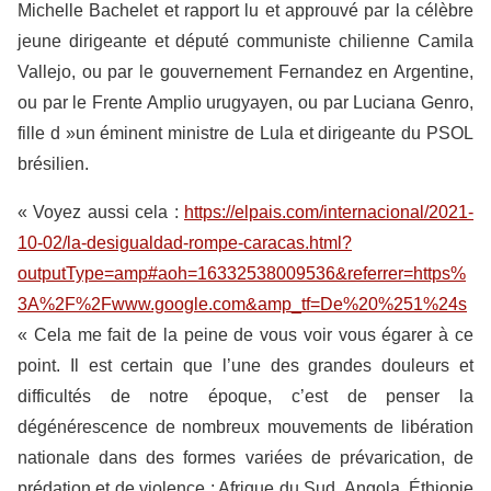
Michelle Bachelet et rapport lu et approuvé par la célèbre
jeune dirigeante et député communiste chilienne Camila
Vallejo, ou par le gouvernement Fernandez en Argentine,
ou par le Frente Amplio urugyayen, ou par Luciana Genro,
fille d »un éminent ministre de Lula et dirigeante du PSOL
brésilien.
« Voyez aussi cela :
https://elpais.com/internacional/2021-
10-02/la-desigualdad-rompe-caracas.html?
outputType=amp#aoh=16332538009536&referrer=https%
3A%2F%2Fwww.google.com&amp_tf=De%20%251%24s
« Cela me fait de la peine de vous voir vous égarer à ce
point. Il est certain que l’une des grandes douleurs et
difficultés de notre époque, c’est de penser la
dégénérescence de nombreux mouvements de libération
nationale dans des formes variées de prévarication, de
prédation et de violence : Afrique du Sud, Angola, Éthiopie