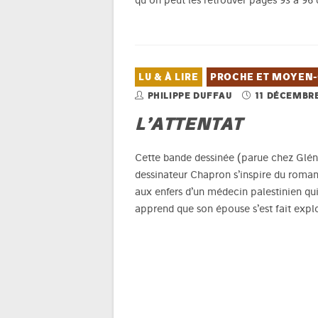
qu'on peut les retrouver pages 93 à 96 du
LU & À LIRE
PROCHE ET MOYEN-
PHILIPPE DUFFAU
11 DÉCEMBRE
L’ATTENTAT
Cette bande dessinée (parue chez Glénat
dessinateur Chapron s’inspire du roman
aux enfers d’un médecin palestinien qui 
apprend que son épouse s’est fait explo