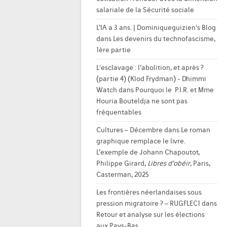
salariale de la Sécurité sociale
L’IA a 3 ans. | Dominiqueguizien's Blog
dans
Les devenirs du technofascisme,
1ère partie
L'esclavage : l’abolition, et après ?
(partie 4) (Klod Frydman) - Dhimmi
Watch
dans
Pourquoi le P.I.R. et Mme
Houria Bouteldja ne sont pas
fréquentables
Cultures – Décembre
dans
Le roman
graphique remplace le livre.
L’exemple de Johann Chapoutot,
Philippe Girard,
Libres d’obéir
, Paris,
Casterman, 2025
Les frontières néerlandaises sous
pression migratoire ? – RUGFLEC1
dans
Retour et analyse sur les élections
aux Pays-Bas