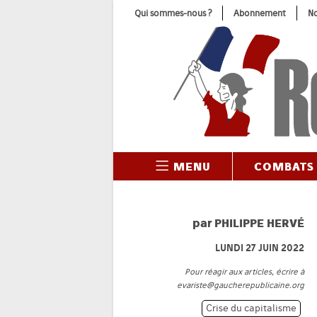
Skip
Qui sommes-nous ?
Abonnement
No
to
content
MENU
COMBATS
par
PHILIPPE HERVÉ
LUNDI 27 JUIN 2022
Pour réagir aux articles, écrire à
evariste@gaucherepublicaine.org
Crise du capitalisme