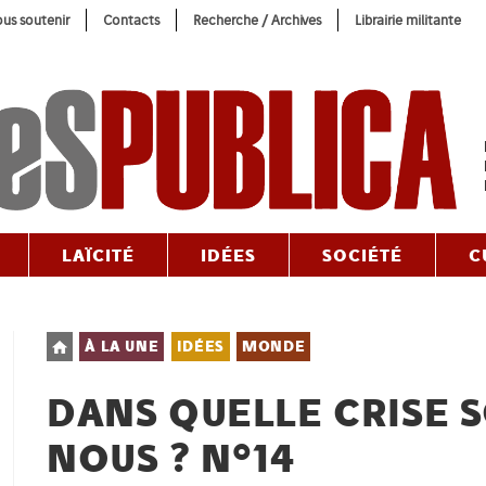
us soutenir
Contacts
Recherche / Archives
Librairie militante
LAÏCITÉ
IDÉES
SOCIÉTÉ
C
Post
À LA UNE
IDÉES
MONDE
category:
DANS QUELLE CRISE
NOUS ? N°14