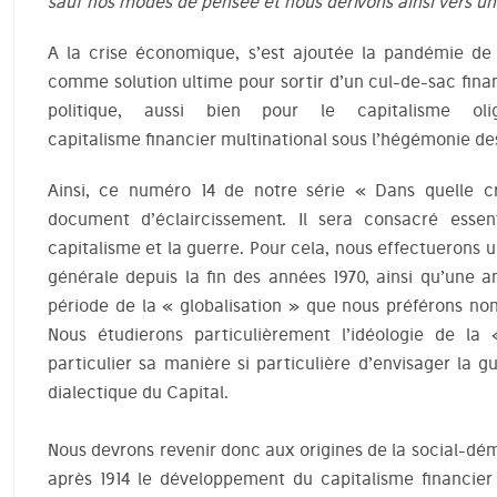
sauf nos modes de pensée et nous dérivons ainsi vers u
A la crise économique, s’est ajoutée la pandémie de
comme solution ultime pour sortir d’un cul-de-sac finan
politique, aussi bien pour le capitalisme o
capitalisme financier multinational sous l’hégémonie des
Ainsi, ce numéro 14 de notre série « Dans quelle 
document d’éclaircissement. Il sera consacré essent
capitalisme et la guerre. Pour cela, nous effectuerons 
générale depuis la fin des années 1970, ainsi qu’une a
période de la « globalisation » que nous préférons no
Nous étudierons particulièrement l’idéologie de la
particulier sa manière si particulière d’envisager la gu
dialectique du Capital.
Nous devrons revenir donc aux origines de la social-dé
après 1914 le développement du capitalisme financier 