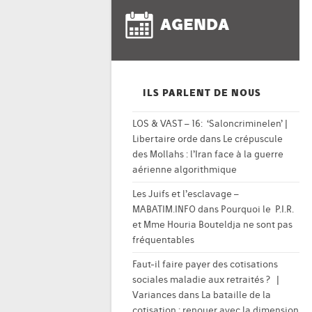
AGENDA
ILS PARLENT DE NOUS
LOS & VAST – 16: ‘Saloncriminelen’ |
Libertaire orde
dans
Le crépuscule
des Mollahs : l’Iran face à la guerre
aérienne algorithmique
Les Juifs et l’esclavage –
MABATIM.INFO
dans
Pourquoi le P.I.R.
et Mme Houria Bouteldja ne sont pas
fréquentables
Faut-il faire payer des cotisations
sociales maladie aux retraités ? |
Variances
dans
La bataille de la
cotisation : renouer avec la dimension