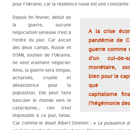
pour l’Ukraine, car la résilience russe est une constante 
Depuis fin février, début de
la guerre, aucune
A la crise écon
négociation sérieuse n’est à
pandémie de Co
l’ordre du jour. Car aucun
des deux camps, Russie et
guerre comme so
OTAN, soutien de l’Ukraine,
d’un cul-de-s
ne veut vraiment négocier.
monétaire, soc
Ainsi, la guerre sera longue,
bien pour le cap
acharnée, cruelle et
que 
dévastatrice pour la
population. Elle peut faire
capitalisme fin
basculer le monde vers le
l’hégémonie des 
cataclysme… rien n’est
impossible à ce jour, hélas.
Car comme le disait Albert Einstein : «
La puissance d