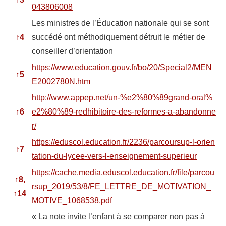
043806008
Les ministres de l’Éducation nationale qui se sont
↑
4
succédé ont méthodiquement détruit le métier de
conseiller d’orientation
https://www.education.gouv.fr/bo/20/Special2/MEN
↑
5
E2002780N.htm
http://www.appep.net/un-%e2%80%89grand-oral%
↑
6
e2%80%89-redhibitoire-des-reformes-a-abandonne
r/
https://eduscol.education.fr/2236/parcoursup-l-orien
↑
7
tation-du-lycee-vers-l-enseignement-superieur
https://cache.media.eduscol.education.fr/file/parcou
↑
8,
rsup_2019/53/8/FE_LETTRE_DE_MOTIVATION_
↑
14
MOTIVE_1068538.pdf
« La note invite l’enfant à se comparer non pas à