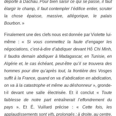
déporté à Dachau. Pour bien saisir ce qui se passe, il faut
élargir le champ, il faut contempler l’édifice entier, scruter
la chose épaisse, massive, allégorique, le palais
Bourbon
. »
Finalement une des clefs nous est donnée par Violette lui-
même : «
Si vous commettez la faute d’engager les
négociations, c’est-à-dire d’abdiquer devant Hô Chi Minh,
il faudra demain abdiquer à Madagascar, en Tunisie, en
Algérie et, le cas échéant, peut-être qu’il se trouvera des
hommes pour dire qu’après tout, la frontière des Vosges
suffit à la France, quand on va d’abdication en abdication,
on va à la catastrophe et même au déshonneur
», gronde-
t-il devant une salle électrisée. Et il conclut «
Toute
faiblesse de notre part entraînerait l’effondrement du
pays
». Et É. Vuillard précise : «
Cette fois, les
applaudissements sont vifs, prolongés ; à droite, au centre,