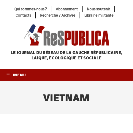
Skip
Qui sommes-nous ?
Abonnement
Nous soutenir
to
Contacts
Recherche / Archives
Librairie militante
content
LE JOURNAL DU RÉSEAU
DE LA GAUCHE RÉPUBLICAINE,
LAÏQUE, ÉCOLOGIQUE ET SOCIALE
MENU
VIETNAM