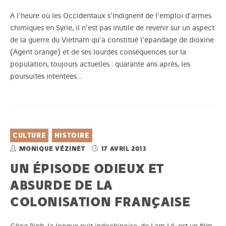
A l'heure où les Occidentaux s'indignent de l'emploi d'armes
chimiques en Syrie, il n'est pas inutile de revenir sur un aspect
de la guerre du Vietnam qu'a constitué l'épandage de dioxine
(Agent orange) et de ses lourdes conséquences sur la
population, toujours actuelles : quarante ans après, les
poursuites intentées…
CULTURE
HISTOIRE
MONIQUE VÉZINET
17 AVRIL 2013
UN ÉPISODE ODIEUX ET
ABSURDE DE LA
COLONISATION FRANÇAISE
Công Binh, la longue nuit indochinoise, de Lam Lê, est un film