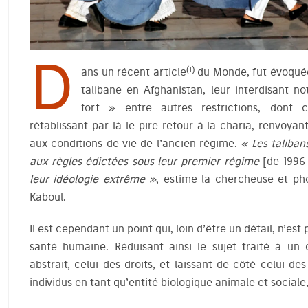
D
(1)
ans un récent article
du Monde, fut évoquée
talibane en Afghanistan, leur interdisant n
fort » entre autres restrictions, dont c
rétablissant par là le pire retour à la charia, renvo
aux conditions de vie de l’ancien régime.
« Les taliba
aux règles édictées sous leur premier régime
[de 1996 
leur idéologie extrême »
, estime la chercheuse et p
Kaboul.
Il est cependant un point qui, loin d’être un détail, n’est
santé humaine. Réduisant ainsi le sujet traité à u
abstrait, celui des droits, et laissant de côté celui d
individus en tant qu’entité biologique animale et social