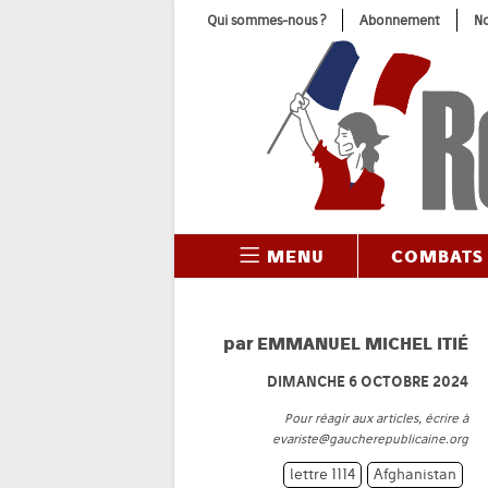
Skip
Qui sommes-nous ?
Abonnement
No
to
content
MENU
COMBATS
par
EMMANUEL MICHEL ITIÉ
DIMANCHE 6 OCTOBRE 2024
Pour réagir aux articles, écrire à
evariste@gaucherepublicaine.org
lettre 1114
Afghanistan