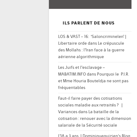
ILS PARLENT DE NOUS
LOS & VAST – 16: ‘Saloncriminelen’ |
Libertaire orde
dans
Le crépuscule
des Mollahs : l’Iran face à la guerre
aérienne algorithmique
Les Juifs et l’esclavage –
MABATIM.INFO
dans
Pourquoi le P.I.R.
et Mme Houria Bouteldja ne sont pas
fréquentables
Faut-il faire payer des cotisations
sociales maladie aux retraités ? |
Variances
dans
La bataille de la
cotisation : renouer avec la dimension
salariale de la Sécurité sociale
L’IA a 3 ans. | Dominiqueguizien's Blog