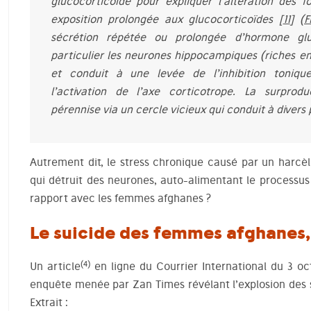
glucocorticoïde pour expliquer l’altération des 
exposition prolongée aux glucocorticoïdes [
11
] (
F
sécrétion répétée ou prolongée d’hormone g
particulier les neurones hippocampiques (riches e
et conduit à une levée de l’inhibition toniqu
l’activation de l’axe corticotrope. La surprod
pérennise via un cercle vicieux qui conduit à divers
Autrement dit, le stress chronique causé par un harcè
qui détruit des neurones, auto-alimentant le processus 
rapport avec les femmes afghanes ?
Le suicide des femmes afghanes, 
(4)
Un article
en ligne du Courrier International du 3 oct
enquête menée par Zan Times révélant l’explosion des 
Extrait :