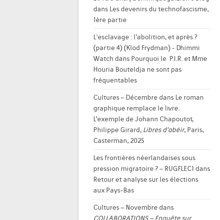
dans
Les devenirs du technofascisme,
1ère partie
L'esclavage : l’abolition, et après ?
(partie 4) (Klod Frydman) - Dhimmi
Watch
dans
Pourquoi le P.I.R. et Mme
Houria Bouteldja ne sont pas
fréquentables
Cultures – Décembre
dans
Le roman
graphique remplace le livre.
L’exemple de Johann Chapoutot,
Philippe Girard,
Libres d’obéir
, Paris,
Casterman, 2025
Les frontières néerlandaises sous
pression migratoire ? – RUGFLEC1
dans
Retour et analyse sur les élections
aux Pays-Bas
Cultures – Novembre
dans
COLLABORATIONS – Enquête sur