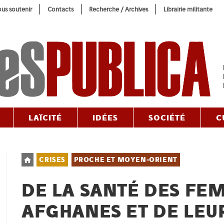
us soutenir
Contacts
Recherche / Archives
Librairie militante
LAÏCITÉ
IDÉES
SOCIÉTÉ
C
Post
CRISES
PROCHE ET MOYEN-ORIENT
category:
DE LA SANTÉ DES FE
AFGHANES ET DE LEU