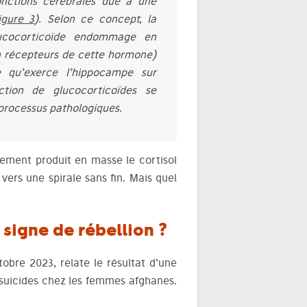
fonctions cérébrales due à une
igure 3
). Selon ce concept, la
lucocorticoïde endommage en
n récepteurs de cette hormone)
e qu’exerce l’hippocampe sur
uction de glucocorticoïdes se
 processus pathologiques.
lement produit en masse le cortisol
vers une spirale sans fin. Mais quel
signe de rébellion ?
obre 2023, relate le résultat d’une
suicides chez les femmes afghanes.