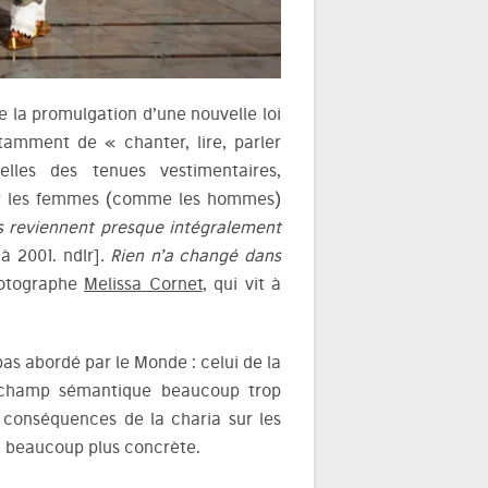
 la promulgation d’une nouvelle loi
otamment de « chanter, lire, parler
elles des tenues vestimentaires,
yant les femmes (comme les hommes)
ns reviennent presque intégralement
à 2001. ndlr]
. Rien n’a changé dans
hotographe
Melissa Cornet
, qui vit à
 pas abordé par le Monde : celui de la
n champ sémantique beaucoup trop
es conséquences de la charia sur les
e, beaucoup plus concrète.