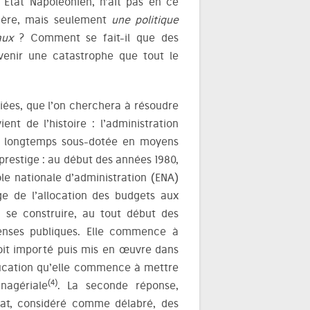
 État Napoléonien, n’ait pas en ce
alière, mais seulement
une politique
aux
? Comment se fait-il que des
 venir une catastrophe que tout le
liées, que l’on cherchera à résoudre
nt de l’histoire : l’administration
te, longtemps sous-dotée en moyens
 prestige : au début des années 1980,
le nationale d’administration (ENA)
e de l’allocation des budgets aux
à se construire, au tout début des
penses publiques. Elle commence à
it importé puis mis en œuvre dans
ification qu’elle commence à mettre
(4)
agériale
. La seconde réponse,
état, considéré comme délabré, des