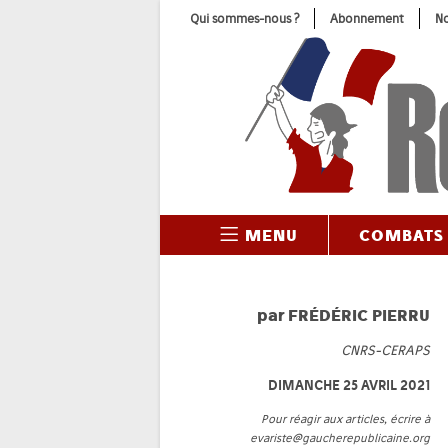
Skip
Qui sommes-nous ?
Abonnement
No
to
content
MENU
COMBATS
par
FRÉDÉRIC PIERRU
CNRS-CERAPS
DIMANCHE 25 AVRIL 2021
Pour réagir aux articles, écrire à
evariste@gaucherepublicaine.org