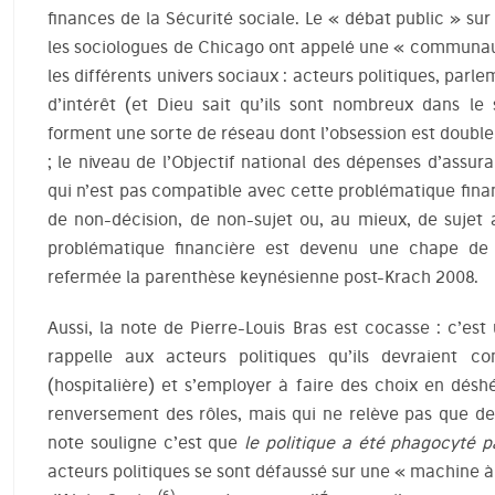
finances de la Sécurité sociale. Le « débat public » su
les sociologues de Chicago ont appelé une « communau
les différents univers sociaux : acteurs politiques, par
d’intérêt (et Dieu sait qu’ils sont nombreux dans le s
forment une sorte de réseau dont l’obsession est double 
; le niveau de l’Objectif national des dépenses d’ass
qui n’est pas compatible avec cette problématique fina
de non-décision, de non-sujet ou, au mieux, de sujet 
problématique financière est devenu une chape de 
refermée la parenthèse keynésienne post-Krach 2008.
Aussi, la note de Pierre-Louis Bras est cocasse : c’es
rappelle aux acteurs politiques qu’ils devraient c
(hospitalière) et s’employer à faire des choix en désh
renversement des rôles, mais qui ne relève pas que de
note souligne c’est que
le politique a été phagocyté pa
acteurs politiques se sont défaussé sur une « machine 