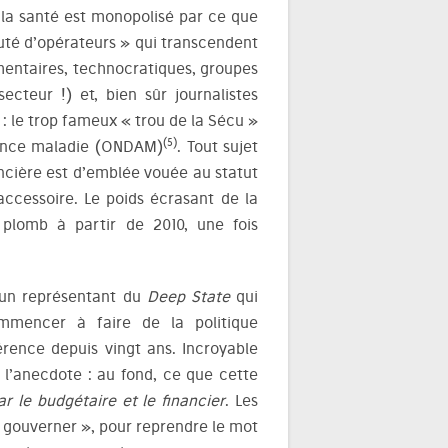
r la santé est monopolisé par ce que
té d’opérateurs » qui transcendent
lementaires, technocratiques, groupes
ecteur !) et, bien sûr journalistes
: le trop fameux « trou de la Sécu »
(5)
urance maladie (ONDAM)
. Tout sujet
ncière est d’emblée vouée au statut
accessoire. Le poids écrasant de la
plomb à partir de 2010, une fois
t un représentant du
Deep State
qui
ommencer à faire de la politique
érence depuis vingt ans. Incroyable
 l’anecdote : au fond, ce que cette
r le budgétaire et le financier
. Les
à gouverner », pour reprendre le mot