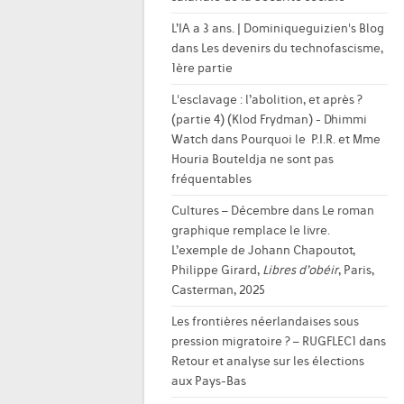
L’IA a 3 ans. | Dominiqueguizien's Blog
dans
Les devenirs du technofascisme,
1ère partie
L'esclavage : l’abolition, et après ?
(partie 4) (Klod Frydman) - Dhimmi
Watch
dans
Pourquoi le P.I.R. et Mme
Houria Bouteldja ne sont pas
fréquentables
Cultures – Décembre
dans
Le roman
graphique remplace le livre.
L’exemple de Johann Chapoutot,
Philippe Girard,
Libres d’obéir
, Paris,
Casterman, 2025
Les frontières néerlandaises sous
pression migratoire ? – RUGFLEC1
dans
Retour et analyse sur les élections
aux Pays-Bas