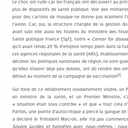
Le choc est rude car les Français ont découvert au pri
plus de dispositifs de santé publique. Voir des militair
pour des cartons de masque ne donne pas vraiment l’im
l’avion. Car, oui, la structure chargée de la gestion 
avait subi elle aussi les foudres du ministère des Fin
Santé publique France (Spf), notre «
Center for diseas
qu’il avait rendu 20 % d’emplois temps plein dans la fus
Les agences régionales de la santé (ARS), établissemen
décliner les politiques nationales de région ne sont guère
qu’elles étaient déjà peu dotées, ont dû rendre des em
(2)
défaut au moment de la campagne de vaccination
.
Sur fond de ce délabrement soudainement visible, un P
un ministre de la santé, et un Premier Ministre, s’
« situation était sous contrôle » et que « tout cela 
Parfois, une pointe d’autocritique a percé la gangue de 
a déclaré le Président Macron,
elle n’a pas commencé 
Soyons lucides et honnêtes avec nous-mêmes : nous e