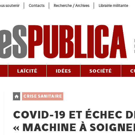
us soutenir
Contacts
Recherche / Archives
Librairie militante
LAÏCITÉ
IDÉES
SOCIÉTÉ
C
Post
CRISE SANITAIRE
category:
COVID-19 ET ÉCHEC D
« MACHINE À SOIGNE