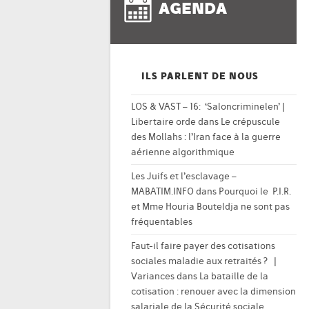
AGENDA
ILS PARLENT DE NOUS
LOS & VAST – 16: ‘Saloncriminelen’ |
Libertaire orde
dans
Le crépuscule
des Mollahs : l’Iran face à la guerre
aérienne algorithmique
Les Juifs et l’esclavage –
MABATIM.INFO
dans
Pourquoi le P.I.R.
et Mme Houria Bouteldja ne sont pas
fréquentables
Faut-il faire payer des cotisations
sociales maladie aux retraités ? |
Variances
dans
La bataille de la
cotisation : renouer avec la dimension
salariale de la Sécurité sociale