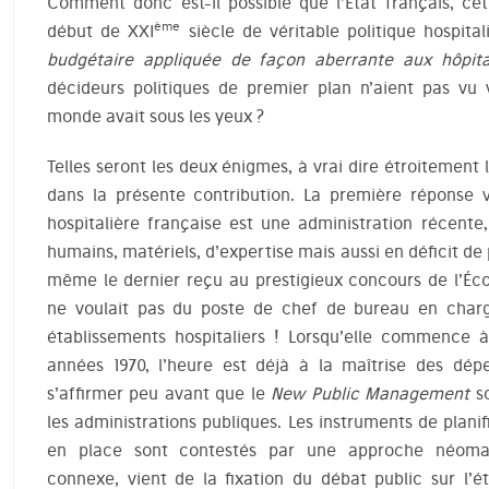
Comment donc est-il possible que l’État français, cet
ème
début de XXI
siècle de véritable politique hospit
budgétaire appliquée de façon aberrante aux hôpit
décideurs politiques de premier plan n’aient pas vu
monde avait sous les yeux ?
Telles seront les deux énigmes, à vrai dire étroitement 
dans la présente contribution. La première réponse vie
hospitalière française est une administration récen
humains, matériels, d’expertise mais aussi en déficit de
même le dernier reçu au prestigieux concours de l’Éco
ne voulait pas du poste de chef de bureau en charg
établissements hospitaliers ! Lorsqu’elle commence 
années 1970, l’heure est déjà à la maîtrise des dé
s’affirmer peu avant que le
New Public Management
so
les administrations publiques. Les instruments de plan
en place sont contestés par une approche néoman
connexe, vient de la fixation du débat public sur l’