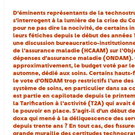
D’éminents représentants de la technostru
s’interrogent à la lumière de la crise du C
pour ne pas dire la nocivité, de certains i
leurs fétiches depuis le début des années 
une discussion bureaucratico-institutionne
de l’assurance maladie (HCAAM) sur l’Obje
dépenses d’assurance maladie (ONDAM). C
approximativement, le budget voté par l
automne, dédié aux soins. Certains hauts-
le vote d’ONDAM trop restrictifs l’une des 
système de soins, en particulier dans sa 
est partie en capilotade depuis le printem
la Tarification à l’activité (T2A) qui avai
le pouvoir en place. S’agit-il d’un début d
doxa qui mené à la déliquescence des serv
depuis trente ans ? En tout cas, des fissur
grande muraille des certitudes technocrat