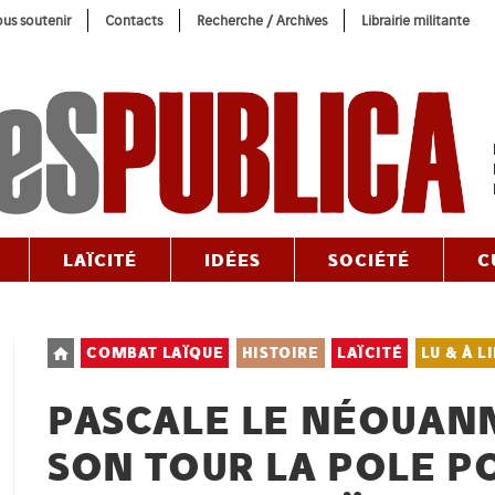
us soutenir
Contacts
Recherche / Archives
Librairie militante
LAÏCITÉ
IDÉES
SOCIÉTÉ
C
Post
COMBAT LAÏQUE
HISTOIRE
LAÏCITÉ
LU & À L
category:
PASCALE LE NÉOUANN
SON TOUR LA POLE P