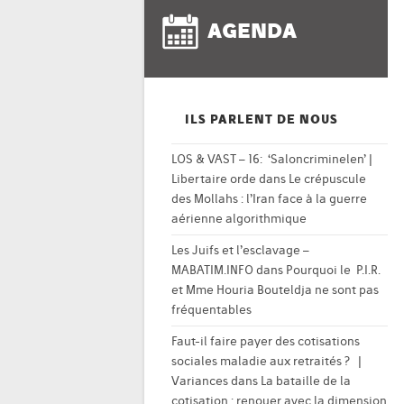
AGENDA
ILS PARLENT DE NOUS
LOS & VAST – 16: ‘Saloncriminelen’ |
Libertaire orde
dans
Le crépuscule
des Mollahs : l’Iran face à la guerre
aérienne algorithmique
Les Juifs et l’esclavage –
MABATIM.INFO
dans
Pourquoi le P.I.R.
et Mme Houria Bouteldja ne sont pas
fréquentables
Faut-il faire payer des cotisations
sociales maladie aux retraités ? |
Variances
dans
La bataille de la
cotisation : renouer avec la dimension