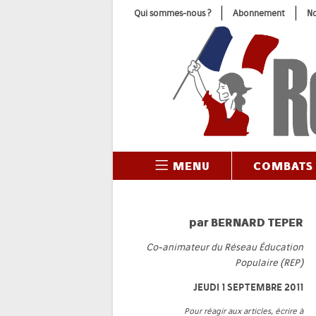
Skip
Qui sommes-nous ?
Abonnement
No
to
content
MENU
COMBATS
par
BERNARD TEPER
Co-animateur du Réseau Éducation
Populaire (REP)
JEUDI 1 SEPTEMBRE 2011
Pour réagir aux articles, écrire à