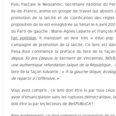
Puis, Pascale le Néouannic, secrétaire national du Par
Ile-de-France, anime un groupe de travail qui aboutit 
promotion de la laïcité et de clarification des règle
proposition de loi est enregistrée au Sénat le 6 avril 201
du Parti de gauche : Marie-Agnès Labarre et François 
fait politique
. Il manquait un livre très « éduc-pop 
campagne de promotion de la laïcité. Ce livre est dans
Pena-Ruiz commence la préface du livre de la façon
depuis 50 ans (depuis le Serment de Vincennes, NDLR),
une authentique refondation laïque de la République…
»
livre de la façon suivante : «
A la gauche laïque, écologi
de repartir à l’offensive.
»
Vous avez compris : ce livre doit être lu par tous ceux
avoir d’émancipation sans les ruptures démocratique, laï
doit être lu par les lecteurs de
ReSPUBLICA
!
Bien évidemment, ce livre présente la proposition de loi