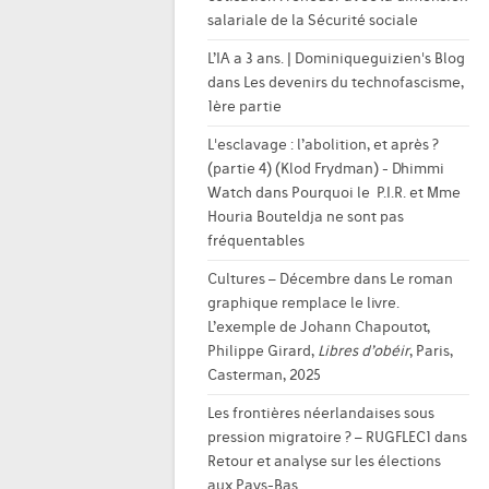
salariale de la Sécurité sociale
L’IA a 3 ans. | Dominiqueguizien's Blog
dans
Les devenirs du technofascisme,
1ère partie
L'esclavage : l’abolition, et après ?
(partie 4) (Klod Frydman) - Dhimmi
Watch
dans
Pourquoi le P.I.R. et Mme
Houria Bouteldja ne sont pas
fréquentables
Cultures – Décembre
dans
Le roman
graphique remplace le livre.
L’exemple de Johann Chapoutot,
Philippe Girard,
Libres d’obéir
, Paris,
Casterman, 2025
Les frontières néerlandaises sous
pression migratoire ? – RUGFLEC1
dans
Retour et analyse sur les élections
aux Pays-Bas