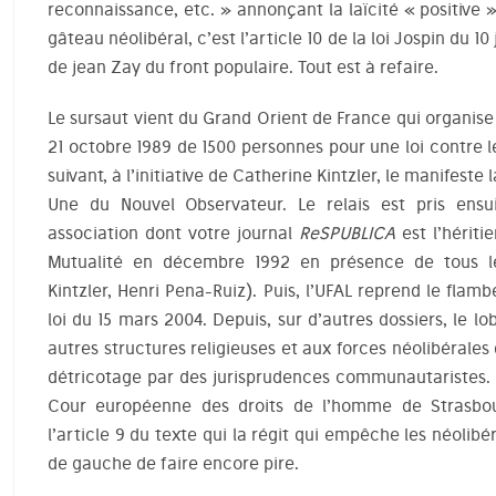
reconnaissance, etc. » annonçant la laïcité « positive »
gâteau néolibéral, c’est l’article 10 de la loi Jospin du 10 
de jean Zay du front populaire. Tout est à refaire.
Le sursaut vient du Grand Orient de France qui organise 
21 octobre 1989 de 1500 personnes pour une loi contre le
suivant, à l’initiative de Catherine Kintzler, le manifeste l
Une du Nouvel Observateur. Le relais est pris ensuit
association dont votre journal
ReSPUBLICA
est l’hériti
Mutualité en décembre 1992 en présence de tous les
Kintzler, Henri Pena-Ruiz). Puis, l’UFAL reprend le flamb
loi du 15 mars 2004. Depuis, sur d’autres dossiers, le lo
autres structures religieuses et aux forces néolibérales
détricotage par des jurisprudences communautaristes. I
Cour européenne des droits de l’homme de Strasbou
l’article 9 du texte qui la régit qui empêche les néoli
de gauche de faire encore pire.