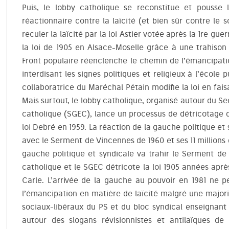
Puis, le lobby catholique se reconstitue et pousse 
réactionnaire contre la laïcité (et bien sûr contre le so
reculer la laïcité par la loi Astier votée après la 1re gu
la loi de 1905 en Alsace-Moselle grâce à une trahison
Front populaire réenclenche le chemin de l’émancipati
interdisant les signes politiques et religieux à l’école
collaboratrice du Maréchal Pétain modifie la loi en fais
Mais surtout, le lobby catholique, organisé autour du S
catholique (SGEC), lance un processus de détricotage 
loi Debré en 1959. La réaction de la gauche politique et 
avec le Serment de Vincennes de 1960 et ses 11 millions 
gauche politique et syndicale va trahir le Serment de 
catholique et le SGEC détricote la loi 1905 années aprè
Carle. L’arrivée de la gauche au pouvoir en 1981 ne 
l’émancipation en matière de laïcité malgré une majorit
sociaux-libéraux du PS et du bloc syndical enseignant 
autour des slogans révisionnistes et antilaïques de l