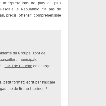
x interprétations de plus en plus
e Pascale le Néouannic n’a pas de
air, précis, offensif, compréhensible
ésidente du Groupe Front de
conseillère municipale
 du
Parti de Gauche
en charge
, petit format) écrit par Pascale
à gauche de Bruno Leprince 6