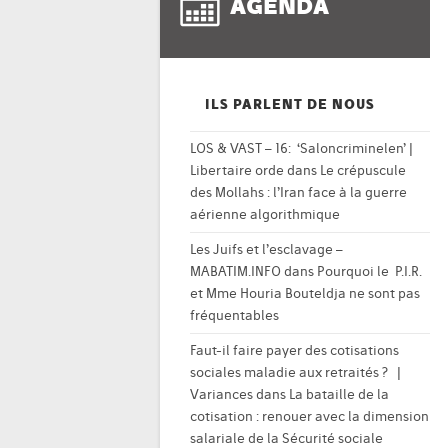
AGENDA
ILS PARLENT DE NOUS
LOS & VAST – 16: ‘Saloncriminelen’ |
Libertaire orde
dans
Le crépuscule
des Mollahs : l’Iran face à la guerre
aérienne algorithmique
Les Juifs et l’esclavage –
MABATIM.INFO
dans
Pourquoi le P.I.R.
et Mme Houria Bouteldja ne sont pas
fréquentables
Faut-il faire payer des cotisations
sociales maladie aux retraités ? |
Variances
dans
La bataille de la
cotisation : renouer avec la dimension
salariale de la Sécurité sociale