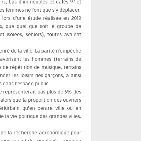
(2)
oirs, bas d’immeubles et cafés
et
les femmes ne font que s’y déplacer.
 lors d’une étude réalisée en 2012
x, que quel que soit le groupe de
 isolées, seniors), toutes avaient
enré de la ville. La parité n’empêche
favorisent les hommes (terrains de
os de répétition de musique, terrains
cer les loisirs des garçons, a ainsi
 dans l’espace public.
ne représenterait pas plus de 5% des
alors que la proportion des ouvriers
ériurbain qu’en centre ville ou en
 la vie politique des grandes villes.
onal de la recherche agronomique pour
es ouvriers et des employés, combien