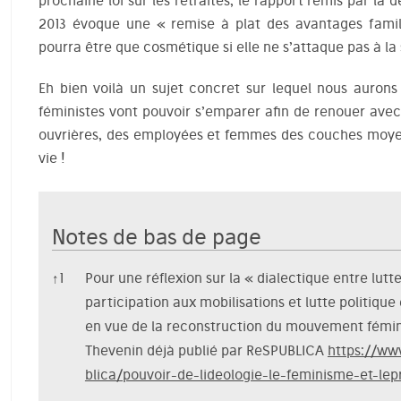
prochaine loi sur les retraites, le rapport remis par la
2013 évoque une « remise à plat des avantages familia
pourra être que cosmétique si elle ne s’attaque pas à la 
Eh bien voilà un sujet concret sur lequel nous auron
féministes vont pouvoir s’emparer afin de renouer avec
ouvrières, des employées et femmes des couches moyen
vie !
Notes de bas de page
Notes de bas de page
↑
1
Pour une réflexion sur la « dialectique entre lut
participation aux mobilisations et lutte politique
en vue de la reconstruction du mouvement féminis
Thevenin déjà publié par ReSPUBLICA
https://ww
blica/pouvoir-de-lideologie-le-feminisme-et-lep