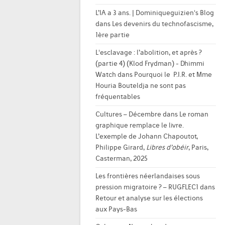
L’IA a 3 ans. | Dominiqueguizien's Blog
dans
Les devenirs du technofascisme,
1ère partie
L'esclavage : l’abolition, et après ?
(partie 4) (Klod Frydman) - Dhimmi
Watch
dans
Pourquoi le P.I.R. et Mme
Houria Bouteldja ne sont pas
fréquentables
Cultures – Décembre
dans
Le roman
graphique remplace le livre.
L’exemple de Johann Chapoutot,
Philippe Girard,
Libres d’obéir
, Paris,
Casterman, 2025
Les frontières néerlandaises sous
pression migratoire ? – RUGFLEC1
dans
Retour et analyse sur les élections
aux Pays-Bas