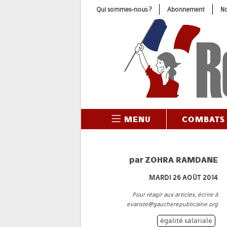
Skip
Qui sommes-nous ?
Abonnement
No
to
content
MENU
COMBATS
par
ZOHRA RAMDANE
MARDI 26 AOÛT 2014
Pour réagir aux articles, écrire à
evariste@gaucherepublicaine.org
égalité salariale