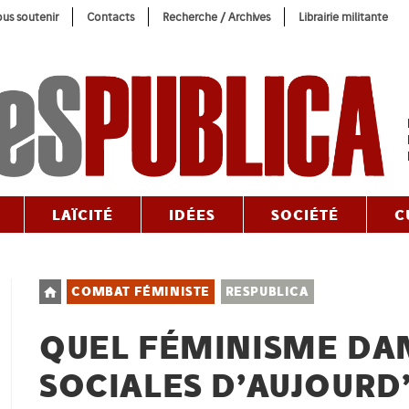
us soutenir
Contacts
Recherche / Archives
Librairie militante
LAÏCITÉ
IDÉES
SOCIÉTÉ
C
Post
COMBAT FÉMINISTE
RESPUBLICA
category:
QUEL FÉMINISME DAN
SOCIALES D’AUJOURD’