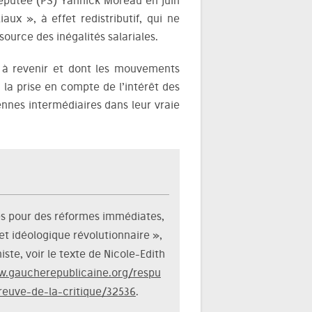
 députée (PS) Yannick Moreau en juin
ux », à effet redistributif, qui ne
source des inégalités salariales.
s à revenir et dont les mouvements
 la prise en compte de l’intérêt des
nes intermédiaires dans leur vraie
tes pour des réformes immédiates,
 et idéologique révolutionnaire »,
te, voir le texte de Nicole-Edith
w.gaucherepublicaine.org/respu
reuve-de-la-critique/32536
.