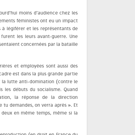
jourd’hui moins d’audience chez les
ements féministes ont eu un impact
 à légiférer et les représentants de
i furent les leurs avant-guerre. Une
sentaient concernées par la bataille
vrières et employées sont aussi des
adre est dans la plus grande partie
la lutte anti-domination (contre le
s les débuts du socialisme. Quand
ation, la réponse de la direction
ue tu demandes, on verra après ». Et
e les deux en même temps, même si la
a reproduction (en droit en France du