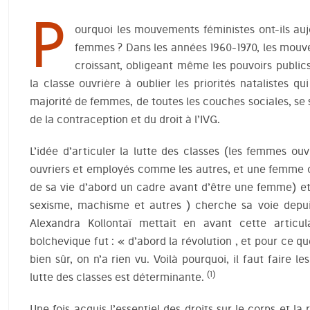
P
ourquoi les mouvements féministes ont-ils au
femmes ? Dans les années 1960-1970, les mouv
croissant, obligeant même les pouvoirs publics
la classe ouvrière à oublier les priorités natalistes qu
majorité de femmes, de toutes les couches sociales, se 
de la contraception et du droit à l’IVG.
L’idée d’articuler la lutte des classes (les femmes ou
ouvriers et employés comme les autres, et une femme c
de sa vie d’abord un cadre avant d’être une femme) et 
sexisme, machisme et autres ) cherche sa voie depui
Alexandra Kollontaï mettait en avant cette articul
bolchevique fut : « d’abord la révolution , et pour ce q
bien sûr, on n’a rien vu. Voilà pourquoi, il faut fair
(1)
lutte des classes est déterminante.
Une fois acquis l’essentiel des droits sur le corps et l