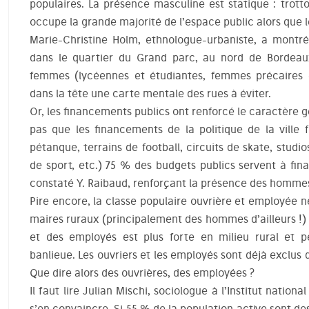
populaires. La présence masculine est statique : trott
occupe la grande majorité de l’espace public alors que 
Marie-Christine Holm, ethnologue-urbaniste, a montré
dans le quartier du Grand parc, au nord de Bordeau
femmes (lycéennes et étudiantes, femmes précaires et
dans la tête une carte mentale des rues à éviter.
Or, les financements publics ont renforcé le caractère g
pas que les financements de la politique de la ville 
pétanque, terrains de football, circuits de skate, studi
de sport, etc.) 75 % des budgets publics servent à finan
constaté Y. Raibaud, renforçant la présence des hommes
Pire encore, la classe populaire ouvrière et employée 
maires ruraux (principalement des hommes d’ailleurs !) 
et des employés est plus forte en milieu rural et p
banlieue. Les ouvriers et les employés sont déjà exclus de
Que dire alors des ouvrières, des employées ?
Il faut lire Julian Mischi, sociologue à l’Institut nati
s’en convaincre. Si 55 % de la population active sont d