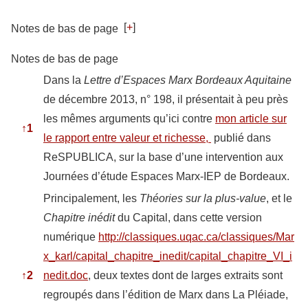
[
+
]
Notes de bas de page
Notes de bas de page
Dans la
Lettre d’Espaces Marx Bordeaux Aquitaine
de décembre 2013, n° 198, il présentait à peu près
les mêmes arguments qu’ici contre
mon article sur
↑
1
le rapport entre valeur et richesse,
publié dans
ReSPUBLICA, sur la base d’une intervention aux
Journées d’étude Espaces Marx-IEP de Bordeaux.
Principalement, les
Théories sur la plus-value
, et le
Chapitre inédit
du Capital, dans cette version
numérique
http://classiques.uqac.ca/classiques/Mar
x_karl/capital_chapitre_inedit/capital_chapitre_VI_i
↑
2
nedit.doc
, deux textes dont de larges extraits sont
regroupés dans l’édition de Marx dans La Pléiade,