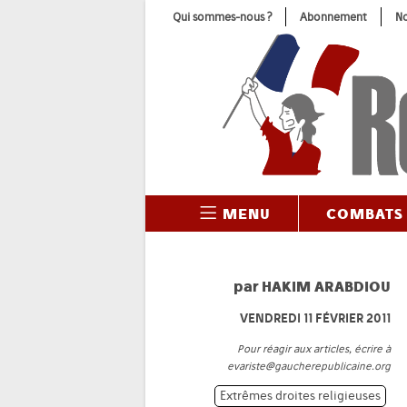
Skip
Qui sommes-nous ?
Abonnement
No
to
content
MENU
COMBATS
par
HAKIM ARABDIOU
VENDREDI 11 FÉVRIER 2011
Pour réagir aux articles, écrire à
evariste@gaucherepublicaine.org
Extrêmes droites religieuses