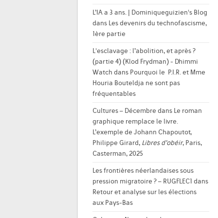
L’IA a 3 ans. | Dominiqueguizien's Blog
dans
Les devenirs du technofascisme,
1ère partie
L'esclavage : l’abolition, et après ?
(partie 4) (Klod Frydman) - Dhimmi
Watch
dans
Pourquoi le P.I.R. et Mme
Houria Bouteldja ne sont pas
fréquentables
Cultures – Décembre
dans
Le roman
graphique remplace le livre.
L’exemple de Johann Chapoutot,
Philippe Girard,
Libres d’obéir
, Paris,
Casterman, 2025
Les frontières néerlandaises sous
pression migratoire ? – RUGFLEC1
dans
Retour et analyse sur les élections
aux Pays-Bas