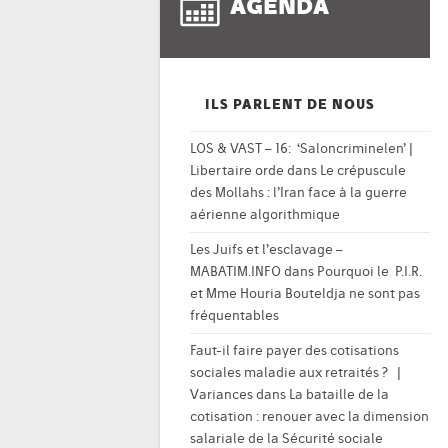
AGENDA
ILS PARLENT DE NOUS
LOS & VAST – 16: ‘Saloncriminelen’ |
Libertaire orde
dans
Le crépuscule
des Mollahs : l’Iran face à la guerre
aérienne algorithmique
Les Juifs et l’esclavage –
MABATIM.INFO
dans
Pourquoi le P.I.R.
et Mme Houria Bouteldja ne sont pas
fréquentables
Faut-il faire payer des cotisations
sociales maladie aux retraités ? |
Variances
dans
La bataille de la
cotisation : renouer avec la dimension
salariale de la Sécurité sociale