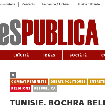
us soutenir
Contacts
Recherche / Archives
Librairie militante
LAÏCITÉ
IDÉES
SOCIÉTÉ
C
Post
category:
COMBAT FÉMINISTE
DÉBATS POLITIQUES
ENTRETI
RELIGIONS
RESPUBLICA
TUNISIE. BOCHRA BEL