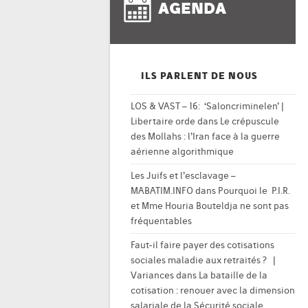
AGENDA
ILS PARLENT DE NOUS
LOS & VAST – 16: ‘Saloncriminelen’ |
Libertaire orde
dans
Le crépuscule
des Mollahs : l’Iran face à la guerre
aérienne algorithmique
Les Juifs et l’esclavage –
MABATIM.INFO
dans
Pourquoi le P.I.R.
et Mme Houria Bouteldja ne sont pas
fréquentables
Faut-il faire payer des cotisations
sociales maladie aux retraités ? |
Variances
dans
La bataille de la
cotisation : renouer avec la dimension
salariale de la Sécurité sociale