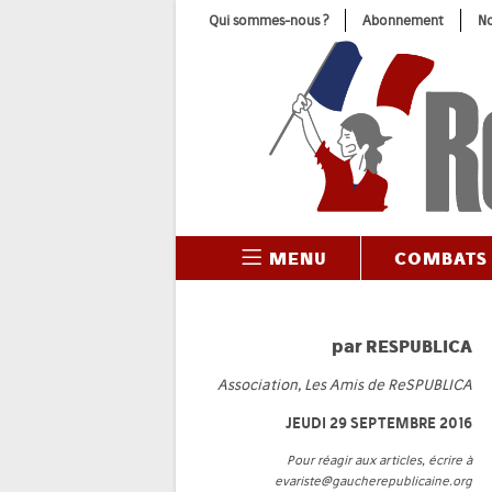
Skip
Qui sommes-nous ?
Abonnement
No
to
content
MENU
COMBATS
par
RESPUBLICA
Association, Les Amis de ReSPUBLICA
JEUDI 29 SEPTEMBRE 2016
Pour réagir aux articles, écrire à
evariste@gaucherepublicaine.org