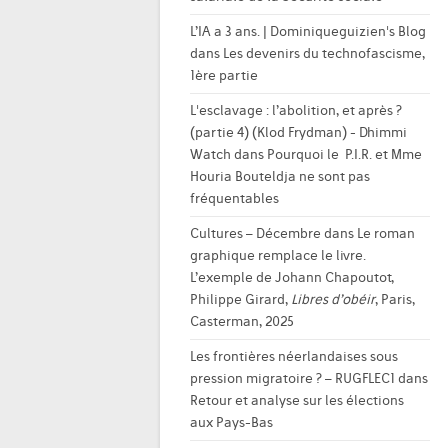
L’IA a 3 ans. | Dominiqueguizien's Blog
dans
Les devenirs du technofascisme,
1ère partie
L'esclavage : l’abolition, et après ?
(partie 4) (Klod Frydman) - Dhimmi
Watch
dans
Pourquoi le P.I.R. et Mme
Houria Bouteldja ne sont pas
fréquentables
Cultures – Décembre
dans
Le roman
graphique remplace le livre.
L’exemple de Johann Chapoutot,
Philippe Girard,
Libres d’obéir
, Paris,
Casterman, 2025
Les frontières néerlandaises sous
pression migratoire ? – RUGFLEC1
dans
Retour et analyse sur les élections
aux Pays-Bas