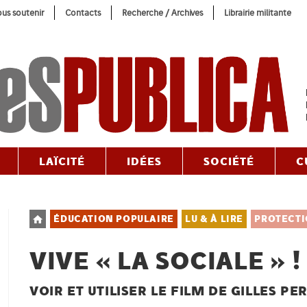
us soutenir
Contacts
Recherche / Archives
Librairie militante
LAÏCITÉ
IDÉES
SOCIÉTÉ
C
Post
ÉDUCATION POPULAIRE
LU & À LIRE
PROTECTI
category:
VIVE « LA SOCIALE » !
VOIR ET UTILISER LE FILM DE GILLES PE