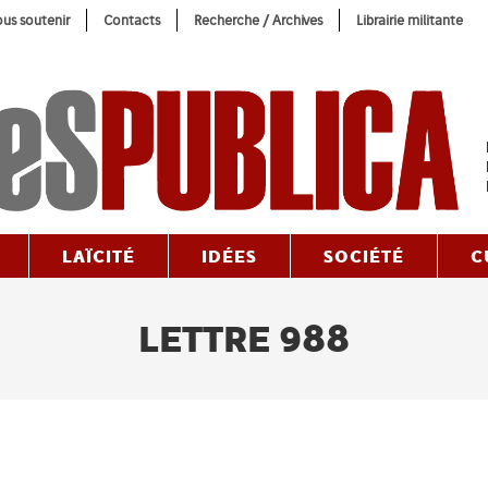
us soutenir
Contacts
Recherche / Archives
Librairie militante
LAÏCITÉ
IDÉES
SOCIÉTÉ
C
LETTRE 988