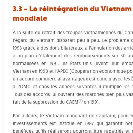
3.3 – La réintégration du Vietna
mondiale
À la suite du retrait des troupes vietnamiennes du Camb
l’égard du Vietnam disparaît peu à peu. Le problème d
1993 grâce à des dons bilatéraux, à l’annulation des arr
à un plan d’étalement des remboursements sur 30 ans
normalisées en 1991, les États-Unis lèvent leur emb
Vietnam en 1998 et l’APEC (Coopération économique pour
un accord commercial avantageux est conclu avec les Ét
à l’OMC et dans les années suivantes il multiplie le
Tous ces accords lui ouvrent des marchés bien plus va
(4)
fait de la suppression du CAEM
en 1991.
Par ailleurs, le Vietnam manquant de capitaux, pour en
investissements est institué en 1987 qui garantit n
bénéfices qu’ils réaliseront pourront être rapatriés et