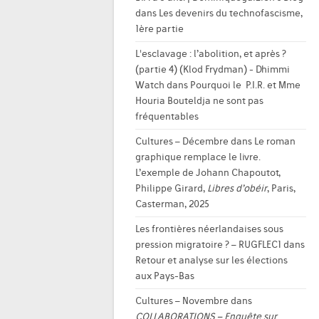
dans
Les devenirs du technofascisme,
1ère partie
L'esclavage : l’abolition, et après ?
(partie 4) (Klod Frydman) - Dhimmi
Watch
dans
Pourquoi le P.I.R. et Mme
Houria Bouteldja ne sont pas
fréquentables
Cultures – Décembre
dans
Le roman
graphique remplace le livre.
L’exemple de Johann Chapoutot,
Philippe Girard,
Libres d’obéir
, Paris,
Casterman, 2025
Les frontières néerlandaises sous
pression migratoire ? – RUGFLEC1
dans
Retour et analyse sur les élections
aux Pays-Bas
Cultures – Novembre
dans
COLLABORATIONS – Enquête sur