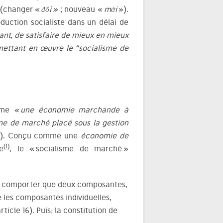
(changer «
đổi »
; nouveau «
mới
»).
roduction socialiste dans un délai de
sant, de satisfaire de mieux en mieux
n mettant en œuvre le “socialisme de
mme
« une économie marchande à
me de marché placé sous la gestion
15). Conçu comme une
économie de
(1)
e
, le « socialisme de marché »
it comporter que deux composantes,
e les composantes individuelles,
rticle 16). Puis
,
la constitution de