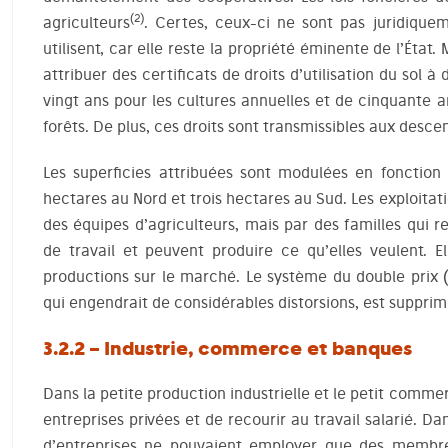
(2)
agriculteurs
. Certes, ceux-ci ne sont pas juridiqueme
utilisent, car elle reste la propriété éminente de l’État.
attribuer des certificats de droits d’utilisation du sol à
vingt ans pour les cultures annuelles et de cinquante a
forêts. De plus, ces droits sont transmissibles aux desc
Les superficies attribuées sont modulées en fonction 
hectares au Nord et trois hectares au Sud. Les exploitat
des équipes d’agriculteurs, mais par des familles qui 
de travail et peuvent produire ce qu’elles veulent. E
productions sur le marché. Le système du double prix (pr
qui engendrait de considérables distorsions, est supprim
3.2.2 – Industrie, commerce et banques
Dans la petite production industrielle et le petit commer
entreprises privées et de recourir au travail salarié. D
d’entreprises ne pouvaient employer que des membres