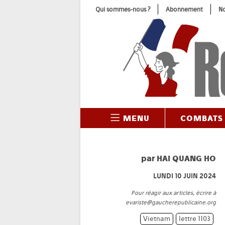
Skip
Qui sommes-nous ?
Abonnement
No
to
content
MENU
COMBATS
par
HAI QUANG HO
LUNDI 10 JUIN 2024
Pour réagir aux articles, écrire à
evariste@gaucherepublicaine.org
Vietnam
lettre 1103