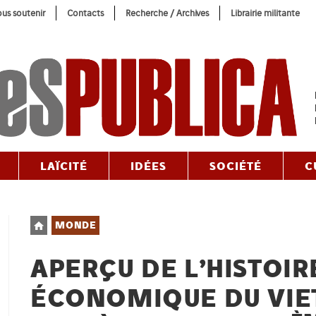
us soutenir
Contacts
Recherche / Archives
Librairie militante
LAÏCITÉ
IDÉES
SOCIÉTÉ
C
Post
MONDE
category:
APERÇU DE L’HISTOIR
ÉCONOMIQUE DU VIE