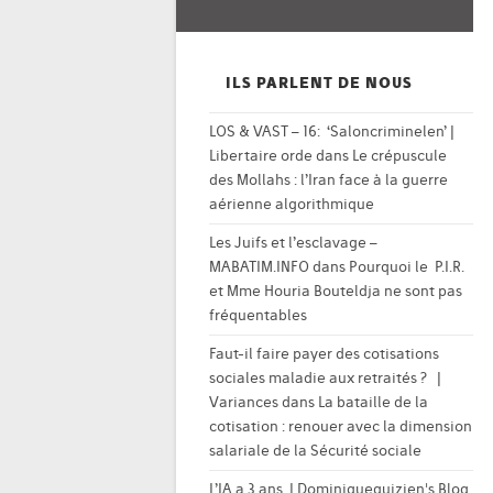
ILS PARLENT DE NOUS
LOS & VAST – 16: ‘Saloncriminelen’ |
Libertaire orde
dans
Le crépuscule
des Mollahs : l’Iran face à la guerre
aérienne algorithmique
Les Juifs et l’esclavage –
MABATIM.INFO
dans
Pourquoi le P.I.R.
et Mme Houria Bouteldja ne sont pas
fréquentables
Faut-il faire payer des cotisations
sociales maladie aux retraités ? |
Variances
dans
La bataille de la
cotisation : renouer avec la dimension
salariale de la Sécurité sociale
L’IA a 3 ans. | Dominiqueguizien's Blog