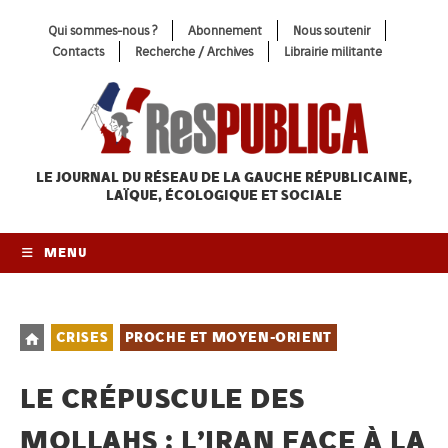
Skip
Qui sommes-nous ?
Abonnement
Nous soutenir
to
Contacts
Recherche / Archives
Librairie militante
content
LE JOURNAL DU RÉSEAU
DE LA GAUCHE RÉPUBLICAINE,
LAÏQUE, ÉCOLOGIQUE ET SOCIALE
MENU
Post
CRISES
PROCHE ET MOYEN-ORIENT
category:
LE CRÉPUSCULE DES
MOLLAHS : L’IRAN FACE À LA