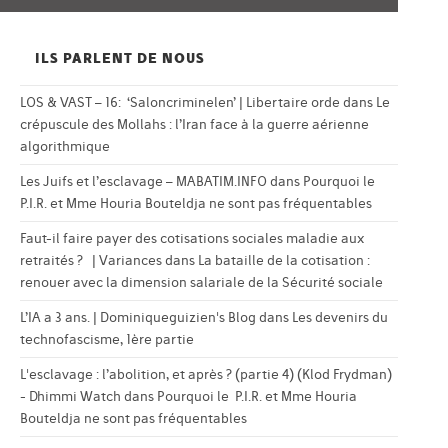
ILS PARLENT DE NOUS
LOS & VAST – 16: ‘Saloncriminelen’ | Libertaire orde
dans
Le
crépuscule des Mollahs : l’Iran face à la guerre aérienne
algorithmique
Les Juifs et l’esclavage – MABATIM.INFO
dans
Pourquoi le
P.I.R. et Mme Houria Bouteldja ne sont pas fréquentables
Faut-il faire payer des cotisations sociales maladie aux
retraités ? | Variances
dans
La bataille de la cotisation :
renouer avec la dimension salariale de la Sécurité sociale
L’IA a 3 ans. | Dominiqueguizien's Blog
dans
Les devenirs du
technofascisme, 1ère partie
L'esclavage : l’abolition, et après ? (partie 4) (Klod Frydman)
- Dhimmi Watch
dans
Pourquoi le P.I.R. et Mme Houria
Bouteldja ne sont pas fréquentables