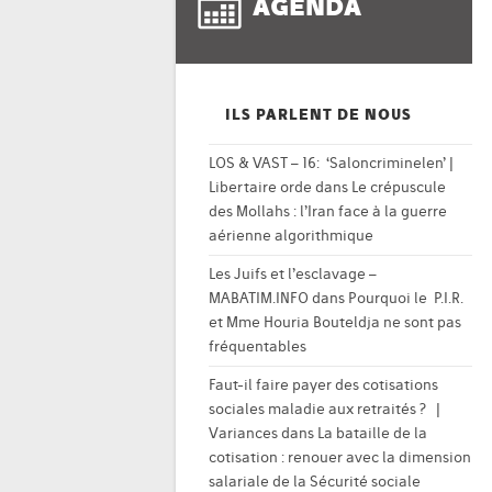
AGENDA
ILS PARLENT DE NOUS
LOS & VAST – 16: ‘Saloncriminelen’ |
Libertaire orde
dans
Le crépuscule
des Mollahs : l’Iran face à la guerre
aérienne algorithmique
Les Juifs et l’esclavage –
MABATIM.INFO
dans
Pourquoi le P.I.R.
et Mme Houria Bouteldja ne sont pas
fréquentables
Faut-il faire payer des cotisations
sociales maladie aux retraités ? |
Variances
dans
La bataille de la
cotisation : renouer avec la dimension
salariale de la Sécurité sociale