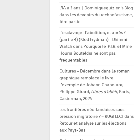
L’IA a 3 ans. | Dominiqueguizien's Blog
dans
Les devenirs du technofascisme,
1ère partie
L'esclavage : l’abolition, et après ?
(partie 4) (Klod Frydman) - Dhimmi
Watch
dans
Pourquoi le P.I.R. et Mme
Houria Bouteldja ne sont pas
fréquentables
Cultures – Décembre
dans
Le roman
graphique remplace le livre.
L’exemple de Johann Chapoutot,
Philippe Girard,
Libres d’obéir
, Paris,
Casterman, 2025
Les frontières néerlandaises sous
pression migratoire ? – RUGFLEC1
dans
Retour et analyse sur les élections
aux Pays-Bas