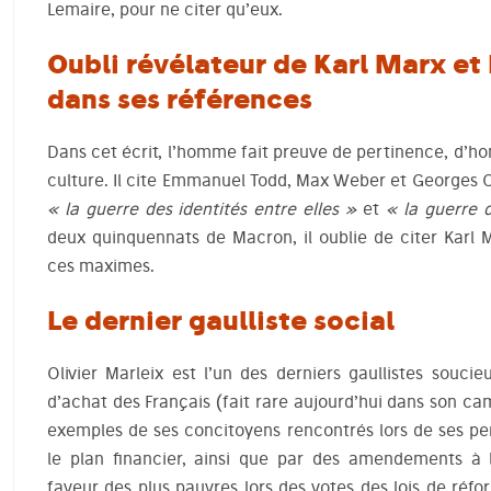
Lemaire, pour ne citer qu’eux.
Oubli révélateur de Karl Marx et 
dans ses références
Dans cet écrit, l’homme fait preuve de pertinence, d’hon
culture. Il cite Emmanuel Todd, Max Weber et Georges Orwe
« la guerre des identités entre elles »
et
« la guerre 
deux quinquennats de Macron, il oublie de citer Karl M
ces maximes.
Le dernier gaulliste social
Olivier Marleix est l’un des derniers gaullistes souci
d’achat des Français (fait rare aujourd’hui dans son c
exemples de ses concitoyens rencontrés lors de ses pe
le plan financier, ainsi que par des amendements à 
faveur des plus pauvres lors des votes des lois de réfo