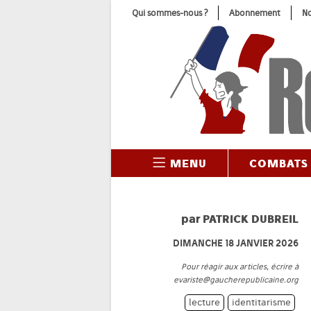
Skip
Qui sommes-nous ?
Abonnement
No
to
content
MENU
COMBATS
par
PATRICK DUBREIL
DIMANCHE 18 JANVIER 2026
Pour réagir aux articles, écrire à
evariste@gaucherepublicaine.org
lecture
identitarisme