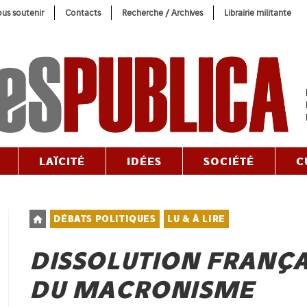
us soutenir
Contacts
Recherche / Archives
Librairie militante
LAÏCITÉ
IDÉES
SOCIÉTÉ
C
Post
DÉBATS POLITIQUES
LU & À LIRE
category:
DISSOLUTION FRANÇAI
DU MACRONISME