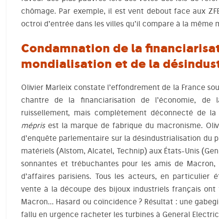
chômage. Par exemple, il est vent debout face aux ZFE
octroi d’entrée dans les villes qu’il compare à la même
Condamnation de la financiarisat
mondialisation et de la désindust
Olivier Marleix constate l’effondrement de la France so
chantre de la financiarisation de l’économie, de 
ruissellement, mais complètement déconnecté de la v
mépris
est la marque de fabrique du macronisme. Oliv
d’enquête parlementaire sur la désindustrialisation du p
matériels (Alstom, Alcatel, Technip) aux États-Unis (Ge
sonnantes et trébuchantes pour les amis de Macron,
d’affaires parisiens. Tous les acteurs, en particulier 
vente à la découpe des bijoux industriels français on
Macron… Hasard ou coïncidence ? Résultat : une gabegie
fallu en urgence racheter les turbines à General Electri