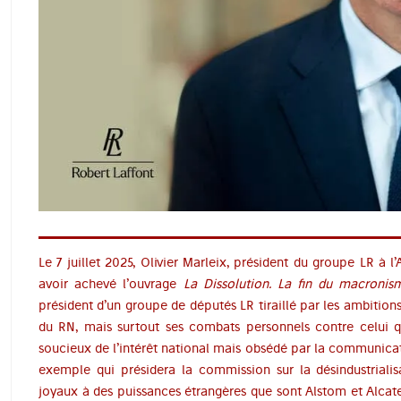
Le 7 juillet 2025, Olivier Marleix, président du groupe LR à l
avoir achevé l’ouvrage
La Dissolution. La fin du macronis
président d’un groupe de députés LR tiraillé par les ambitions
du RN, mais surtout ses combats personnels contre celui 
soucieux de l’intérêt national mais obsédé par la communicati
exemple qui présidera la commission sur la désindustrialis
joyaux à des puissances étrangères que sont Alstom et Alcate