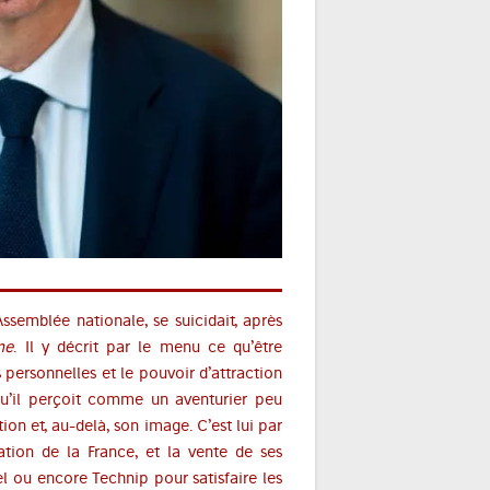
’Assemblée nationale, se suicidait, après
me
. Il y décrit par le menu ce qu’être
 personnelles et le pouvoir d’attraction
qu’il perçoit comme un aventurier peu
on et, au-delà, son image. C’est lui par
ation de la France, et la vente de ses
l ou encore Technip pour satisfaire les