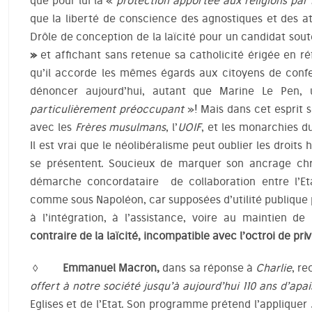
que pour lui la «
protection apportée aux religions par
que la liberté de conscience des agnostiques et des at
Drôle de conception de la laïcité pour un candidat so
»
et affichant sans retenue sa catholicité érigée en réfé
qu’il accorde les mêmes égards aux citoyens de conf
dénoncer aujourd’hui, autant que Marine Le Pen
particulièrement préoccupant
»! Mais dans cet esprit 
avec les
Frères musulmans
, l’
UOIF
, et les monarchies d
Il est vrai que le néolibéralisme peut oublier les droit
se présentent. Soucieux de marquer son ancrage chré
démarche concordataire de collaboration entre l’Eta
comme sous Napoléon, car supposées d’utilité publique p
à l’intégration, à l’assistance, voire au maintien de
contraire de la laïcité, incompatible avec l’octroi de pri
◊ Emmanuel Macron,
dans sa réponse à
Charlie
, re
offert à notre société jusqu’à aujourd’hui 110 ans d’ap
Eglises et de l’Etat. Son programme prétend l’appliquer