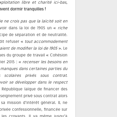
xploitation libre et charité ici-bas,
vent dormir tranquilles !
je ne crois pas que la laïcité soit en
 voir dans la loi de 1905 un «
riche
ncipe de séparation et de neutralité.
dit refuser «
tout accommodement
aient de modifier la loi de 1905
». Le
ques du groupe de travail « Cohésion
vier 2015 : «
recenser les besoins en
 manques dans certaines parties du
s scolaires privés sous contrat.
voir se développer dans le respect
a République laïque de financer des
nseignement privé sous contrat alors
a mission d’intérêt général. IL ne
privée confessionnelle, financée sur
e les croyants. Il va même jusqu’à