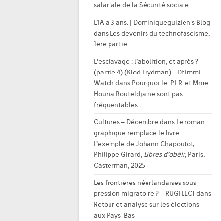
salariale de la Sécurité sociale
L’IA a 3 ans. | Dominiqueguizien's Blog
dans
Les devenirs du technofascisme,
1ère partie
L'esclavage : l’abolition, et après ?
(partie 4) (Klod Frydman) - Dhimmi
Watch
dans
Pourquoi le P.I.R. et Mme
Houria Bouteldja ne sont pas
fréquentables
Cultures – Décembre
dans
Le roman
graphique remplace le livre.
L’exemple de Johann Chapoutot,
Philippe Girard,
Libres d’obéir
, Paris,
Casterman, 2025
Les frontières néerlandaises sous
pression migratoire ? – RUGFLEC1
dans
Retour et analyse sur les élections
aux Pays-Bas