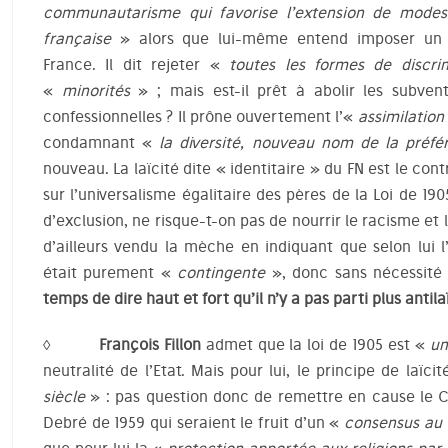
communautarisme qui favorise l’extension de modes d
française
» alors que lui-même entend imposer un 
France. Il dit rejeter «
toutes les formes de discrim
«
minorités
» ; mais est-il prêt à abolir les subven
confessionnelles ? Il prône ouvertement l’«
assimilation
condamnant «
la diversité, nouveau nom de la pré
nouveau. La laïcité dite « identitaire » du FN est le cont
sur l’universalisme égalitaire des pères de la Loi de 19
d’exclusion, ne risque-t-on pas de nourrir le racisme et
d’ailleurs vendu la mèche en indiquant que selon lui l’i
était purement «
contingente
», donc sans nécessité 
temps de dire haut et fort qu’il n’y a pas parti plus antil
◊ François Fillon
admet que la loi de 1905 est «
un
neutralité de l’Etat. Mais pour lui, le principe de laïci
siècle
» : pas question donc de remettre en cause le Co
Debré de 1959 qui seraient le fruit d’un «
consensus au 