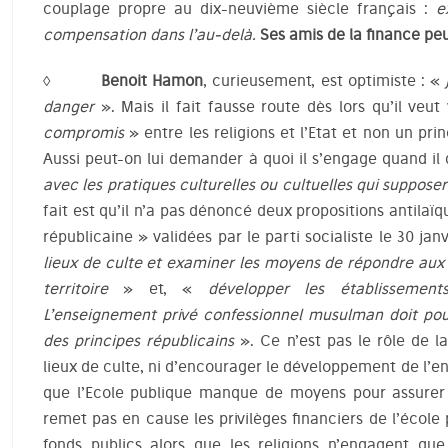
couplage propre au dix-neuvième siècle français :
e
compensation dans l’au-delà.
Ses amis de la finance peu
◊ Benoit Hamon
, curieusement, est optimiste : «
danger
». Mais il fait fausse route dès lors qu’il veut
compromis
» entre les religions et l’Etat et non un pri
Aussi peut-on lui demander à quoi il s’engage quand il 
avec les pratiques culturelles ou cultuelles qui supposer
fait est qu’il n’a pas dénoncé deux propositions antilaï
républicaine » validées par le parti socialiste le 30 jan
lieux de culte et examiner les moyens de répondre aux
territoire
» et, «
développer les établissement
L’enseignement privé confessionnel musulman doit pou
des principes républicains
». Ce n’est pas le rôle de l
lieux de culte, ni d’encourager le développement de l’e
que l’Ecole publique manque de moyens pour assurer s
remet pas en cause les privilèges financiers de l’école 
fonds publics alors que les religions n’engagent qu