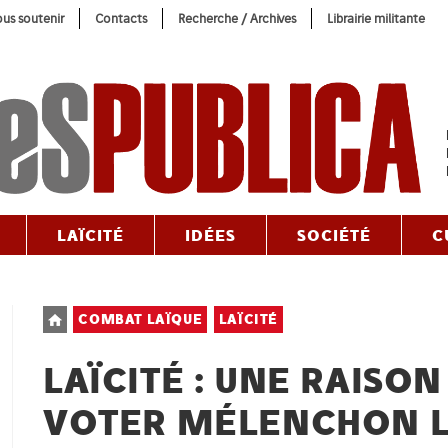
us soutenir
Contacts
Recherche / Archives
Librairie militante
LAÏCITÉ
IDÉES
SOCIÉTÉ
C
Post
COMBAT LAÏQUE
LAÏCITÉ
category:
LAÏCITÉ : UNE RAISON
VOTER MÉLENCHON LE