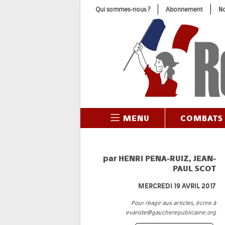
Skip
Qui sommes-nous ?
Abonnement
No
to
content
MENU
COMBATS
par
HENRI PENA-RUIZ
,
JEAN-
PAUL SCOT
MERCREDI 19 AVRIL 2017
Pour réagir aux articles, écrire à
evariste@gaucherepublicaine.org