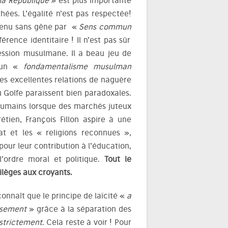
 la République
» est plus importante
hées. L’égalité n’est pas respectée!
utenu sans gêne par «
Sens commun
rence identitaire ! Il n’est pas sûr
ession musulmane. Il a beau jeu de
, un «
fondamentalisme musulman
ses excellentes relations de naguère
u Golfe paraissent bien paradoxales.
s humains lorsque des marchés juteux
tien, François Fillon aspire à une
t et les « religions reconnues »,
our leur contribution à l’éducation,
 l’ordre moral et politique.
Tout le
vilèges aux croyants.
connaît que le principe de laïcité «
a
aisement
» grâce à la séparation des
strictement
. Cela reste à voir ! Pour