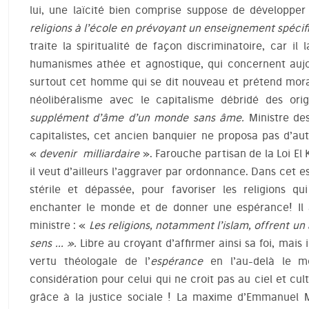
lui, une laïcité bien comprise suppose de développe
religions à l’école en prévoyant un enseignement spécifi
traite la spiritualité de façon discriminatoire, car i
humanismes athée et agnostique, qui concernent aujo
surtout cet homme qui se dit nouveau et prétend moral
néolibéralisme avec le capitalisme débridé des orig
supplément d’âme d’un monde sans âme.
Ministre des
capitalistes, cet ancien banquier ne proposa pas d’aut
«
devenir milliardaire
». Farouche partisan de la Loi El 
il veut d’ailleurs l’aggraver par ordonnance. Dans cet esp
stérile et dépassée, pour favoriser les religions q
enchanter le monde et de donner une espérance! Il a
ministre : «
Les religions, notamment l’islam, offrent un 
sens … ».
Libre au croyant d’affirmer ainsi sa foi, mais 
vertu théologale de l’
espérance
en l’au-delà le m
considération pour celui qui ne croit pas au ciel et culti
grâce à la justice sociale !
La maxime d’Emmanuel M