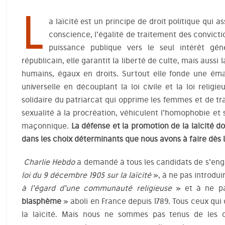
L
a laïcité est un principe de droit politique qui a
conscience, l’égalité de traitement des conviction
puissance publique vers le seul intérêt gén
républicain, elle garantit la liberté de culte, mais aussi 
humains, égaux en droits. Surtout elle fonde une éman
universelle en découplant la loi civile et la loi religi
solidaire du patriarcat qui opprime les femmes et de tra
sexualité à la procréation, véhiculent l’homophobie et
maçonnique.
La défense et la promotion de la laïcité d
dans les choix déterminants que nous avons à faire dès le
Charlie Hebdo
a demandé à tous les candidats de s’eng
loi du 9 décembre 1905 sur la laïcité
», à ne pas introdu
à l’égard d’une communauté religieuse
» et à ne pa
blasphème
» aboli en France depuis 1789. Tous ceux qu
la laïcité. Mais nous ne sommes pas tenus de les cr