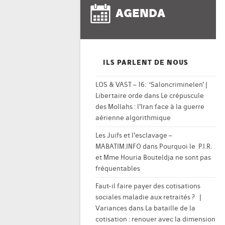
AGENDA
ILS PARLENT DE NOUS
LOS & VAST – 16: ‘Saloncriminelen’ |
Libertaire orde
dans
Le crépuscule
des Mollahs : l’Iran face à la guerre
aérienne algorithmique
Les Juifs et l’esclavage –
MABATIM.INFO
dans
Pourquoi le P.I.R.
et Mme Houria Bouteldja ne sont pas
fréquentables
Faut-il faire payer des cotisations
sociales maladie aux retraités ? |
Variances
dans
La bataille de la
cotisation : renouer avec la dimension