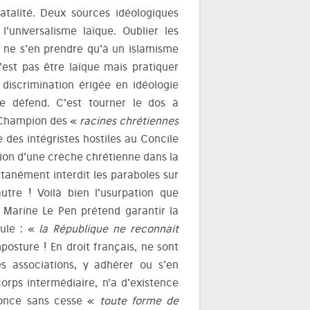
atalité. Deux sources idéologiques
’universalisme laïque. Oublier les
ur ne s’en prendre qu’à un islamisme
’est pas être laïque mais pratiquer
e discrimination érigée en idéologie
le défend. C’est tourner le dos à
. Champion des «
racines chrétiennes
e des intégristes hostiles au Concile
lation d’une crèche chrétienne dans la
tanément interdit les paraboles sur
autre ! Voilà bien l’usurpation que
! Marine Le Pen prétend garantir la
mule : «
la République ne reconnait
imposture ! En droit français, ne sont
s associations, y adhérer ou s’en
orps intermédiaire, n’a d’existence
nonce sans cesse «
toute forme de