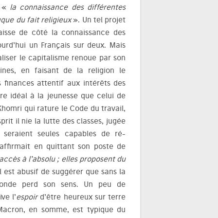
r «
la connaissance des différentes
que du fait religieux
». Un tel projet
l laisse de côté la connaissance des
urd’hui un Français sur deux. Mais
iser le capitalisme renoue par son
ines, en faisant de la religion le
 finances attentif aux intérêts des
re idéal à la jeunesse que celui de
Khomri qui rature le Code du travail,
rit il nie la lutte des classes, jugée
ui seraient seules capables de ré-
ffirmait en quittant son poste de
accès à l’absolu ; elles proposent du
il est abusif de suggérer que sans la
onde perd son sens. Un peu de
ve l’
espoir
d’être heureux sur terre
acron, en somme, est typique du