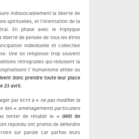
ssure indissociablement la liberté de
s spirituelles, et l’orientation de la
éral. En phase avec le triptyque
la liberté de pensée de tous les êtres
cipation individuelle et collective
euse. Une loi religieuse trop souvent
ditions rétrogrades qui réduisent la
 stigmatisent l’ humanisme athée ou
oivent donc prendre toute leur place
 23 avril.
ager par écrit à «
ne pas modifier la
ire des «
aménagements particuliers
s tenter de rétablir le «
délit de
i ont répondu ont promis de défendre
oire sur parole car parfois leurs