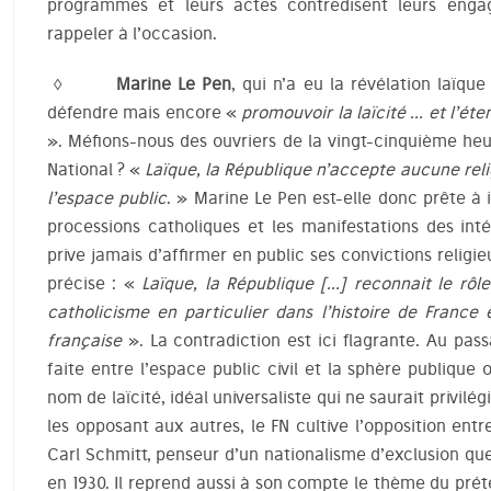
programmes et leurs actes contredisent leurs enga
rappeler à l’occasion.
◊ Marine Le Pen
, qui n’a eu la révélation laïqu
défendre mais encore «
promouvoir la laïcité … et l’ét
». Méfions-nous des ouvriers de la vingt-cinquième he
National ? «
Laïque, la République n’accepte aucune reli
l’espace public
. » Marine Le Pen est-elle donc prête à i
processions catholiques et les manifestations des int
prive jamais d’affirmer en public ses convictions relig
précise : «
Laïque, la République […] reconnait le rôl
catholicisme en particulier dans l’histoire de France e
française
». La contradiction est ici flagrante. Au pas
faite entre l’espace public civil et la sphère publique of
nom de laïcité, idéal universaliste qui ne saurait privilég
les opposant aux autres, le FN cultive l’opposition ent
Carl Schmitt, penseur d’un nationalisme d’exclusion qu
en 1930. Il reprend aussi à son compte le thème du pré