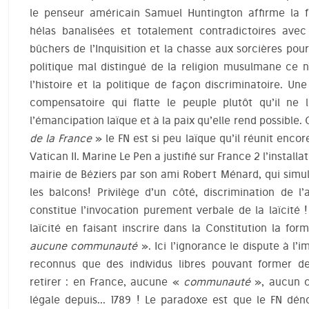
le penseur américain Samuel Huntington affirme la f
hélas banalisées et totalement contradictoires avec l
bûchers de l’Inquisition et la chasse aux sorcières po
politique mal distingué de la religion musulmane ce n
l’histoire et la politique de façon discriminatoire. Un
compensatoire qui flatte le peuple plutôt qu’il ne 
l’émancipation laïque et à la paix qu’elle rend possible
de la France
» le FN est si peu laïque qu’il réunit encor
Vatican II. Marine Le Pen a justifié sur France 2 l’instal
mairie de Béziers par son ami Robert Ménard, qui simul
les balcons! Privilège d’un côté, discrimination de l’
constitue l’invocation purement verbale de la laïcité 
laïcité en faisant inscrire dans la Constitution la for
aucune communauté
». Ici l’ignorance le dispute à l’
reconnus que des individus libres pouvant former de
retirer : en France, aucune «
communauté
», aucun c
légale depuis… 1789 ! Le paradoxe est que le FN dé