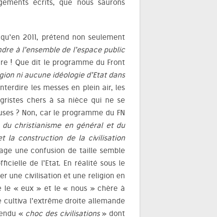
gements écrits, que nous saurons
e qu’en 2011, prétend non seulement
endre à l’ensemble de l’espace public
ure ! Que dit le programme du Front
gion ni aucune idéologie d’Etat dans
nterdire les messes en plein air, les
égristes chers à sa nièce qui ne se
ieuses ? Non, car le programme du FN
e du christianisme en général et du
t la construction de la civilisation
sage une confusion de taille semble
ficielle de l’Etat. En réalité sous le
ier une civilisation et une religion en
re le « eux » et le « nous » chère à
e cultiva l’extrême droite allemande
tendu «
choc des civilisations
» dont