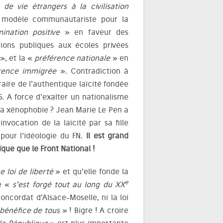
e vie étrangers à la civilisation
modèle communautariste pour la
ination positive
» en faveur des
tions publiques aux écoles privées
», et la «
préférence nationale
» en
férence immigrée
». Contradiction à
raire de l’authentique laïcité fondée
05. A force d’exalter un nationalisme
 la xénophobie ? Jean Marie Le Pen a
nvocation de la laïcité par sa fille
pour l’idéologie du FN.
Il est grand
aïque que le Front National !
e loi de liberté
» et qu’elle fonde la
e
té «
s’est forgé tout au long du XX
ncordat d’Alsace-Moselle, ni la loi
bénéfice de tous
» ! Bigre ! A croire