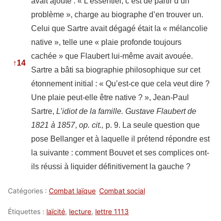
avait ajouté : « L’essentiel, c’est de partir d’un
problème », charge au biographe d’en trouver un.
Celui que Sartre avait dégagé était la « mélancolie
native », telle une « plaie profonde toujours
cachée » que Flaubert lui-même avait avouée.
↑
14
Sartre a bâti sa biographie philosophique sur cet
étonnement initial : « Qu’est-ce que cela veut dire ?
Une plaie peut-elle être native ? », Jean-Paul
Sartre,
L’idiot de la famille. Gustave Flaubert de
1821 à 1857
,
op. cit.,
p. 9. La seule question que
pose Bellanger et à laquelle il prétend répondre est
la suivante : comment Bouvet et ses complices ont-
ils réussi à liquider définitivement la gauche ?
Catégories :
Combat laïque
Combat social
Étiquettes :
laïcité
,
lecture
,
lettre 1113