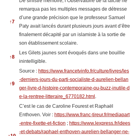
De sinistre mémoire, l’Observatoire de la laïcité ne
remarqua pas les multiples messages de détresse
d’une grande précision que le professeur Samuel
↑
7
Paty avait lancés durant plusieurs jours avant d’être
finalement décapité par un islamiste à la sortie de
son établissement scolaire.
Les Gilets jaunes sont évoqués dans une bouillie
↑
8
inintelligible.
Source :
https://www.francetvinfo.fr/culture/livres/les
-derniers-jours-du-parti-socialiste-d-aurelien-bellan
↑
9
ger-livre-d-histoire-contemporaine-ou-buzz-inutile-d
e-la-rentree-litteraire_6770182.html
.
C’est le cas de Caroline Fourest et Raphaël
Enthoven. Voir :
https://www.franc-tireur.fr/mediapart
-entre-fixette-et-fiction
;
https://www.lexpress.fr/idees
-et-debats/raphael-enthoven-aurelien-bellanger-ne-
↑
10