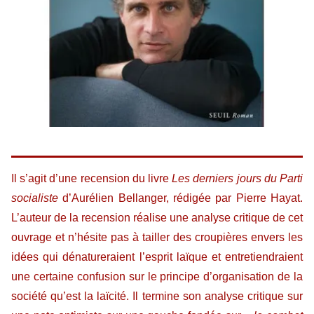
Il s’agit d’une recension du livre
Les derniers jours du Parti
socialiste
d’Aurélien Bellanger, rédigée par Pierre Hayat.
L’auteur de la recension réalise une analyse critique de cet
ouvrage et n’hésite pas à tailler des croupières envers les
idées qui dénatureraient l’esprit laïque et entretiendraient
une certaine confusion sur le principe d’organisation de la
société qu’est la laïcité. Il termine son analyse critique sur