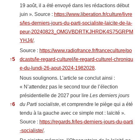
19 août, il a été envoyé dans les rédactions début
juin ». Source :
https://www.liberation.fr/culture/livre
s/les-derniers-jours-du-parti-socialiste-laicite-de-la-
peur-20240823_OMGVBDRTKJHRDK4S75GRPM
YHJ4/
.
Source :
https://www.radiofrance.fr/franceculture/po
↑
5
dcasts/le-regard-culturel/le-regard-culturel-chroniqu
e-du-lundi-26-aout-2024-1982028
.
Nous soulignons. L’article se conclut ainsi :
« N’attendez pas le second tour de l’élection
présidentielle de 2027 pour lire
Les derniers jours
↑
6
du Parti socialiste
, et comprendre le piège qui a été
tendu à la gauche avec ce simple mot : laïcité ».
Source :
https://regards.fr/les-derniers-jours-du-parti
-socialiste/
.