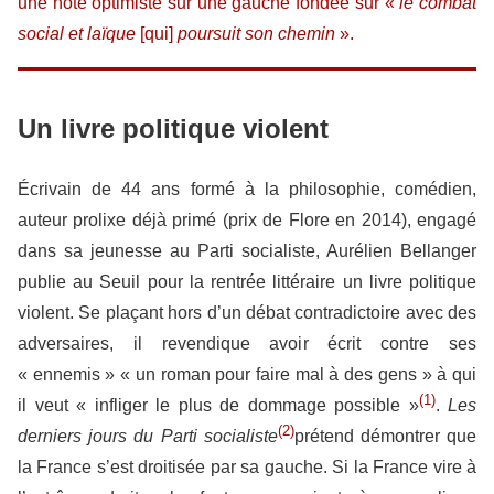
une note optimiste sur une gauche fondée sur «
le combat
social et laïque
[qui]
poursuit son chemin
».
Un livre politique violent
Écrivain de 44 ans formé à la philosophie, comédien,
auteur prolixe déjà primé (prix de Flore en 2014), engagé
dans sa jeunesse au Parti socialiste, Aurélien Bellanger
publie au Seuil pour la rentrée littéraire un livre politique
violent. Se plaçant hors d’un débat contradictoire avec des
adversaires, il revendique avoir écrit contre ses
« ennemis » « un roman pour faire mal à des gens » à qui
(1)
il veut « infliger le plus de dommage possible »
.
Les
(2)
derniers jours du Parti socialiste
prétend démontrer que
la France s’est droitisée par sa gauche. Si la France vire à