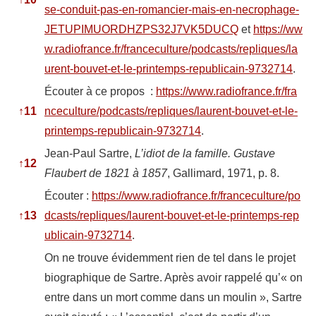
se-conduit-pas-en-romancier-mais-en-necrophage-
JETUPIMUORDHZPS32J7VK5DUCQ
et
https://ww
w.radiofrance.fr/franceculture/podcasts/repliques/la
urent-bouvet-et-le-printemps-republicain-9732714
.
Écouter à ce propos :
https://www.radiofrance.fr/fra
↑
11
nceculture/podcasts/repliques/laurent-bouvet-et-le-
printemps-republicain-9732714
.
Jean-Paul Sartre,
L’idiot de la famille. Gustave
↑
12
Flaubert de 1821 à 1857
, Gallimard, 1971, p. 8.
Écouter :
https://www.radiofrance.fr/franceculture/po
↑
13
dcasts/repliques/laurent-bouvet-et-le-printemps-rep
ublicain-9732714
.
On ne trouve évidemment rien de tel dans le projet
biographique de Sartre. Après avoir rappelé qu’« on
entre dans un mort comme dans un moulin », Sartre