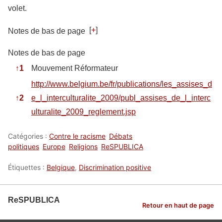
volet.
[
+
]
Notes de bas de page
Notes de bas de page
↑
1
Mouvement Réformateur
http://www.belgium.be/fr/publications/les_assises_d
↑
2
e_l_interculturalite_2009/publ_assises_de_l_interc
ulturalite_2009_reglement.jsp
Catégories :
Contre le racisme
Débats
politiques
Europe
Religions
ReSPUBLICA
Étiquettes :
Belgique
,
Discrimination positive
ReSPUBLICA
Retour en haut de page