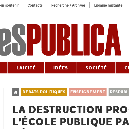
us soutenir
Contacts
Recherche / Archives
Librairie militante
LAÏCITÉ
IDÉES
SOCIÉTÉ
C
Post
DÉBATS POLITIQUES
ENSEIGNEMENT
RESPUBL
category:
LA DESTRUCTION PR
L’ÉCOLE PUBLIQUE PA