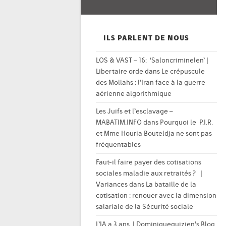
ILS PARLENT DE NOUS
LOS & VAST – 16: ‘Saloncriminelen’ |
Libertaire orde
dans
Le crépuscule
des Mollahs : l’Iran face à la guerre
aérienne algorithmique
Les Juifs et l’esclavage –
MABATIM.INFO
dans
Pourquoi le P.I.R.
et Mme Houria Bouteldja ne sont pas
fréquentables
Faut-il faire payer des cotisations
sociales maladie aux retraités ? |
Variances
dans
La bataille de la
cotisation : renouer avec la dimension
salariale de la Sécurité sociale
L’IA a 3 ans. | Dominiqueguizien's Blog