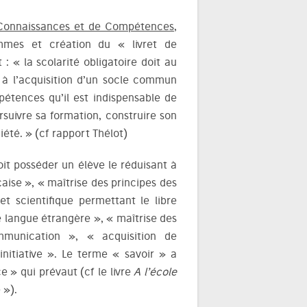
onnaissances et de Compétences
,
ammes et création du « livret de
: « la scolarité obligatoire doit au
 à l’acquisition d’un socle commun
étences qu’il est indispensable de
rsuivre sa formation, construire son
iété. » (cf rapport Thélot)
t posséder un élève le réduisant à
aise », « maîtrise des principes des
 scientifique permettant le libre
e langue étrangère », « maîtrise des
mmunication », « acquisition de
nitiative ». Le terme « savoir » a
 » qui prévaut (cf le livre
A l’école
 »).