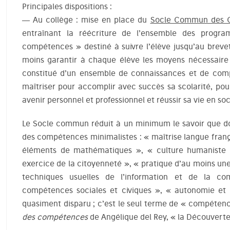
Principales dispositions :
— Au collège : mise en place du
Socle Commun des C
entraînant la réécriture de l’ensemble des progr
compétences » destiné à suivre l’élève jusqu’au brevet 
moins garantir à chaque élève les moyens nécessaire
constitué d’un ensemble de connaissances et de comp
maîtriser pour accomplir avec succès sa scolarité, pou
avenir personnel et professionnel et réussir sa vie en soc
Le Socle commun réduit à un minimum le savoir que doi
des compétences minimalistes : « maîtrise langue franç
éléments de mathématiques », « culture humaniste et
exercice de la citoyenneté », « pratique d’au moins un
techniques usuelles de l’information et de la co
compétences sociales et civiques », « autonomie et i
quasiment disparu ; c’est le seul terme de « compétence
des compétences
de Angélique del Rey, « la Découverte