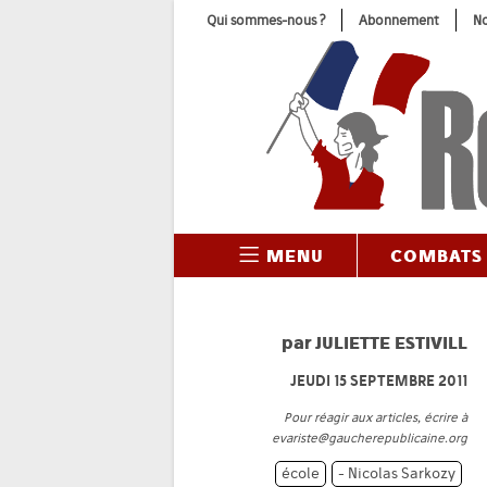
Skip
Qui sommes-nous ?
Abonnement
No
to
content
MENU
COMBATS
par
JULIETTE ESTIVILL
JEUDI 15 SEPTEMBRE 2011
Pour réagir aux articles, écrire à
evariste@gaucherepublicaine.org
école
- Nicolas Sarkozy