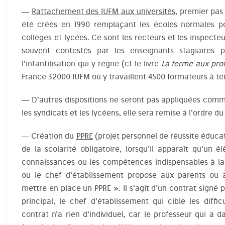
—
Rattachement des IUFM aux universités
, premier pas
été créés en 1990 remplaçant les écoles normales po
collèges et lycées. Ce sont les recteurs et les inspecte
souvent contestés par les enseignants stagiaires 
l’infantilisation qui y règne (cf le livre
La ferme aux pro
France 32000 IUFM où y travaillent 4500 formateurs à te
— D’autres dispositions ne seront pas appliquées comm
les syndicats et les lycéens, elle sera remise à l’ordre du
— Création du
PPRE
(projet personnel de réussite éduca
de la scolarité obligatoire, lorsqu’il apparaît qu’un 
connaissances ou les compétences indispensables à la f
ou le chef d’établissement propose aux parents ou a
mettre en place un PPRE ». Il s’agit d’un contrat signé pa
principal, le chef d’établissement qui cible les diffic
contrat n’a rien d’individuel, car le professeur qui a 