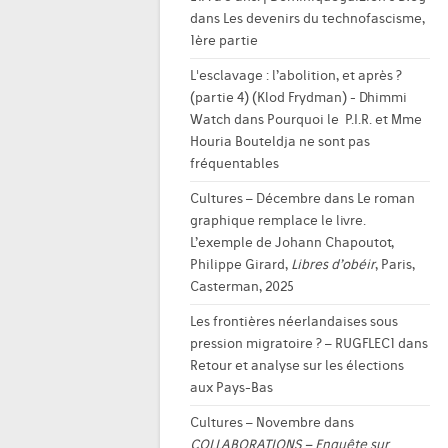
dans
Les devenirs du technofascisme,
1ère partie
L'esclavage : l’abolition, et après ?
(partie 4) (Klod Frydman) - Dhimmi
Watch
dans
Pourquoi le P.I.R. et Mme
Houria Bouteldja ne sont pas
fréquentables
Cultures – Décembre
dans
Le roman
graphique remplace le livre.
L’exemple de Johann Chapoutot,
Philippe Girard,
Libres d’obéir
, Paris,
Casterman, 2025
Les frontières néerlandaises sous
pression migratoire ? – RUGFLEC1
dans
Retour et analyse sur les élections
aux Pays-Bas
Cultures – Novembre
dans
COLLABORATIONS – Enquête sur