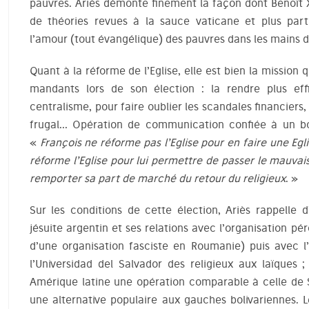
pauvres. Ariès démonte finement la façon dont Benoît 
de théories revues à la sauce vaticane et plus par
l’amour (tout évangélique) des pauvres dans les mains d
Quant à la réforme de l’Eglise, elle est bien la mission
mandants lors de son élection : la rendre plus ef
centralisme, pour faire oublier les scandales financier
frugal… Opération de communication confiée à un bo
«
François ne réforme pas l’Eglise pour en faire une Egl
réforme l’Eglise pour lui permettre de passer le mauvai
remporter sa part de marché du retour du religieux
. »
Sur les conditions de cette élection, Ariès rappelle
jésuite argentin et ses relations avec l’organisation p
d’une organisation fasciste en Roumanie) puis avec l
l’Universidad del Salvador des religieux aux laïques ;
Amérique latine une opération comparable à celle de S
une alternative populaire aux gauches bolivariennes. 