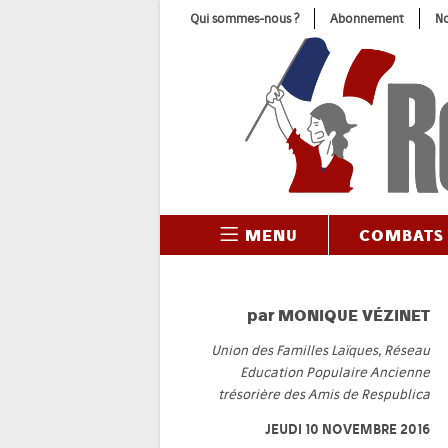
Skip
Qui sommes-nous ?
Abonnement
No
to
content
MENU
COMBATS
par
MONIQUE VÉZINET
Union des Familles Laïques, Réseau
Education Populaire Ancienne
trésorière des Amis de Respublica
JEUDI 10 NOVEMBRE 2016