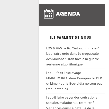
AGENDA
ILS PARLENT DE NOUS
LOS & VAST – 16: ‘Saloncriminelen’ |
Libertaire orde
dans
Le crépuscule
des Mollahs : l’Iran face à la guerre
aérienne algorithmique
Les Juifs et l’esclavage –
MABATIM.INFO
dans
Pourquoi le P.I.R.
et Mme Houria Bouteldja ne sont pas
fréquentables
Faut-il faire payer des cotisations
sociales maladie aux retraités ? |
Variances
dans
La bataille de la