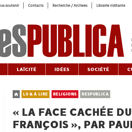
us soutenir
Contacts
Recherche / Archives
Librairie militante
LAÏCITÉ
IDÉES
SOCIÉTÉ
C
Post
LU & À LIRE
RELIGIONS
RESPUBLICA
category:
« LA FACE CACHÉE DU
FRANÇOIS », PAR PAU