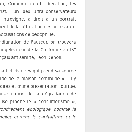
Dei, Communion et Libération, les
st. L’un des ultra-conservateurs
Introvigne, a droit à un portrait
ent de la réfutation des luttes anti-
 accusations de pédophilie.
ndignation de l’auteur, on trouvera
e
ngélisateur de la Californie au 18
rançais antisémite, Léon Dehon.
o-catholicisme » qui prend sa source
arde de la maison commune ». Il y
edites et d’une présentation touffue.
 cause ultime de la dégradation de
ause proche le « consumérisme »,
ffondrement écologique comme la
cielles comme le capitalisme et le