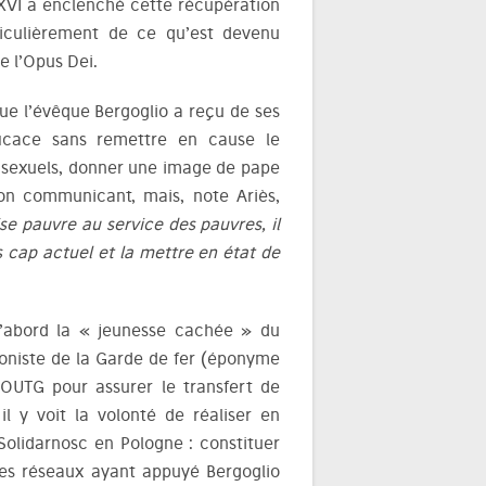
XVI a enclenché cette récupération
ticulièrement de ce qu’est devenu
e l’Opus Dei.
 que l’évêque Bergoglio a reçu de ses
ficace sans remettre en cause le
s, sexuels, donner une image de pape
n communicant, mais, note Ariès,
ise pauvre au service des pauvres, il
s cap actuel et la mettre en état de
 d’abord la « jeunesse cachée » du
éroniste de la Garde de fer (éponyme
’OUTG pour assurer le transfert de
 il y voit la volonté de réaliser en
olidarnosc en Pologne : constituer
Les réseaux ayant appuyé Bergoglio