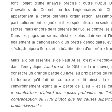
font l’objet d’une analyse précise : outre l’Opus 
Chevaliers de Colomb ou les Légionnaires du Chri
appartenant à cette dernière organisation, Massimo 
particulièrement soigné car il est spécialiste non seulem
sectes, mais encore de la défense de l’Eglise contre les
Dans les pages où se manifeste le plus clairement l’i
également la canonisation d’un prêtre génocidaire, éva
siècle, Junipero Serra, et la béatification d’un prêtre f
Mais la cible essentielle de Paul Ariès, c’est « l’écol
dans l’encyclique
Laudato si’
de 2015 sur la « sauveg
consacre un grande partie du livre, au prix parfois de r
La lecture qu’il fait de ce texte se lit ainsi : la
l’environnement étant la « perte de Dieu » et sa c
«
combattons d’abord les causes profondes de l’e
contraception ou l’IVG plutôt que les causes superfi
productivisme !
»