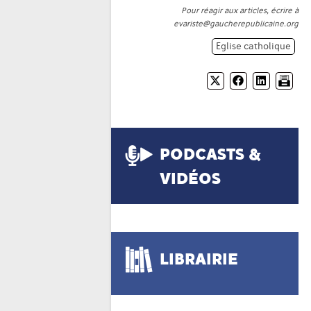
Pour réagir aux articles, écrire à
evariste@gaucherepublicaine.org
Eglise catholique
PODCASTS &
VIDÉOS
LIBRAIRIE