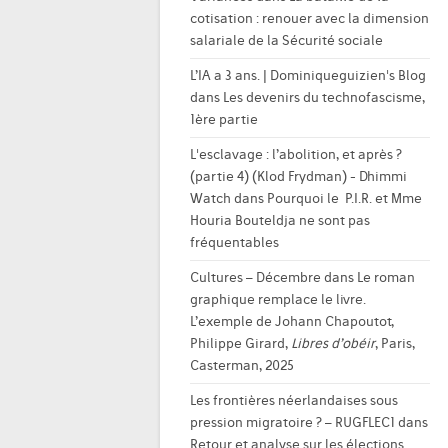
cotisation : renouer avec la dimension
salariale de la Sécurité sociale
L’IA a 3 ans. | Dominiqueguizien's Blog
dans
Les devenirs du technofascisme,
1ère partie
L'esclavage : l’abolition, et après ?
(partie 4) (Klod Frydman) - Dhimmi
Watch
dans
Pourquoi le P.I.R. et Mme
Houria Bouteldja ne sont pas
fréquentables
Cultures – Décembre
dans
Le roman
graphique remplace le livre.
L’exemple de Johann Chapoutot,
Philippe Girard,
Libres d’obéir
, Paris,
Casterman, 2025
Les frontières néerlandaises sous
pression migratoire ? – RUGFLEC1
dans
Retour et analyse sur les élections