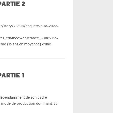
ARTIE 2
.fr/story/257518/enquete-pisa-2022-
otes_ed6fbcc5-en/france_8008535b-
sième (15 ans en moyenne) d’une
ARTIE 1
indépendamment de son cadre
 un mode de production dominant. Et