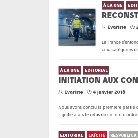
À LA UNE
EDIT
RECONST
Évariste
La France s’enfon
cinq catégories de
À LA UNE
EDITORIAL
INITIATION AUX CON
Évariste
4 janvier 2018
Nous avons conclu la première partie de
signifie alors le refus de ce mot d’ordr
EDITORIAL
LAÏCITÉ
RESPUBLICA