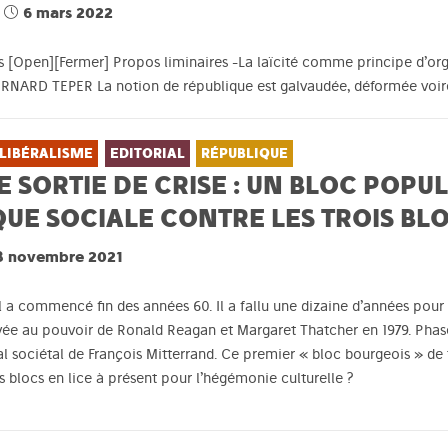
6 mars 2022
s [Open][Fermer] Propos liminaires -La laïcité comme principe d’org
BERNARD TEPER La notion de république est galvaudée, déformée vo
LIBÉRALISME
EDITORIAL
RÉPUBLIQUE
 SORTIE DE CRISE : UN BLOC POPU
QUE SOCIALE CONTRE LES TROIS BL
8 novembre 2021
al a commencé fin des années 60. Il a fallu une dizaine d’années pour
rivée au pouvoir de Ronald Reagan et Margaret Thatcher en 1979. Phase
l sociétal de François Mitterrand. Ce premier « bloc bourgeois » de t
s blocs en lice à présent pour l’hégémonie culturelle ?