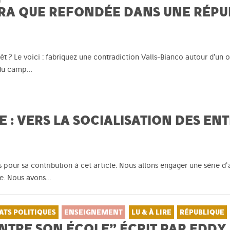
TERA QUE REFONDÉE DANS UNE RÉPU
êt ? Le voici : fabriquez une contradiction Valls-Bianco autour d’un ob
é du camp…
 : VERS LA SOCIALISATION DES EN
our sa contribution à cet article. Nous allons engager une série d'art
le. Nous avons…
ATS POLITIQUES
ENSEIGNEMENT
LU & À LIRE
RÉPUBLIQUE
NTRE SON ÉCOLE” ÉCRIT PAR EDDY 