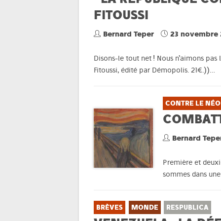
FITOUSSI
Bernard Teper
23 novembre 
Disons-le tout net ! Nous n’aimons pas l
Fitoussi, édité par Démopolis. 21€.))…
CONTRE LE NÉO
COMBATTR
Bernard Tepe
Première et deuxi
sommes dans une t
BRÈVES
MONDE
RESPUBLICA