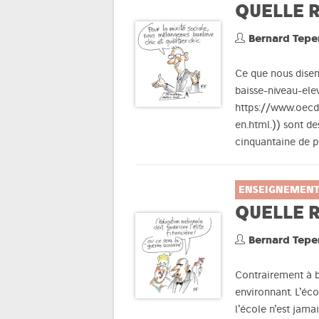
QUELLE R
Bernard Tepe
Ce que nous disen
baisse-niveau-ele
https://www.oecd
en.html.)) sont d
cinquantaine de 
ENSEIGNEMEN
QUELLE R
Bernard Tepe
Contrairement à 
environnant. L’éc
l’école n’est jama