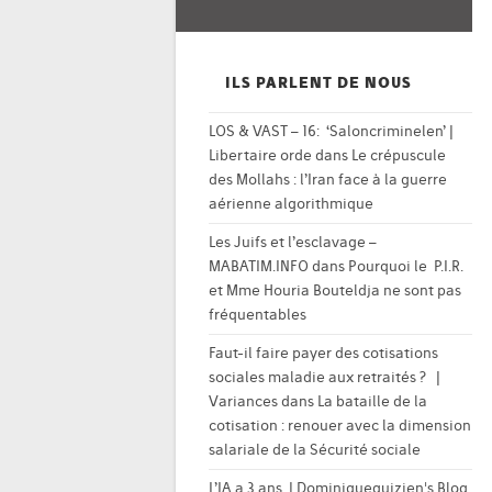
ILS PARLENT DE NOUS
LOS & VAST – 16: ‘Saloncriminelen’ |
Libertaire orde
dans
Le crépuscule
des Mollahs : l’Iran face à la guerre
aérienne algorithmique
Les Juifs et l’esclavage –
MABATIM.INFO
dans
Pourquoi le P.I.R.
et Mme Houria Bouteldja ne sont pas
fréquentables
Faut-il faire payer des cotisations
sociales maladie aux retraités ? |
Variances
dans
La bataille de la
cotisation : renouer avec la dimension
salariale de la Sécurité sociale
L’IA a 3 ans. | Dominiqueguizien's Blog