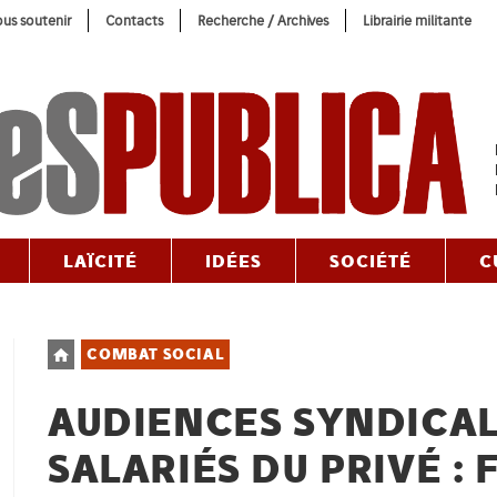
us soutenir
Contacts
Recherche / Archives
Librairie militante
LAÏCITÉ
IDÉES
SOCIÉTÉ
C
Post
COMBAT SOCIAL
category:
AUDIENCES SYNDICAL
SALARIÉS DU PRIVÉ : 