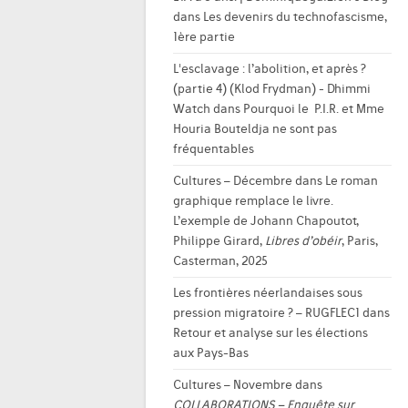
dans
Les devenirs du technofascisme,
1ère partie
L'esclavage : l’abolition, et après ?
(partie 4) (Klod Frydman) - Dhimmi
Watch
dans
Pourquoi le P.I.R. et Mme
Houria Bouteldja ne sont pas
fréquentables
Cultures – Décembre
dans
Le roman
graphique remplace le livre.
L’exemple de Johann Chapoutot,
Philippe Girard,
Libres d’obéir
, Paris,
Casterman, 2025
Les frontières néerlandaises sous
pression migratoire ? – RUGFLEC1
dans
Retour et analyse sur les élections
aux Pays-Bas
Cultures – Novembre
dans
COLLABORATIONS – Enquête sur