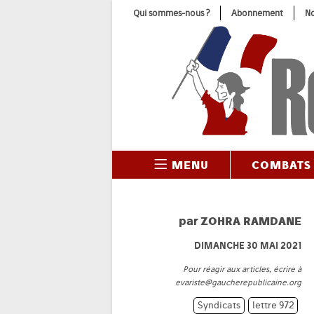
Skip
Qui sommes-nous ?
Abonnement
No
to
content
MENU
COMBATS
par
ZOHRA RAMDANE
DIMANCHE 30 MAI 2021
Pour réagir aux articles, écrire à
evariste@gaucherepublicaine.org
Syndicats
lettre 972