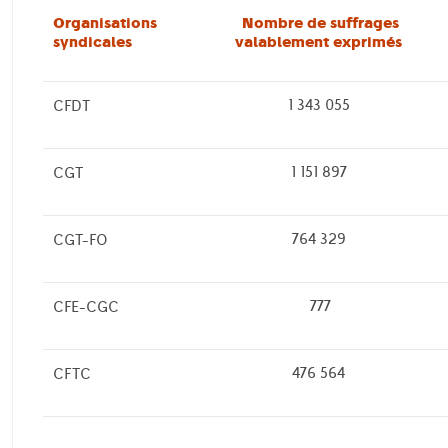
Organisations
Nombre de suffrages
syndicales
valablement exprimés
1 343 055
CFDT
1 151 897
CGT
764 329
CGT-FO
777
CFE-CGC
476 564
CFTC