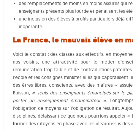
des remplacements de moins en moins assurés qui ren
enseignants présents plus lourde et pénalisent les élè
une inclusion des élèves à profils particuliers déjà di
inopérante.
La France, le mauvais élève en m
Voici le constat : des classes aux effectifs, en moyenne
nos voisins, une attractivité pour le métier d’ens
rémunération trop faible et de contradictions patentes
l’école et les consignes ministérielles qui caporalisent l
des êtres libres, conscients, avec des maîtres « assuj
Buisson, «
seuls des enseignants émancipés sur le pla
porter un enseignement émancipateur
». Longtemps,
l’obligation de moyens sur l’obligation de résultat. Aujo
disciplines, délaissant ce que nous pourrions appeler «
former des citoyens en phase avec les idéaux issus des 