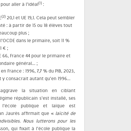
(1)
pour aller à l’idéal
:
(2)
E
20,1 et UE 19,1. Cela peut sembler
é : à partir de 15 ou 18 élèves tout
eaucoup plus ;
’OCDE dans le primaire, soit 11 %
 € ;
 66, France 44 pour le primaire et
ondaire général… ;
en France : 1996, 7,7 % du PIB, 2023,
get y consacrait autant qu’en 1996…
aggrave la situation en ciblant
égime républicain s’est installé, ses
l’école publique et laïque est
ean Jaurès affirmait que «
laïcité de
divisibles. Nous lutterons pour les
n, qui fixait à l’école publique la