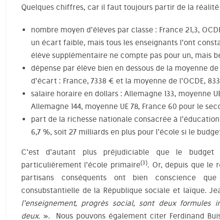
Quelques chiffres, car il faut toujours partir de la réalité 
nombre moyen d’élèves par classe : France 21,3, OCD
un écart faible, mais tous les enseignants l’ont constat
élève supplémentaire ne compte pas pour un, mais b
dépense par élève bien en dessous de la moyenne de l
d’écart : France, 7338 € et la moyenne de l’OCDE, 8331
salaire horaire en dollars : Allemagne 133, moyenne UE
Allemagne 144, moyenne UE 78, France 60 pour le sec
part de la richesse nationale consacrée à l’éducation 
6,7 %, soit 27 milliards en plus pour l’école si le bud
C’est d’autant plus préjudiciable que le budget 
(3)
particulièrement l’école primaire
. Or, depuis que le r
partisans conséquents ont bien conscience que 
consubstantielle de la République sociale et laïque. J
l’enseignement, progrès social, sont deux formules in
deux
. ». Nous pouvons également citer Ferdinand Buisso