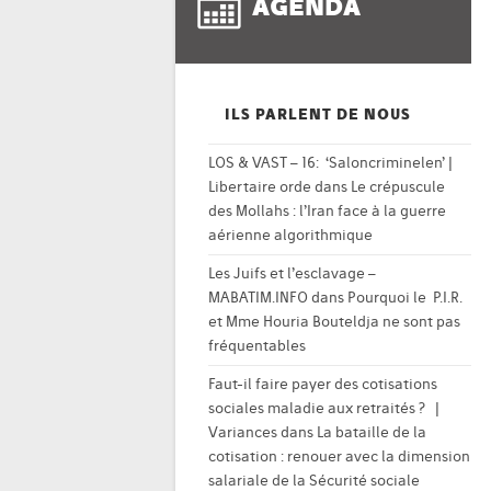
AGENDA
ILS PARLENT DE NOUS
LOS & VAST – 16: ‘Saloncriminelen’ |
Libertaire orde
dans
Le crépuscule
des Mollahs : l’Iran face à la guerre
aérienne algorithmique
Les Juifs et l’esclavage –
MABATIM.INFO
dans
Pourquoi le P.I.R.
et Mme Houria Bouteldja ne sont pas
fréquentables
Faut-il faire payer des cotisations
sociales maladie aux retraités ? |
Variances
dans
La bataille de la
cotisation : renouer avec la dimension
salariale de la Sécurité sociale