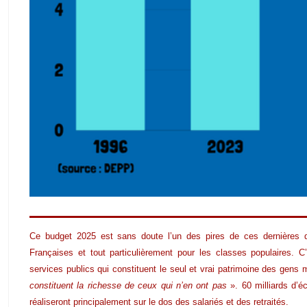
Ce budget 2025 est sans doute l’un des pires de ces dernières 
Françaises et tout particulièrement pour les classes populaires. 
services publics qui constituent le seul et vrai patrimoine des gens
constituent la richesse de ceux qui n’en ont pas
». 60 milliards d’é
réaliseront principalement sur le dos des salariés et des retraités.