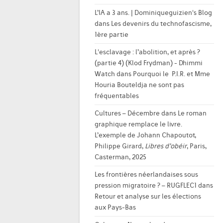
L’IA a 3 ans. | Dominiqueguizien's Blog
dans
Les devenirs du technofascisme,
1ère partie
L'esclavage : l’abolition, et après ?
(partie 4) (Klod Frydman) - Dhimmi
Watch
dans
Pourquoi le P.I.R. et Mme
Houria Bouteldja ne sont pas
fréquentables
Cultures – Décembre
dans
Le roman
graphique remplace le livre.
L’exemple de Johann Chapoutot,
Philippe Girard,
Libres d’obéir
, Paris,
Casterman, 2025
Les frontières néerlandaises sous
pression migratoire ? – RUGFLEC1
dans
Retour et analyse sur les élections
aux Pays-Bas