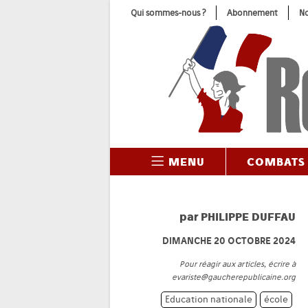
Skip
Qui sommes-nous ?
Abonnement
No
to
content
MENU
COMBATS
par
PHILIPPE DUFFAU
DIMANCHE 20 OCTOBRE 2024
Pour réagir aux articles, écrire à
evariste@gaucherepublicaine.org
Education nationale
école