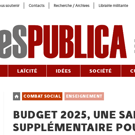
us soutenir
Contacts
Recherche / Archives
Librairie militante
LAÏCITÉ
IDÉES
SOCIÉTÉ
C
Post
COMBAT SOCIAL
ENSEIGNEMENT
category:
BUDGET 2025, UNE S
SUPPLÉMENTAIRE PO