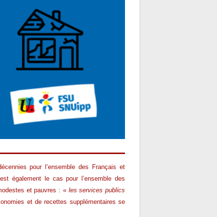
décennies pour l’ensemble des Français et
C’est également le cas pour l’ensemble des
 modestes et pauvres : «
les services publics
conomies et de recettes supplémentaires se