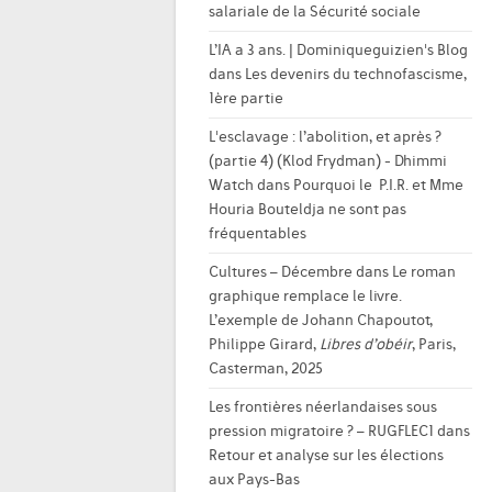
salariale de la Sécurité sociale
L’IA a 3 ans. | Dominiqueguizien's Blog
dans
Les devenirs du technofascisme,
1ère partie
L'esclavage : l’abolition, et après ?
(partie 4) (Klod Frydman) - Dhimmi
Watch
dans
Pourquoi le P.I.R. et Mme
Houria Bouteldja ne sont pas
fréquentables
Cultures – Décembre
dans
Le roman
graphique remplace le livre.
L’exemple de Johann Chapoutot,
Philippe Girard,
Libres d’obéir
, Paris,
Casterman, 2025
Les frontières néerlandaises sous
pression migratoire ? – RUGFLEC1
dans
Retour et analyse sur les élections
aux Pays-Bas