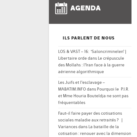
AGENDA
ILS PARLENT DE NOUS
LOS & VAST – 16: ‘Saloncriminelen’ |
Libertaire orde
dans
Le crépuscule
des Mollahs : l’Iran face à la guerre
aérienne algorithmique
Les Juifs et l’esclavage –
MABATIM.INFO
dans
Pourquoi le P.I.R.
et Mme Houria Bouteldja ne sont pas
fréquentables
Faut-il faire payer des cotisations
sociales maladie aux retraités ? |
Variances
dans
La bataille de la
cotisation : renouer avec la dimension