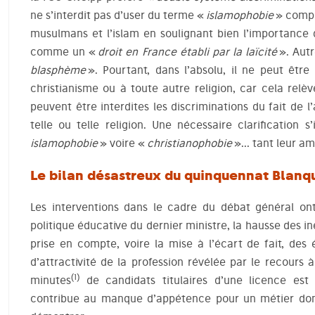
ne s’interdit pas d’user du terme «
islamophobie
» compri
musulmans et l’islam en soulignant bien l’importance
comme un «
droit en France établi par la laïcité
». Autr
blasphème
». Pourtant, dans l’absolu, il ne peut être i
christianisme ou à toute autre religion, car cela relèv
peuvent être interdites les discriminations du fait de
telle ou telle religion. Une nécessaire clarification
islamophobie
» voire «
christianophobie
»… tant leur amb
Le bilan désastreux du quinquennat Blanq
Les interventions dans le cadre du débat général on
politique éducative du dernier ministre, la hausse des iné
prise en compte, voire la mise à l’écart de fait, des 
d’attractivité de la profession révélée par le recours
(1)
minutes
de candidats titulaires d’une licence est 
contribue au manque d’appétence pour un métier dont