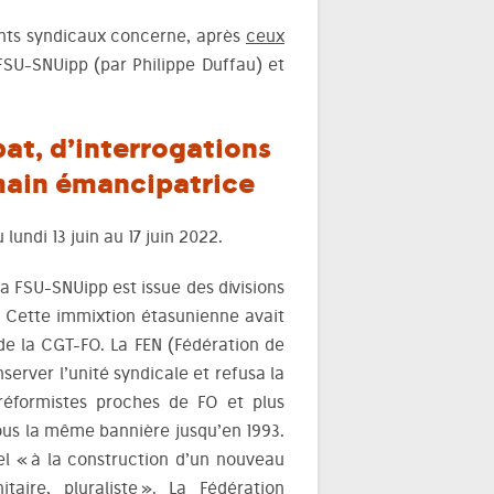
nts syndicaux concerne, après
ceux
 FSU-SNUipp (par Philippe Duffau) et
at, d’interrogations
emain émancipatrice
undi 13 juin au 17 juin 2022.
a FSU-SNUipp est issue des divisions
. Cette immixtion étasunienne avait
 de la CGT-FO. La FEN (Fédération de
erver l’unité syndicale et refusa la
réformistes proches de FO et plus
sous la même bannière jusqu’en 1993.
pel « à la construction d’un nouveau
taire, pluraliste ». La Fédération