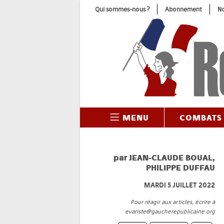
Skip
Qui sommes-nous ?
Abonnement
No
to
content
MENU
COMBATS
par
JEAN-CLAUDE BOUAL
,
PHILIPPE DUFFAU
MARDI 5 JUILLET 2022
Pour réagir aux articles, écrire à
evariste@gaucherepublicaine.org