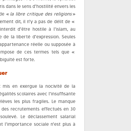
s dans le sens d’hostilité envers les
 de «
la libre critique des religions
»
ement dit, il n’y a pas de délit de «
nterdit d’être hostile à l’islam, au
e de la liberté d’expression. Seules
 l’appartenance réelle ou supposée à
 s’impose de ces termes tels que «
iguïté est forte.
uer
t mis en exergue la nocivité de la
galités scolaires avec l’insuffisante
élèves les plus fragiles. Le manque
 à des recrutements effectués en 30
soulevé. Le déclassement salarial
 l’importance sociale n’est plus à