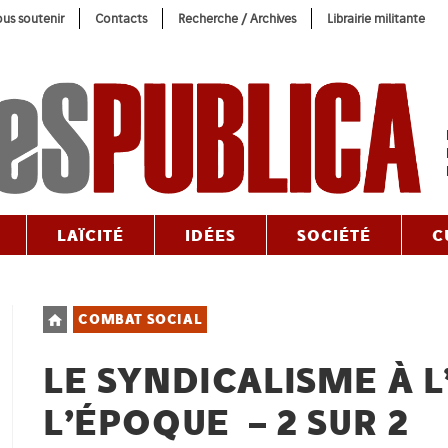
us soutenir
Contacts
Recherche / Archives
Librairie militante
LAÏCITÉ
IDÉES
SOCIÉTÉ
C
Post
COMBAT SOCIAL
category:
LE SYNDICALISME À 
L’ÉPOQUE – 2 SUR 2