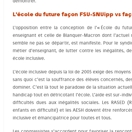
démontrer.
L’école du future façon FSU-SNUipp vs f
L’opposition entre la conception de l’« École du futu
enseignant et celle de Blanquer-Macron dont l’actuel 
semble ne pas se départir, est manifeste. Pour le syndic
métier d’enseignant, de lutter contre les inégalités, 
école inclusive.
L’école inclusive depuis la loi de 2005 exige des moyen
sans quoi c’est la souffrance des élèves concernés, de
dominer. C’est là tout le paradoxe de la situation actuell
handicap tout en détricotant l’école. L’aide est sur-indivi
difficultés dues aux inégalités sociales. Les RASED (
enfants en difficulté) et les AESH doivent être renforcé
inclusive et émancipatrice pour toutes et tous.
Les congressistes s’accordent pour favoriser la rencon