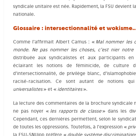
syndicale unitaire est née. Rapidement, la FSU devient l
nationale.
Glossaire : intersectionnalité et wokisme
Comme l’affirmait Albert Camus : «
Mal nommer les c
monde. Ne pas nommer les choses, c’est nier notre 
distribuée aux syndicalistes et aux participants en
éclairant les notions de féminicide, de culture d
d’intersectionnalité, de privilège blanc, d’islamophob
racisé-racisation. Ce sont autant de notions qu
universalistes
» et «
identitaires
».
La lecture des commentaires de la brochure syndicale 
ne pas noyer «
les rapports de classe
» dans les dive
Cependant, ces dernières permettent, selon le syndicat
de toutes les oppressions. Toutefois, à l’expression «
pri
la FSU-SNUipp préfère «
double système discriminations