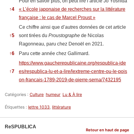
Pour en savoir plus, on peut lire l’article Jo Yoshida
↑
4
« L’école japonaise de recherches sur la littérature
française : le cas de Marcel Proust »
Ce chiffre ainsi que d’autres données de cet article
↑
5
sont tirées du
Proustographe
de Nicolas
Ragonneau, paru chez Denoël en 2021.
↑
6
Paru cette année chez Gallimard.
https://www.gaucherepublicaine.org/respublica-ide
↑
7
es/respublica-lu-et-a-lire/lextreme-centre-ou-le-pois
on-francais-1789-2019-de-pierre-serna/7432195
Catégories :
Culture
humeur
Lu & À lire
Étiquettes :
lettre 1033
,
littérature
ReSPUBLICA
Retour en haut de page