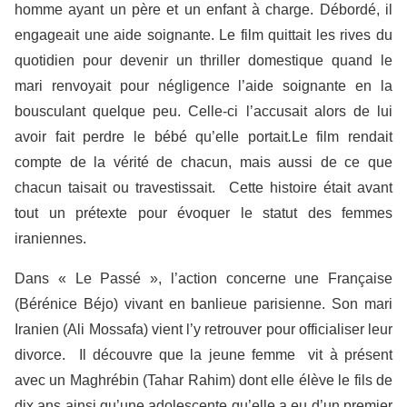
homme ayant un père et un enfant à charge. Débordé, il
engageait une aide soignante. Le film quittait les rives du
quotidien pour devenir un thriller domestique quand le
mari renvoyait pour négligence l’aide soignante en la
bousculant quelque peu. Celle-ci l’accusait alors de lui
avoir fait perdre le bébé qu’elle portait
.
Le film rendait
compte de la vérité de chacun, mais aussi de ce que
chacun taisait ou travestissait. Cette histoire était avant
tout un prétexte pour évoquer le statut des femmes
iraniennes.
Dans « Le Passé », l’action concerne une Française
(Bérénice Béjo) vivant en banlieue parisienne. Son mari
Iranien (Ali Mossafa) vient l’y retrouver pour officialiser leur
divorce. Il découvre que la jeune femme vit à présent
avec un Maghrébin (Tahar Rahim) dont elle élève le fils de
dix ans ainsi qu’une adolescente qu’elle a eu d’un premier