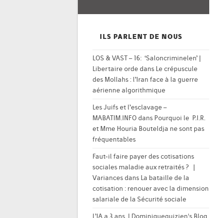
ILS PARLENT DE NOUS
LOS & VAST – 16: ‘Saloncriminelen’ |
Libertaire orde
dans
Le crépuscule
des Mollahs : l’Iran face à la guerre
aérienne algorithmique
Les Juifs et l’esclavage –
MABATIM.INFO
dans
Pourquoi le P.I.R.
et Mme Houria Bouteldja ne sont pas
fréquentables
Faut-il faire payer des cotisations
sociales maladie aux retraités ? |
Variances
dans
La bataille de la
cotisation : renouer avec la dimension
salariale de la Sécurité sociale
L’IA a 3 ans. | Dominiqueguizien's Blog