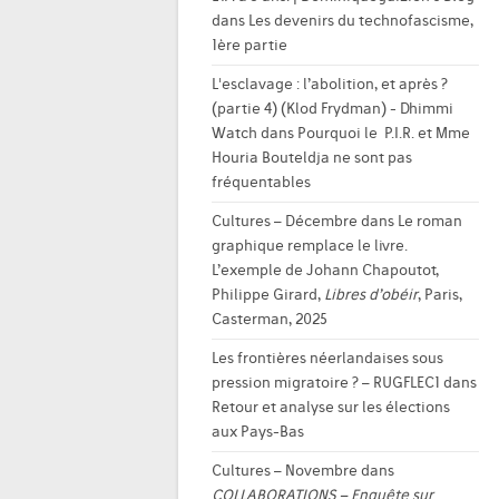
dans
Les devenirs du technofascisme,
1ère partie
L'esclavage : l’abolition, et après ?
(partie 4) (Klod Frydman) - Dhimmi
Watch
dans
Pourquoi le P.I.R. et Mme
Houria Bouteldja ne sont pas
fréquentables
Cultures – Décembre
dans
Le roman
graphique remplace le livre.
L’exemple de Johann Chapoutot,
Philippe Girard,
Libres d’obéir
, Paris,
Casterman, 2025
Les frontières néerlandaises sous
pression migratoire ? – RUGFLEC1
dans
Retour et analyse sur les élections
aux Pays-Bas
Cultures – Novembre
dans
COLLABORATIONS – Enquête sur