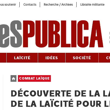
us soutenir
Contacts
Recherche / Archives
Librairie militante
LAÏCITÉ
IDÉES
SOCIÉTÉ
C
Post
COMBAT LAÏQUE
category:
DÉCOUVERTE DE LA LA
DE LA LAÏCITÉ POUR 