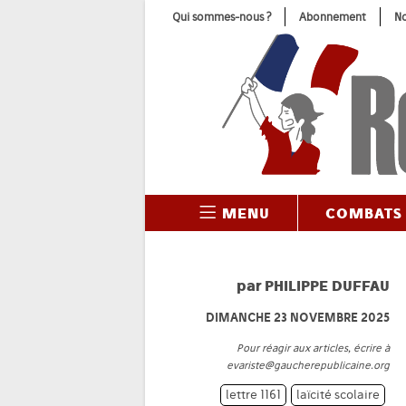
Skip
Qui sommes-nous ?
Abonnement
No
to
content
MENU
COMBATS
par
PHILIPPE DUFFAU
DIMANCHE 23 NOVEMBRE 2025
Pour réagir aux articles, écrire à
evariste@gaucherepublicaine.org
lettre 1161
laïcité scolaire