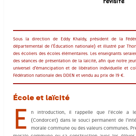
Sous la direction de Eddy Khaldy, président de la Féd
départemental de l’Éducation nationale) et illustré par Tho
des écoliers des écoles élémentaires. Les enseignants seraien
des séances de présentation de la laïcité, afin que notre j
universel d’émancipation et de libération individuelle et co
Fédération nationale des DDEN et vendu au prix de 19 €.
École et laïcité
E
n introduction, il rappelle que l’école a 
(Condorcet) dans le souci permanent de l’int
morale commune ou des valeurs communes. Préc
morale commune ou sa construction avec les élèves d