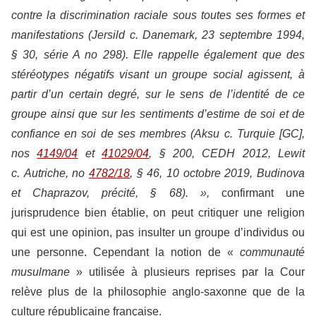
contre la discrimination raciale sous toutes ses formes et
manifestations (Jersild c. Danemark, 23 septembre 1994,
§ 30, série A no 298). Elle rappelle également que des
stéréotypes négatifs visant un groupe social agissent, à
partir d’un certain degré, sur le sens de l’identité de ce
groupe ainsi que sur les sentiments d’estime de soi et de
confiance en soi de ses membres (Aksu c. Turquie [GC],
nos
4149/04
et
41029/04
, § 200, CEDH 2012, Lewit
c. Autriche, no
4782/18
, § 46, 10 octobre 2019, Budinova
et Chaprazov, précité, § 68). »,
confirmant une
jurisprudence bien établie, on peut critiquer une religion
qui est une opinion, pas insulter un groupe d’individus ou
une personne. Cependant la notion de «
communauté
musulmane
» utilisée à plusieurs reprises par la Cour
relève plus de la philosophie anglo-saxonne que de la
culture républicaine française.