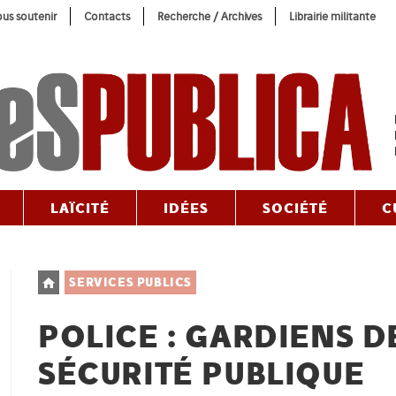
us soutenir
Contacts
Recherche / Archives
Librairie militante
LAÏCITÉ
IDÉES
SOCIÉTÉ
C
Post
SERVICES PUBLICS
category:
POLICE : GARDIENS DE
SÉCURITÉ PUBLIQUE