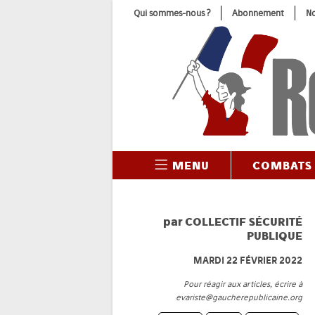
Skip
Qui sommes-nous ?
Abonnement
No
to
content
MENU
COMBATS
par
COLLECTIF SÉCURITÉ
PUBLIQUE
MARDI 22 FÉVRIER 2022
Pour réagir aux articles, écrire à
evariste@gaucherepublicaine.org