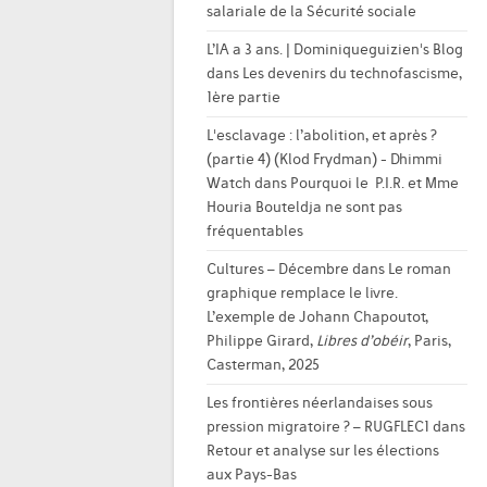
salariale de la Sécurité sociale
L’IA a 3 ans. | Dominiqueguizien's Blog
dans
Les devenirs du technofascisme,
1ère partie
L'esclavage : l’abolition, et après ?
(partie 4) (Klod Frydman) - Dhimmi
Watch
dans
Pourquoi le P.I.R. et Mme
Houria Bouteldja ne sont pas
fréquentables
Cultures – Décembre
dans
Le roman
graphique remplace le livre.
L’exemple de Johann Chapoutot,
Philippe Girard,
Libres d’obéir
, Paris,
Casterman, 2025
Les frontières néerlandaises sous
pression migratoire ? – RUGFLEC1
dans
Retour et analyse sur les élections
aux Pays-Bas