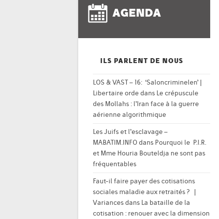
AGENDA
ILS PARLENT DE NOUS
LOS & VAST – 16: ‘Saloncriminelen’ |
Libertaire orde
dans
Le crépuscule
des Mollahs : l’Iran face à la guerre
aérienne algorithmique
Les Juifs et l’esclavage –
MABATIM.INFO
dans
Pourquoi le P.I.R.
et Mme Houria Bouteldja ne sont pas
fréquentables
Faut-il faire payer des cotisations
sociales maladie aux retraités ? |
Variances
dans
La bataille de la
cotisation : renouer avec la dimension