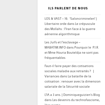
ILS PARLENT DE NOUS
LOS & VAST – 16: ‘Saloncriminelen’ |
Libertaire orde
dans
Le crépuscule
des Mollahs : l’Iran face à la guerre
aérienne algorithmique
Les Juifs et l’esclavage –
MABATIM.INFO
dans
Pourquoi le P.I.R.
et Mme Houria Bouteldja ne sont pas
fréquentables
Faut-il faire payer des cotisations
sociales maladie aux retraités ? |
Variances
dans
La bataille de la
cotisation : renouer avec la dimension
salariale de la Sécurité sociale
L’IA a 3 ans. | Dominiqueguizien's Blog
dans
Les devenirs du technofascisme,