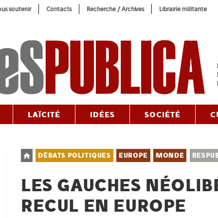
us soutenir
Contacts
Recherche / Archives
Librairie militante
LAÏCITÉ
IDÉES
SOCIÉTÉ
C
Post
DÉBATS POLITIQUES
EUROPE
MONDE
RESPU
category:
LES GAUCHES NÉOLIB
RECUL EN EUROPE