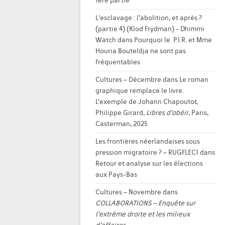
1ère partie
L'esclavage : l’abolition, et après ?
(partie 4) (Klod Frydman) - Dhimmi
Watch
dans
Pourquoi le P.I.R. et Mme
Houria Bouteldja ne sont pas
fréquentables
Cultures – Décembre
dans
Le roman
graphique remplace le livre.
L’exemple de Johann Chapoutot,
Philippe Girard,
Libres d’obéir
, Paris,
Casterman, 2025
Les frontières néerlandaises sous
pression migratoire ? – RUGFLEC1
dans
Retour et analyse sur les élections
aux Pays-Bas
Cultures – Novembre
dans
COLLABORATIONS – Enquête sur
l’extrême droite et les milieux