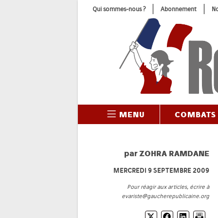
Skip
Qui sommes-nous ?
Abonnement
No
to
content
MENU
COMBATS
par
ZOHRA RAMDANE
MERCREDI 9 SEPTEMBRE 2009
Pour réagir aux articles, écrire à
evariste@gaucherepublicaine.org