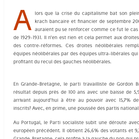
A
lors que la crise du capitalisme bat son plei
krach bancaire et financier de septembre 20
auraient pu se renforcer comme ce fut le cas
de 1929-1931. Il n’en est rien et cela permet aux droite
des contre-réformes. Ces droites néolibérales rempl
équipes néolibérales par des équipes ultra-libérales qui
profitant du recul des gauches néolibérales.
En Grande-Bretagne, le parti travailliste de Gordon B
résultat depuis près de 100 ans avec une baisse de 5,9
arrivant aujourd’hui à être au pouvoir avec 15,7% de
inscrits! Avec, en prime, une poussée des partis nationali
Au Portugal, le Parti socialiste subit une déroute av
européen précédent. Il obtient 26,6% des votants et 9,
Grande-Bretagne, cela profite à la gauche du non qui pr