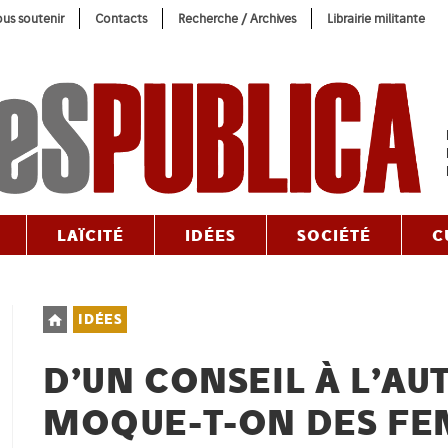
us soutenir
Contacts
Recherche / Archives
Librairie militante
LAÏCITÉ
IDÉES
SOCIÉTÉ
C
Post
IDÉES
category:
D’UN CONSEIL À L’AUT
MOQUE-T-ON DES FE