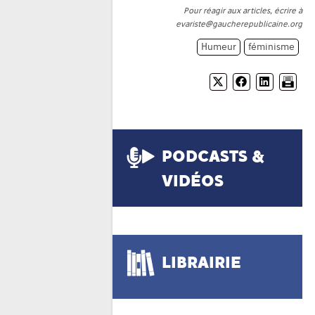
Pour réagir aux articles, écrire à
evariste@gaucherepublicaine.org
Humeur
féminisme
PODCASTS &
VIDÉOS
LIBRAIRIE