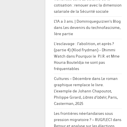
cotisation : renouer avec la dimension
salariale de la Sécurité sociale
L’IA a 3 ans. | Dominiqueguizien's Blog
dans
Les devenirs du technofascisme,
1ère partie
L'esclavage : l’abolition, et après ?
(partie 4) (Klod Frydman) - Dhimmi
Watch
dans
Pourquoi le P.I.R. et Mme
Houria Bouteldja ne sont pas
fréquentables
Cultures – Décembre
dans
Le roman
graphique remplace le livre.
L’exemple de Johann Chapoutot,
Philippe Girard,
Libres d’obéir
, Paris,
Casterman, 2025
Les frontières néerlandaises sous
pression migratoire ? – RUGFLEC1
dans
Retour et analyse sur les élections