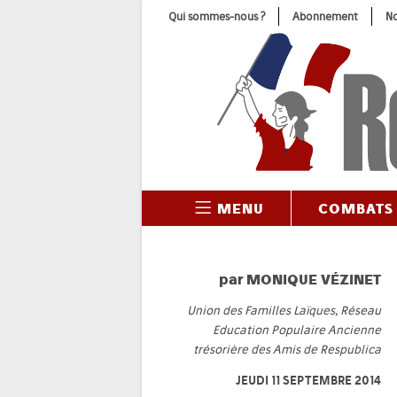
Skip
Qui sommes-nous ?
Abonnement
No
to
content
MENU
COMBATS
par
MONIQUE VÉZINET
Union des Familles Laïques, Réseau
Education Populaire Ancienne
trésorière des Amis de Respublica
JEUDI 11 SEPTEMBRE 2014