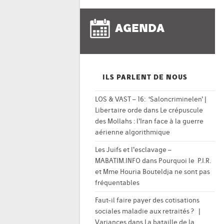
AGENDA
ILS PARLENT DE NOUS
LOS & VAST – 16: ‘Saloncriminelen’ |
Libertaire orde
dans
Le crépuscule
des Mollahs : l’Iran face à la guerre
aérienne algorithmique
Les Juifs et l’esclavage –
MABATIM.INFO
dans
Pourquoi le P.I.R.
et Mme Houria Bouteldja ne sont pas
fréquentables
Faut-il faire payer des cotisations
sociales maladie aux retraités ? |
Variances
dans
La bataille de la