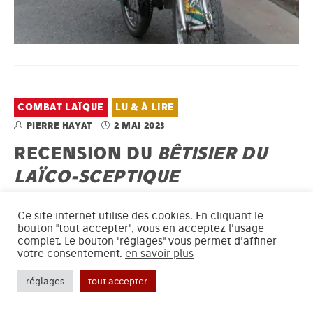
COMBAT LAÏQUE
LU & À LIRE
PIERRE HAYAT
2 MAI 2023
RECENSION DU
BÊTISIER DU
LAÏCO-SCEPTIQUE
TEXTES DE RENÉE FREGOSI, NATHALIE HEINICH,
VIRGINIE TOURNAY, JEAN-PIERRE SAKOUN. DESSINS
Ce site internet utilise des cookies. En cliquant le
DE XAVIER GORCE, MINERVE, 2021.
bouton "tout accepter", vous en acceptez l'usage
complet. Le bouton "réglages" vous permet d'affiner
Dans un contexte de crise démocratique et sociale d’une
votre consentement.
en savoir plus
ampleur inégalée depuis 1968, on se demande ce qu’il en est
réglages
tout accepter
de l’universalité laïque dans notre République
constitutionnellement définie comme « indivisible, laïque,