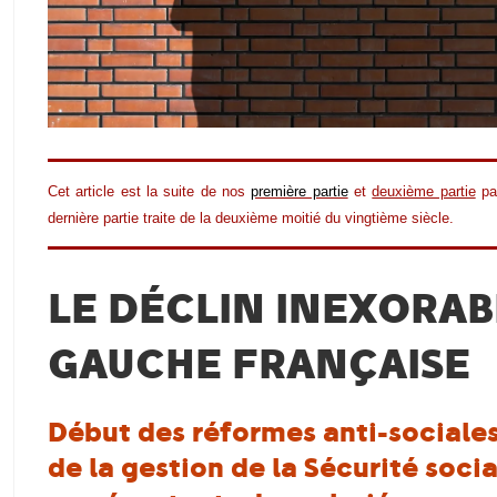
Cet article est la suite de nos
première partie
et
deuxième partie
par
dernière partie traite de la deuxième moitié du vingtième siècle.
LE DÉCLIN INEXORAB
GAUCHE FRANÇAISE
Début des réformes anti-sociales
de la gestion de la Sécurité socia