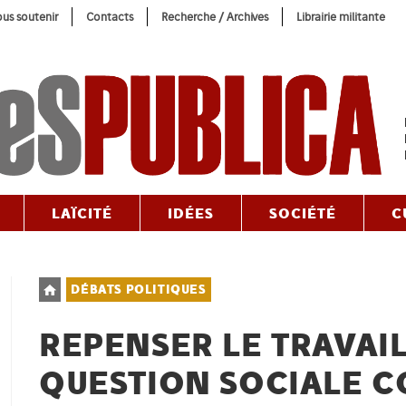
us soutenir
Contacts
Recherche / Archives
Librairie militante
LAÏCITÉ
IDÉES
SOCIÉTÉ
C
Post
DÉBATS POLITIQUES
category:
REPENSER LE TRAVAIL
QUESTION SOCIALE 