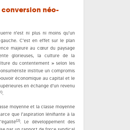
a conversion néo-
uerre n’est ni plus ni moins qu’un
gauche. C’est en effet sur le plan
luence majeure au cœur du paysage
ente glorieuses, la culture de la
ture du contentement » selon les
 consumériste institue un compromis
 pouvoir économique au capital et le
s supérieures en échange d’un revenu
1)
.
classe moyenne et la classe moyenne
rce que l’aspiration lénifiante à la
(2)
’égalité
. Le développement des
ise par un rapport de force syndical