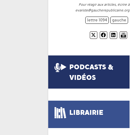
Pour réagir aux articles, écrire à
evariste@gaucherepublicaine.org
lettre 1094
gauche
PODCASTS &
VIDÉOS
LIBRAIRIE