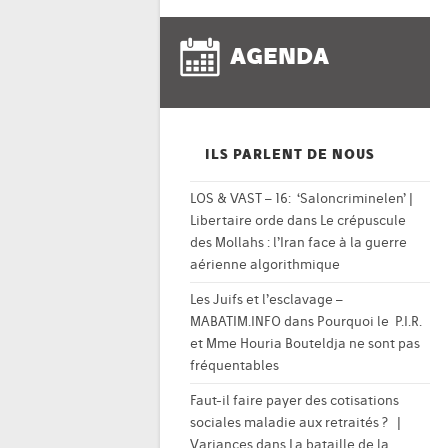
AGENDA
ILS PARLENT DE NOUS
LOS & VAST – 16: ‘Saloncriminelen’ |
Libertaire orde
dans
Le crépuscule
des Mollahs : l’Iran face à la guerre
aérienne algorithmique
Les Juifs et l’esclavage –
MABATIM.INFO
dans
Pourquoi le P.I.R.
et Mme Houria Bouteldja ne sont pas
fréquentables
Faut-il faire payer des cotisations
sociales maladie aux retraités ? |
Variances
dans
La bataille de la