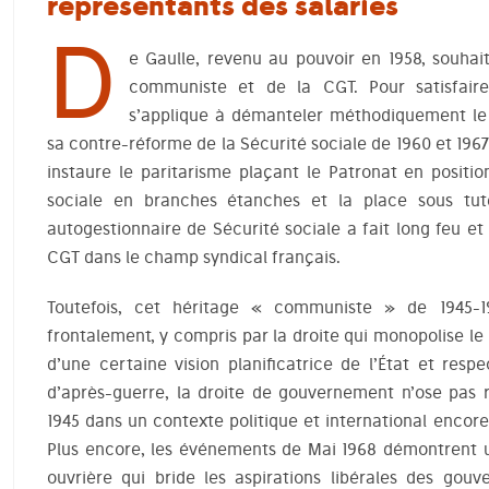
représentants des salariés
D
e Gaulle, revenu au pouvoir en 1958, souhait
communiste et de la CGT. Pour satisfaire 
s’applique à démanteler méthodiquement le 
sa contre-réforme de la Sécurité sociale de 1960 et 1967 :
instaure le paritarisme plaçant le Patronat en positi
sociale en branches étanches et la place sous tute
autogestionnaire de Sécurité sociale a fait long feu et
CGT dans le champ syndical français.
Toutefois, cet héritage « communiste » de 1945-
frontalement, y compris par la droite qui monopolise le 
d’une certaine vision planificatrice de l’État et res
d’après-guerre, la droite de gouvernement n’ose pas 
1945 dans un contexte politique et international encore 
Plus encore, les événements de Mai 1968 démontrent u
ouvrière qui bride les aspirations libérales des gouv