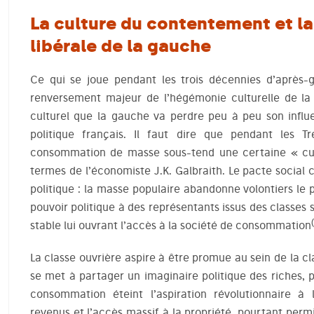
La culture du contentement et l
libérale de la gauche
Ce qui se joue pendant les trois décennies d’après-g
renversement majeur de l’hégémonie culturelle de la 
culturel que la gauche va perdre peu à peu son inf
politique français. Il faut dire que pendant les Tr
consommation de masse sous-tend une certaine « cul
termes de l’économiste J.K. Galbraith. Le pacte social
politique : la masse populaire abandonne volontiers le
pouvoir politique à des représentants issus des classe
(
stable lui ouvrant l’accès à la société de consommation
La classe ouvrière aspire à être promue au sein de la 
se met à partager un imaginaire politique des riches, pa
consommation éteint l’aspiration révolutionnaire à l
revenus et l’accès massif à la propriété, pourtant perm