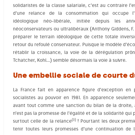
solidaristes de la classe salariale, c’est au contraire l
d’une relance de la consommation qui occupe l’im
idéologique néo-libérale, initiée depuis les a
néoconservateurs ou ultralibéraux (Anthony Giddens, F
préparer le terrain idéologique de cette totale invers
retour du refoulé conservateur. Puisque le modèle d’é
rétablir la croissance, la voie de la dérégulation pr
Tchatcher, Kohl…) semble désormais la voie à suivre.
Une embellie sociale de courte 
La France fait en apparence figure d’exception en p
socialistes au pouvoir en 1981. En apparence seulemen
avant tout comme une sanction du bilan de la droite, 
n’est pas la promesse de l’égalité et de la solidarité qui 
(3)
surtout celle de la relance
! Pourtant les deux premi
tenir toutes leurs promesses d’une continuation de l