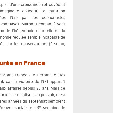
’espoir d’une croissance retrouvée et
aginaire collectif. La mutation
nnées 1950 par les économistes
. von Hayek, Milton Friedman…) vont
ion de l’hégémonie culturelle et du
conomie régulée semble incapable de
ônée par les conservateurs (Reagan,
durée en France
ortant François Mitterrand et les
t, car la victoire de 1981 apparaît
aux affaires depuis 25 ans. Mais ce
porte les socialistes au pouvoir, c’est
ères années du septennat semblent
e
’œuvre socialiste : 5
semaine de