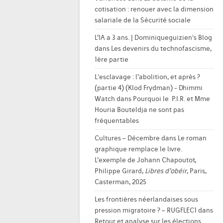
cotisation : renouer avec la dimension
salariale de la Sécurité sociale
L’IA a 3 ans. | Dominiqueguizien's Blog
dans
Les devenirs du technofascisme,
1ère partie
L'esclavage : l’abolition, et après ?
(partie 4) (Klod Frydman) - Dhimmi
Watch
dans
Pourquoi le P.I.R. et Mme
Houria Bouteldja ne sont pas
fréquentables
Cultures – Décembre
dans
Le roman
graphique remplace le livre.
L’exemple de Johann Chapoutot,
Philippe Girard,
Libres d’obéir
, Paris,
Casterman, 2025
Les frontières néerlandaises sous
pression migratoire ? – RUGFLEC1
dans
Retour et analyse sur les élections