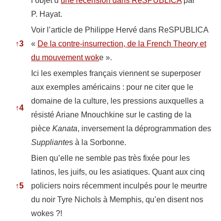
l’objet d’
une
recension
dans ReSPUBLICA
par
P. Hayat.
Voir l’article de Philippe Hervé dans ReSPUBLICA
↑
3
«
De la contre-insurrection, de la French Theory et
du mouvement wok
e ».
Ici les exemples français viennent se superposer
aux exemples américains : pour ne citer que le
domaine de la culture, les pressions auxquelles a
↑
4
résisté Ariane Mnouchkine sur le casting de la
pièce
Kanata
, inversement la déprogrammation des
Suppliante
s à la Sorbonne.
Bien qu’elle ne semble pas très fixée pour les
latinos, les juifs, ou les asiatiques. Quant aux cinq
↑
5
policiers noirs récemment inculpés pour le meurtre
du noir Tyre Nichols à Memphis, qu’en disent nos
wokes ?!