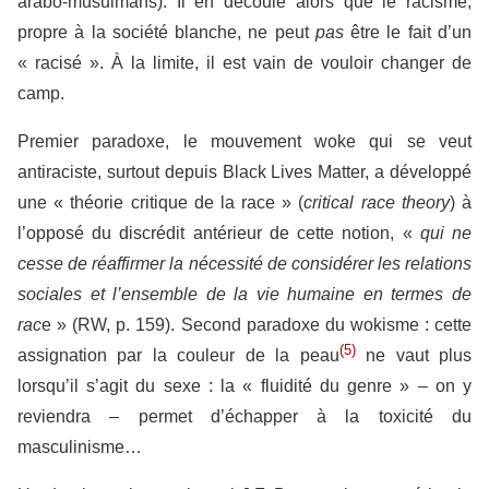
arabo-musulmans). Il en découle alors que le racisme,
propre à la société blanche, ne peut
pas
être le fait d’un
« racisé ». À la limite, il est vain de vouloir changer de
camp.
Premier paradoxe, le mouvement woke qui se veut
antiraciste, surtout depuis Black Lives Matter, a développé
une « théorie critique de la race » (
critical race theory
) à
l’opposé du discrédit antérieur de cette notion, «
qui ne
cesse de réaffirmer la nécessité de considérer les relations
sociales et l’ensemble de la vie humaine en termes de
rac
e » (RW, p. 159). Second paradoxe du wokisme : cette
(5)
assignation par la couleur de la peau
ne vaut plus
lorsqu’il s’agit du sexe : la « fluidité du genre » – on y
reviendra – permet d’échapper à la toxicité du
masculinisme…