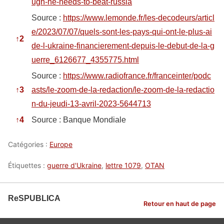
ugh-he-needs-to-beat-russia
Source :
https://www.lemonde.fr/les-decodeurs/articl
e/2023/07/07/quels-sont-les-pays-qui-ont-le-plus-ai
↑
2
de-l-ukraine-financierement-depuis-le-debut-de-la-g
uerre_6126677_4355775.html
Source :
https://www.radiofrance.fr/franceinter/podc
↑
3
asts/le-zoom-de-la-redaction/le-zoom-de-la-redactio
n-du-jeudi-13-avril-2023-5644713
↑
4
Source : Banque Mondiale
Catégories :
Europe
Étiquettes :
guerre d'Ukraine
,
lettre 1079
,
OTAN
ReSPUBLICA
Retour en haut de page